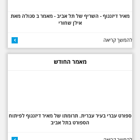
מאיר דיזנגוף - השריף של תל אביב - מאמר ב סגולה מאת
אילן שחורי
להמשך קריאה
27.6.2026 - שבת בשעה
10:00 בבוקר. שכונת אבו
כביר - הנסתר והגלוי וגם
ביקור מיוחד בכנסיה
מאמר החודש
הרוסית
לראשונה ניתנת אפשרות בסיור
המיוחד הזה של אילן שחורי לבקר
בכנסייה הרוסית אורתודוכסית
המסתורית באבו כביר, בה פעל בעבר
מטה ה ק.ג.ב. מה אתם יודעים על
שכונת אבו כביר הדרומית בתל אביב.
שכונת שהוקמה במחצית הראשונה
של המאה ה-19 והפכה בתקופת
המנדט למוקד טרור נגד יהודים.
ספורט עברי בעיר עברית. תרומתו של מאיר דיזנגוף לפיתוח
נכבשה ב"מבצע חמץ" והפכה
הספורט בתל אביב
לשכונת עוני יהודית.
להמשך קריאה