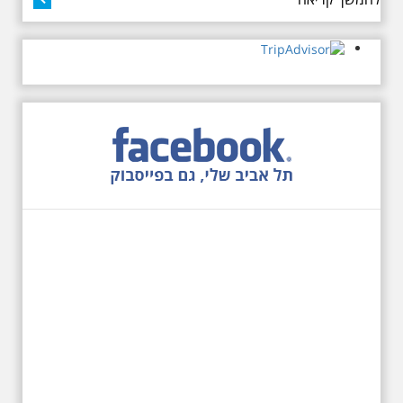
12.6.2026 שישי בבוקר
10:00 מיוחד לציון 13
שנים לפטירת הזמר. סיור
- עטור מצחך זהב שחור
תחנות תל אביביות מחייו
של אריק איינשטיין -
מתאים גם למשפחות
בשנה ה-13 לפטירתו סיור באחדים
מתחנותיו של אריק איינשטיין
בתל-אביב. החל ממקום ילדותו, דרך
המקומות שהזכיר בשיריו. מקום
עליהם חלם והתגעגע. נתחיל מבית
הולדתו ברחוב גורדון. נשמע אחדים
משיריו של אריק איינשטיין ונסיים את
הסיור ליד קברו בבית הקברות
טרומפלדור