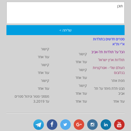
ספרים חדשים בתולדות
א"י ות"א
קישור
הכל על תולדות תל-אביב
קישור
עוד אחד
תולדות ארץ ישראל
עוד אחד
קישור
העולם שלי - אטרקציות
קישור
בגלובוס
עוד אחד
עוד אחד
מפת אתר
קישור
קישור
מבט תלת מימד על תל
עוד אחד
אביב
עוד אחד
מסמכי פטור וניהול ספרים
עוד אחד
עוד אחד
עד 3.2019