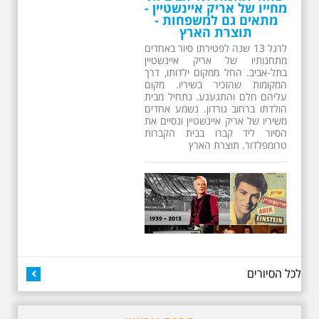
תוצרת הארץ
13 שנים לפטירתו של זמר ענק. סיור
באחדים מתחנותיו של אריק איינשטיין
בתל-אביב. החל ממקום ילדותו, דרך
המקומות שהזכיר בשיריו. מקום
עליהם חלם והתגעגע. נתחיל מבית
הולדתו ברחוב גורדון. נשמע אחדים
משיריו של אריק איינשטיין ונסיים את
הסיור ליד קברו בבית הקברות
טרומפלדור. תוצרת הארץ
3.7.2026 - שישי בבוקר ב
10:00 אריק איינשטיין
סיור בסימן עשור
לכל הסיורים
לפטירתו. סיור מיוחד
בעקבות חייו ושיריו -
עטור מצחך זהב שחור