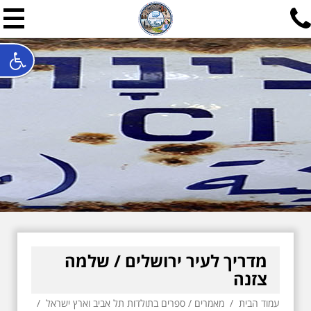
תל אביב שלי
תיור ישראלי בעריכת אילן ש
האתר המרכזי להיסטוריה של תל אביב ותולדות ארץ ישראל - מחק
חייגו עכשיו:
052-7747748
שלחו פנייה:
ilan@mytelaviv.co.il
עברית
English
צור קשר
מדריך לעיר ירושלים / שלמה
צזנה
עמוד הבית
/
מאמרים
/
ספרים בתולדות תל אביב וארץ ישראל
/