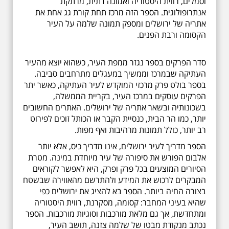
וסמלים, רווית היסטוריה ואמונה דתית, מרתקת
אנתרופולוגית. הספר הזה מרכז תחת קורת גג אחת את
אתריה של ירושלים ומספק תמונה שלמה על העיר
הקסומה ורבת הפנים.
סדר הפרקים בספר נגזר ממפת העיר, כשהוא יוצא מהעיר
העתיקה שבמרכז וממשיך במעגלים מתרחבים סביבה.
בספר בולט פרק מרכזי המוקדש לעיר העתיקה, כאשר יתר
הפרקים עוסקים במרכז העיר, בקריית הממשלה,
בשכונותיה ובשאר אתריה של ירושלים. האתרים החשובים
יותר, כמו הר הבית, כנסיית הקבר או הכותל זוכים לפירוט
רב יותר, כולל תמונות מרהיבות ואף מפות.
הספר מדריך לעיר ירושלים, אינו מדריך כיס, אלא יותר
אלבום הפורש את סיפורה של עיר מיוחדת במינה. מטרת
הסיורים המוצעים בכל פרק ופרק, היא לאפשר לקוראים
המבקרים לרכוש את המידע ולהתרשם מהאווירה שבשטח
בצורה החיה ביותר. הספר בא להציג את ירושלים כפי
שהיא בעיני המחבר: קסומה, מסקרנת, רווית היסטוריה
ומתחדשת, אך גם מלאת מורכבות וסוגיות מורכבות. הספר
נכתב מנקודת מבטו של שלמה צזנה, תושב העיר,