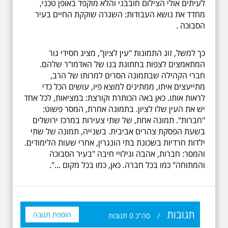
לעיתים אולי הצילום חובבני והלא מוקפד באופן טכני,
מחדד את נושא העבודות: השגרה שוקקת החיים בעיר
הסבוכה .
כך למשל, זוג התמונות "עין לציון", מציג חסידי גור
המתאמצים לצפות בחתונת בנו של האדמו"ר שלהם.
חברי הקהילה שבתמונה הסרים למרותו של הרב,
מתייעצים איתו, ממתינים למוצא פיו, עושים הכל כדי
לראות אותו. כאן באה הכותרת וקורצת: במציאות, לכל אחד
יש את העין שלו לציון. בתמונה אחרת, המסר פשוט:
"חברות". תמונה אחת, של שתי צעירות במרכז ירושלים
בשעת הפסקת צהרים אביבית. בשנייה, תמונה של שתי
ילדות חרדיות בשכונת בתי הונגרין, אחרי שעות הלימודים.
19.6.2026 יום שישי
והמסר: חברות, אהבה וגילויי חיבה "בעיר הסבוכה
בבוקר בשעה 10:00 -
והמתוחה" כמו בכל חברה. כאן, כמו בכל מקום ...".
לרגל עשור לפטירתו -
אריק איינשטיין סיור
מיוחד בעקבות חייו
ושיריוו - עטור מצחך זהב
שחור תחנות תל אביביות
מחייו של אריק איינשטיין -
תגובות
הוספת תגובה
/
סה"כ
0
תגובות
מתאים גם למשפחות -