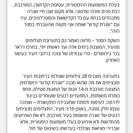
בעלת המשמעות ההיסטורית, עטופת הקדושה, המורכבת,
רבת פנים ומרכז שלטוני, אלא מקום שבו חיי שגרה
מתנהלים בנחת עם כל הקלישאות והסופרלטיבים. עיר
עם "שגרת קודש" ואותה אני מקווה שהעברתי בספר
הזה".
השקת הספר – מלווה כאמור גם בתערוכת תצלומים
מהעיר, המוצגת בימים אלה ועד ראשית יולי, במרכז ז'ראר
בכר בירושלים - פרי עבודתו של צזנה ברחבי העיר בעשור
האחרון.
בתערוכה מוצגים 28 צילומים שצולמו ברחובות העיר
ומנציחים את מה שהוא מכנה "שגרת קודש" ירושלמית.
התצוגה מורכבת מ-14 זוגות של תמונות סטילס, תחת
כותרת משותפת, המתעדים רגעים שעומדים בניגוד
לדרמה, לעימות ולמתח שמעבירה התקשורת – שצזנה
עצמו חלק ממנה, באופן תדיר מעיר. התצלומים מנציחים
רגעים של שגרה ופשטות בעיר מורכבת. לא את האירועים
מהחדשות ולא אירועים בעלי משמעות היסטורית, אלא
שברירי מציאות שנלכדו בעדשתו בשיטוט של חול.