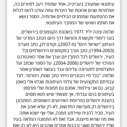
עיתונאי שמעורב בענייניה, אחד שתמיד רעב לסיורים בה,
ושלמרות שנים ארוכות של היכרות עמה עודנו להוט לגלות
את ההפתעות שמזמנים הגילויים אודותיה. הספר נושא
את חותמו האישי של המחבר העיתונאי.
שלמה צזנה יליד 1971 בשכונת הקטמונים בירושלים.
בוגר לימודי תקשורת והוראת דרך היום הכתב המדיני של
העיתון "ישראל היום" (מ-2007); וקודם לכן, כתב מעריב
(1994-2003); כתב וערך במקומונים הירושלמים (כל
העיר, ירושלים ו"כל הזמן") יזם וערך את אתר האינטרנט
המרכזי של ירושלים (2004-2006). על הספר שכתב ועל
התצלומים לתערוכה עליהם עבד בעשור האחרון אומר
שלמה: "בכל חיי הבוגרים הייתי כתב שטח, רפורטר. לצד
עבודתם המקצועית של צלמי העיתונות שנלוו אלי באופן
קבוע, גם אני צילמתי. אמנם גם תמונות שלי פורסמו
בעיתונים בהם עבדתי, אך מצאתי שיש חטא מסוים
בהצגת ירושלים בפריזמת האירועים השוטפים. המתבונן
בירושלים רק מעדשת החדשות, לא רק שלא יאהב את
העיר, סביר להניח שיירתע ממנה, אולי אף ישנא אותה
ואת מה שהיא מייצגת. אבל זאת לא התמונה המלאה בעיר
שלי! ירושלים שאני ורבבות אחרים אוהבים היא לא רק זאת