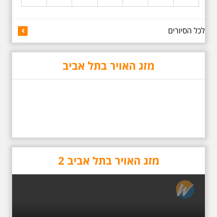
5.6.2026 שישי בשעה
לכל הסיורים
10:00 בבוקר במלאת 13
שנים לפטירתו של אריק.
אריק איינשטיין סיור
מיוחד בעקבות חייו
מזג האויר בתל אביב
ושיריוו - עטור מצחך זהב
שחור תחנות תל אביביות
מחייו של אריק איינשטיין -
מתאים גם למשפחות -
תוצרת הארץ בשעה
10:00
סיור באחדים מתחנותיו של אריק
איינשטיין בתל-אביב. החל ממקום
ילדותו, דרך המקומות שהזכיר בשיריו.
מקום עליהם חלם והתגעגע. נתחיל
מבית הולדתו ברחוב גורדון. נשמע
מזג האויר בתל אביב 2
אחדים משיריו של אריק איינשטיין
ונסיים את הסיור ליד קברו בבית
הקברות טרומפלדור. תוצרת הארץ