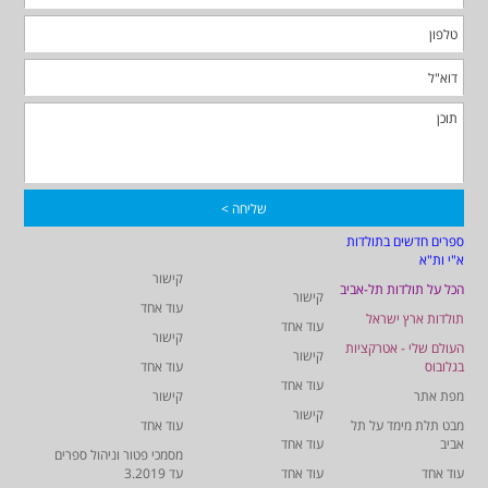
ספרים חדשים בתולדות
א"י ות"א
קישור
הכל על תולדות תל-אביב
קישור
עוד אחד
תולדות ארץ ישראל
עוד אחד
קישור
העולם שלי - אטרקציות
קישור
בגלובוס
עוד אחד
עוד אחד
מפת אתר
קישור
קישור
מבט תלת מימד על תל
עוד אחד
אביב
עוד אחד
מסמכי פטור וניהול ספרים
עוד אחד
עוד אחד
עד 3.2019