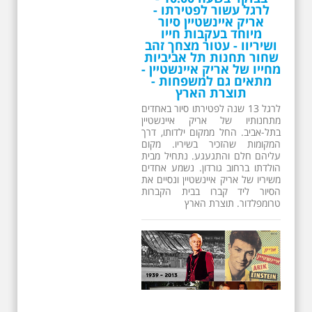
ושיריוו - עטור מצחך זהב
שחור תחנות תל אביביות
מחייו של אריק איינשטיין -
מתאים גם למשפחות -
תוצרת הארץ
לרגל 13 שנה לפטירתו סיור באחדים
מתחנותיו של אריק איינשטיין
בתל-אביב. החל ממקום ילדותו, דרך
המקומות שהזכיר בשיריו. מקום
עליהם חלם והתגעגע. נתחיל מבית
הולדתו ברחוב גורדון. נשמע אחדים
משיריו של אריק איינשטיין ונסיים את
הסיור ליד קברו בבית הקברות
טרומפלדור. תוצרת הארץ
26.6.2026 - שישי בבוקר
ב 10:00 אריק איינשטיין
סיור מיוחד בעקבות חייו