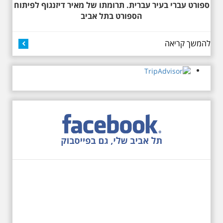
ספורט עברי בעיר עברית. תרומתו של מאיר דיזנגוף לפיתוח
כיכר דיזנגוף. מחיר הסיור 150
שקלים למשתתף
הספורט בתל אביב
להמשך קריאה
27.6.2026 - שבת בשעה
10:00 בבוקר. שכונת אבו
כביר - הנסתר והגלוי וגם
ביקור מיוחד בכנסיה
הרוסית
לראשונה ניתנת אפשרות בסיור
המיוחד הזה של אילן שחורי לבקר
בכנסייה הרוסית אורתודוכסית
המסתורית באבו כביר, בה פעל בעבר
מטה ה ק.ג.ב. מה אתם יודעים על
שכונת אבו כביר הדרומית בתל אביב.
שכונת שהוקמה במחצית הראשונה
של המאה ה-19 והפכה בתקופת
המנדט למוקד טרור נגד יהודים.
נכבשה ב"מבצע חמץ" והפכה