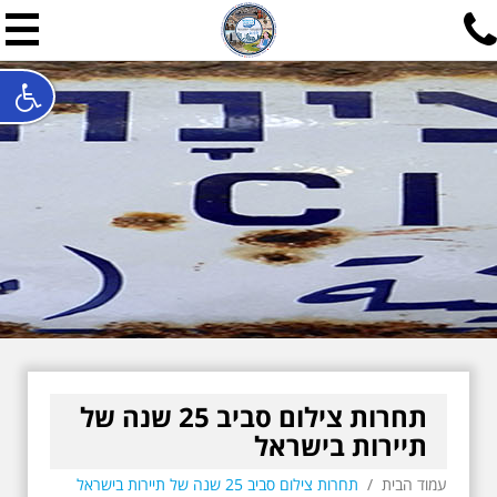
תל אביב שלי
תיור ישראלי בעריכת אילן ש
האתר המרכזי להיסטוריה של תל אביב ותולדות ארץ ישראל - מחק
חייגו עכשיו:
052-7747748
שלחו פנייה:
ilan@mytelaviv.co.il
עברית
English
צור קשר
תחרות צילום סביב 25 שנה של
תיירות בישראל
עמוד הבית
/
תחרות צילום סביב 25 שנה של תיירות בישראל