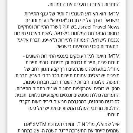
התחרות באתר בו מעלים את התמונות.
IMTM הוא האירוע השנתי והוותיק של ענף התיירות
בישראל ונערך על ידי חברת "ארטרא" בע"מ וחברת
Israel Travel News, בשיתוף משרד התיירות ומתקיים
בחסות התאחדות המלונות בישראל, לשכת מארגני תיירות
נכנסת לישראל, העמותה לתיירות ת"א-יפו, חברת אל-על
והתאחדות סוכני הנסיעות בישראל.
IMTM מיועד לכל העוסקים בענפי התיירות השונים -
תיירות פנים, תיירות נכנסת וכן מדינות וגורמי תיירות
מחו"ל. בתערוכה משתתפים דרך קבע מגוון רחב של
מציגים ישראלים: עמותת תיירות מכל רחבי הארץ, חברות
תעופה, מלונות, חברות להשכרת רכב, חברות ספנות,
ספקי שירותים ואטרקציות מסוגים שונים בתחום התיירות.
התערוכה כוללת מפגשים וכנסים מקצועיים נלווים ותכנית
לסוכנים מוזמנים, במסגרתה מגיעים ליריד מאות מקבלי
החלטות מרחבי העולם המשווקים את ישראל כיעד
תיירותי.
אייל שמואלי, מו"ל I.T.N ומיזמי תערוכת IMTM: "אנו
שמחים לייחד את התערוכה לרגל השנה ה- 25 בתחרות