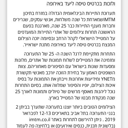
ולזכות בכרטיס טיסה ליעד באירופה
תערוכת התיירות הבינלאומית הגדולה במזרח בתיכון
IMTMשמארחת כל שנה משלחות, אנשי עסקים, שגרירים
וחברות מענף התיירות כבר 25 שנה, מארגנת בפעם
הראשונה תחרות צילומים של אתרי התיירות המועדפים
על המטייל הישראלי לקהל הרחב ובסיומה יזכה הצילום
המנצח בכרטיס טיסה ליעד באירופה מתנת ישראייר.
התחרות מתקיימת לרגל השנה ה- 25 של התערוכה
ומזמינה את המטיילים לשלוח תמונות של אתרים, מלונות
ומסעדות שונות בישראל עם הסיפורים מאחוריהם. צוות
השופטים האמון על בחירת הזוכה יורכב מאנשי תקשורת
מYNET ומידיעות אחרונות וייבחן את התמונות על בסיס
איכות הצילום, יופיו והסיפור שמלווה אותו. בסיום התחרות
נוכל ליהנות מאוסף מרשים של טיולים ותמונות לאורך 25
שנה מנקודת מבטו של המטייל בארץ.
הצילומים הטובים ביותר יוצגו בתערוכה שתערך בביתן 2
בגני התערוכה בתל אביב בתאריכים 12-13 לפברואר
2019 . ניתן להירשם לתחרות באתר imtm.co.il
(בלשונית תכנית, כנסים ואירועים) או בלחיצה פה לעמוד