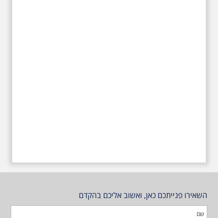
טרומפלדור
השאירו פנייתכם כאן, ואשוב אליכם בהקדם