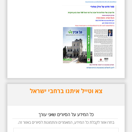
לפטירתו. סיור מיוחד
בעקבות חייו ושיריו -
עטור מצחך זהב שחור
תחנות תל אביביות מחייו
של אריק איינשטיין -
מתאים גם למשפחות -
תוצרת הארץ
סיור מיוחד לזכרו של אריק איינשטיין,
בעקבות שתיים עשרה שנים
לפטירתו. סיור באחדים מתחנותיו של
אריק איינשטיין בתל-אביב. החל
ממקום ילדותו, דרך המקומות שהזכיר
בשיריו. מקום עליהם חלם והתגעגע.
נתחיל מבית הולדתו ברחוב גורדון.
נשמע אחדים משיריו של אריק
איינשטיין ונסיים את הסיור ליד קברו
בבית הקברות טרומפלדור. תוצרת
צא וטייל איתנו ברחבי ישראל
הארץ
כל המידע על הסיורים שאני עורך
בחרו אזור לקבלת כל המידע, המאמרים והתמונות לסיורים באזור זה.