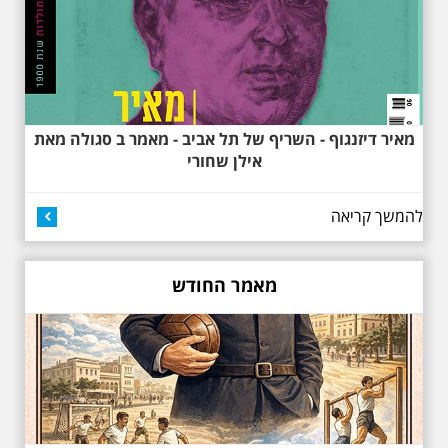
מאיר דיזנגוף - השריף של תל אביב - מאמר ב סגולה מאת
אילן שחורי
באוהאוס בלילה
25.6.2025 ליל חמישי
בשעה 19:30 –לכבוד
"הלילה לבן" - "באוהאוס
להמשך קריאה
בלילה" -בעקבות
האדריכלים הגדולים של
תל אביב וההתפתחות של
הסגנון הבינלאומי בתל
מאמר החודש
אביב
בואו ונהנה יחד ב"לילה הלבן" התל
אביב ב , לסיור מיוחד מרשים, סיור
באוהאוס לילי, בעקבות 104 שנה
לסגנון הבינלאומי בתל אביב. סיפור
מעונות עובדים, גינת רות, כיכר
דזיזנגוף וגם על חייה של ג'ניה
אוורבוך, מלכת העיר הלבנה ומי
שזכתה בפרס ראשון ב 1934 לתכנון