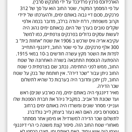
הארכידוכס פרנץ פרדיננד על ידי מתנקש סרבי).
על פי המסמך המקורי, שטר החוב הוא על סך של 312
פרנקים, סכום דיי גבוה באותם ימים, ולהערכתו של ידידי
וקרוב משפחתי, רו"ח יהודה ברלב, מדובר בכמה אלפי
שקלים טובים בערך של היום. (באותם ימים נהוג היה
לעשות עסקים גדולים בפרנקים צרפתיים, כמו למשל
עקיבא אריה וויס שרכש ב 1906 את שטח "אחוזת בית" ב
300 אלף פרנקים). על פי שטר החוב, דיזנגוף התחייב
לפדות את השטר מקץ עשרה חודשים ב-10 במאי 1915.
ההפתעה הנוספת התחבאה בשורה האחרונה של שטח
החוב, ממש לפני החתימה. נכתב שם בצרפתית כי שטח
החוב ניתן עבור "שכר דירה". אין חותמת של בנק על שטח
החוב, לכן יתכן ומדובר היה בערבות כל שהיא לתשלום
שכר הדירה.
מאיר דיזנגוף היה באותם ימים, (זה כארבע שנים) ראש
ועד שכונת תל אביב. במקביל ניהל את חברת הספנות שלו
וענייני מסחר שונים ומשרדו היה באותם ימים ברחוב
בוסטרוס ביפו. האם הוא נעזר ביצחק לייב גולדברג
לתשלום שכר הדירה למשרדיו? או מימון אחר מסתתר
מאחורי שטח החוב הזה. סיפור קצת משונה כי הרי דיזנגוף
עצמו היה איש עמיד. האם באותם ימי, מצבו הכספי לא