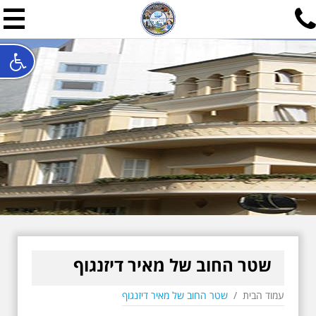
תל אביב שלי
תיור ישראלי בעריכת אילן ש
האתר המרכזי להיסטוריה של תל אביב ותולדות ארץ ישראל - מחק
חייגו עכשיו:
052-7747748
שלחו פנייה:
ilan@mytelaviv.co.il
עברית
English
צור קשר
שטר החוב של מאיר דיזנגוף
עמוד הבית
/
שטר החוב של מאיר דיזנגוף