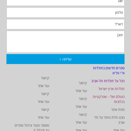
ספרים חדשים בתולדות
א"י ות"א
קישור
הכל על תולדות תל-אביב
קישור
עוד אחד
תולדות ארץ ישראל
עוד אחד
קישור
העולם שלי - אטרקציות
קישור
בגלובוס
עוד אחד
עוד אחד
מפת אתר
קישור
קישור
מבט תלת מימד על תל
עוד אחד
אביב
עוד אחד
מסמכי פטור וניהול ספרים
עוד אחד
עוד אחד
עד 3.2019