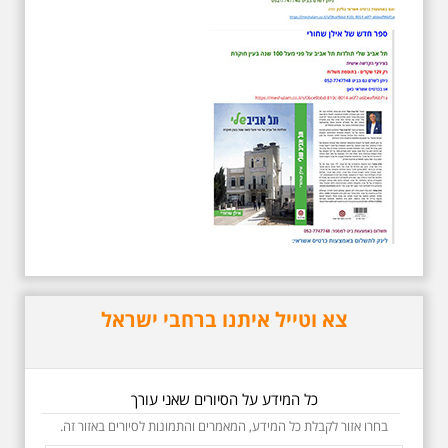
5.6.2026 שישי בבוקר
ב-10:00 אריק איינשטיין
וגם קצת אלתרמן סיור
מיוחד בעקבות חייו
ושיריוו - עטור מצחך זהב
שחור תחנות תל אביביות
מחייו של אריק איינשטיין -
מתאים גם למשפחות -
תוצרת הארץ
בשנה השלוש עשרה לפטירתו סיור
באחדים מתחנותיו של אריק איינשטיין
בתל-אביב. החל ממקום ילדותו, דרך
צא וטייל איתנו ברחבי ישראל
המקומות שהזכיר בשיריו. מקום
עליהם חלם והתגעגע. נתחיל מבית
הולדתו ברחוב גורדון. נשמע אחדים
משיריו של אריק איינשטיין ונסיים את
הסיור ליד קברו בבית הקברות
כל המידע על הסיורים שאני עורך
טרומפלדור. תוצרת הארץ
בחרו אזור לקבלת כל המידע, המאמרים והתמונות לסיורים באזור זה.