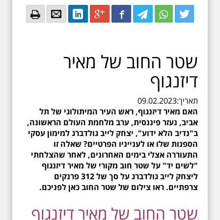
Email
Email
LinkedIn
Google+
Facebook
Twitter
Twitter
Twitter
שטר החוב של מאיר
דיזנגוף
תאריך:
09.02.2023
האם מאיר דיזנגוף, ראש העיר המיתולוגי של תל
אביב, נעזר פיננסית, ערב מלחמת העולם הראשונה,
ב"נדיב הלא ידוע", יצחק לייב גולדברג למימון עסקי
הספנות שלו או לענייניו הפרטיים? שאלה זו
התעוררה אצלי בימים האחרונים, לאחר שהצלחתי
"לשים יד" על שטר חוב מקורי של מאיר דיזנגוף
ליצחק לייב גולדברג על סך של 312 פרנקים
צרפתיים. ראו צילום של שטר החוב כאן לפניכם.
שטר החוב של מאיר דיזנגוף