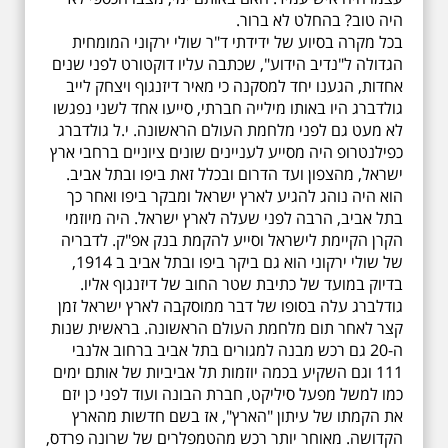
היה טוב? בהחלט לא ברור.
בכל מקרה בסיוע של ידידתי ד"ר שולי ירקוני המומחית
הגדולה ל"נדיב הידוע", שכתבה עליו דוקטורט לפני שנים
אחדות, הגענו יחד למסקנה כי מאיר דיזנגוף ויצחק לייב
גולדברג היו באותו מילייה חברתי, סייעו אחד לשני נפגשו
לא מעט גם לפני מלחמת העולם הראשונה. י.ל גולדברג
כפילנטרופ היה מסייע לעניינים שונים ציוניים ברחבי ארץ
ישראל, מהצפון ועד הדרום ובכלל זאת ביפו ובתל אביב.
הוא היה נוהג להגיע לארץ ישראל ומבקר ביפו ואחר כך
בתל אביב, הרבה לפני שעלה לארץ ישראל. היה מיוזמי
הקרן הקיימת לישראל וסייע להקמת בנק אפ"ק. לדבריה
של שולי ירקוני הוא גם ביקר ביפו ובתל אביב ב 1914,
בדיוק במועד של כתיבת שטר החוב של דיזנגוף אליו.
גודלברג עלה בסופו של דבר ממוסקבה לארץ ישראל זמן
קצר לאחר תום מלחמת העולם הראשונה. בראשית שנות
ה-20 גם רכש מבנה למגורים בתל אביב ברחוב אלנבי
111 וגם השקיע בכמה יוזמות תל אביביות של אותם ימים
כמו למשל מפעל סיליקט, חברת הבונה ועוד לפני כן יזם
את הקמתו של עיתון "הארץ", אז בשם חדשות מהארץ
הקדושה. מאוחר יותר רכש מהטמפלרים של שרונה פרדס,
19.6.2026 יום שישי