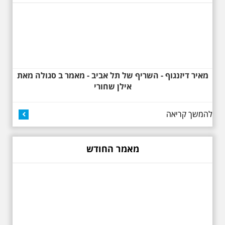
לסגנון הבינלאומי בתל אביב. סיפור
מעונות עובדים, גינת רות, כיכר
דזיזנגוף וגם על חייה של ג'ניה
אוורבוך, מלכת העיר הלבנה ומי
שזכתה בפרס ראשון ב 1934 לתכנון
כיכר דיזנגוף. מחיר הסיור 150
שקלים למשתתף
מאיר דיזנגוף - השריף של תל אביב - מאמר ב סגולה מאת
אילן שחורי
להמשך קריאה
27.6.2026 - שבת בשעה
מאמר החודש
10:00 בבוקר. שכונת אבו
כביר - הנסתר והגלוי וגם
ביקור מיוחד בכנסיה
הרוסית
לראשונה ניתנת אפשרות בסיור
המיוחד הזה של אילן שחורי לבקר
בכנסייה הרוסית אורתודוכסית
המסתורית באבו כביר, בה פעל בעבר
מטה ה ק.ג.ב. מה אתם יודעים על