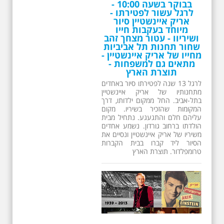
26.6.2026 - שישי בבוקר
ב 10:00 אריק איינשטיין
סיור מיוחד בעקבות חייו
ושיריו - עטור מצחך זהב
שחור תחנות תל אביביות
מחייו של אריק איינשטיין -
מתאים גם למשפחות -
תוצרת הארץ
13 שנים לפטירתו של זמר ענק. סיור
באחדים מתחנותיו של אריק איינשטיין
בתל-אביב. החל ממקום ילדותו, דרך
המקומות שהזכיר בשיריו. מקום
עליהם חלם והתגעגע. נתחיל מבית
הולדתו ברחוב גורדון. נשמע אחדים
משיריו של אריק איינשטיין ונסיים את
הסיור ליד קברו בבית הקברות
טרומפלדור. תוצרת הארץ