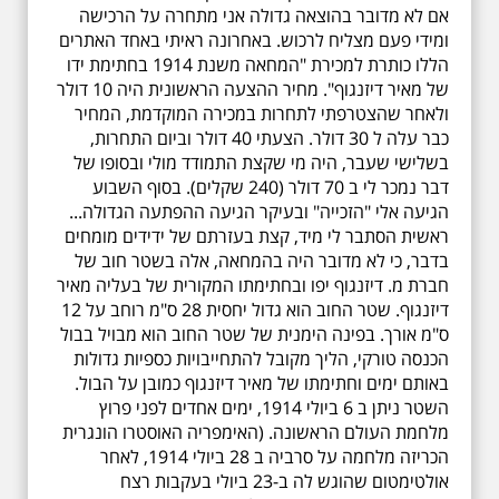
אם לא מדובר בהוצאה גדולה אני מתחרה על הרכישה
ומידי פעם מצליח לרכוש. באחרונה ראיתי באחד האתרים
הללו כותרת למכירת "המחאה משנת 1914 בחתימת ידו
של מאיר דיזנגוף". מחיר ההצעה הראשונית היה 10 דולר
ולאחר שהצטרפתי לתחרות במכירה המוקדמת, המחיר
כבר עלה ל 30 דולר. הצעתי 40 דולר וביום התחרות,
בשלישי שעבר, היה מי שקצת התמודד מולי ובסופו של
דבר נמכר לי ב 70 דולר (240 שקלים). בסוף השבוע
הגיעה אלי "הזכייה" ובעיקר הגיעה ההפתעה הגדולה...
ראשית הסתבר לי מיד, קצת בעזרתם של ידידים מומחים
בדבר, כי לא מדובר היה בהמחאה, אלה בשטר חוב של
חברת מ. דיזנגוף יפו ובחתימתו המקורית של בעליה מאיר
דיזנגוף. שטר החוב הוא גדול יחסית 28 ס"מ רוחב על 12
ס"מ אורך. בפינה הימנית של שטר החוב הוא מבויל בבול
הכנסה טורקי, הליך מקובל להתחייבויות כספיות גדולות
באותם ימים וחתימתו של מאיר דיזנגוף כמובן על הבול.
השטר ניתן ב 6 ביולי 1914, ימים אחדים לפני פרוץ
מלחמת העולם הראשונה. (האימפריה האוסטרו הונגרית
הכריזה מלחמה על סרביה ב 28 ביולי 1914, לאחר
אולטימטום שהוגש לה ב-23 ביולי בעקבות רצח