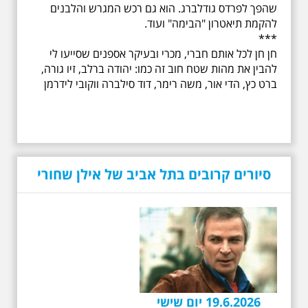
בבוקר בשעה 10:00 -
שהפך לפרדס גודלברג. הוא גם רכש המגרש והלבנים
לרגל עשור לפטירתו -
להקמת תיאטרון "הבימה" ועוד.
אריק איינשטיין סיור
***
מיוחד בעקבות חייו
חן חן לכל אותם חברי, מכרי ובעיקר אספנים שסייעו לי
ושיריוו - עטור מצחך זהב
שחור תחנות תל אביביות
להבין את מהות שטח חוב זה כמו: יהודה ברלב, זיו גורה,
מחייו של אריק איינשטיין -
ברט כץ, הדי אור, משה רימר, דוד סילברה ווקובי לידרמן
מתאים גם למשפחות -
תוצרת הארץ
לרגל 13 שנה לפטירתו סיור באחדים
מתחנותיו של אריק איינשטיין
בתל-אביב. החל ממקום ילדותו, דרך
המקומות שהזכיר בשיריו. מקום
עליהם חלם והתגעגע. נתחיל מבית
סיורים קרובים בתל אביב של אילן שחורי
הולדתו ברחוב גורדון. נשמע אחדים
משיריו של אריק איינשטיין ונסיים את
הסיור ליד קברו בבית הקברות
טרומפלדור. תוצרת הארץ