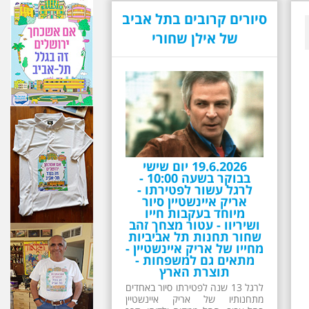
סיורים קרובים בתל אביב
של אילן שחורי
19.6.2026 יום שישי
בבוקר בשעה 10:00 -
לרגל עשור לפטירתו -
אריק איינשטיין סיור
מיוחד בעקבות חייו
ושיריוו - עטור מצחך זהב
שחור תחנות תל אביביות
מחייו של אריק איינשטיין -
מתאים גם למשפחות -
תוצרת הארץ
לרגל 13 שנה לפטירתו סיור באחדים
מתחנותיו של אריק איינשטיין