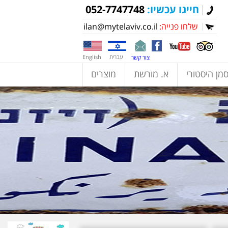
חייגו עכשיו:
052-7747748
שלחו פנייה:
ilan@mytelaviv.co.il
עברית
English
צור קשר
מן היסטורי
א. מורשת
מוצרים