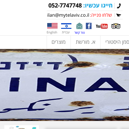
חייגו עכשיו:
052-7747748
שלחו פנייה:
ilan@mytelaviv.co.il
עברית
English
צור קשר
מן היסטורי
א. מורשת
מוצרים