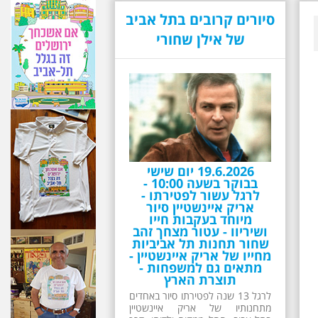
סיורים קרובים בתל אביב
של אילן שחורי
19.6.2026 יום שישי
בבוקר בשעה 10:00 -
לרגל עשור לפטירתו -
אריק איינשטיין סיור
מיוחד בעקבות חייו
ושיריוו - עטור מצחך זהב
שחור תחנות תל אביביות
מחייו של אריק איינשטיין -
מתאים גם למשפחות -
תוצרת הארץ
לרגל 13 שנה לפטירתו סיור באחדים
מתחנותיו של אריק איינשטיין