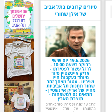
סיורים קרובים בתל אביב
של אילן שחורי
19.6.2026 יום שישי
בבוקר בשעה 10:00 -
לרגל עשור לפטירתו -
אריק איינשטיין סיור
מיוחד בעקבות חייו
ושיריוו - עטור מצחך זהב
שחור תחנות תל אביביות
מחייו של אריק איינשטיין -
מתאים גם למשפחות -
תוצרת הארץ
לרגל 13 שנה לפטירתו סיור באחדים
מתחנותיו של אריק איינשטיין