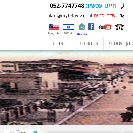
חייגו עכשיו:
052-7747748
שלחו פנייה:
ilan@mytelaviv.co.il
עברית
English
צור קשר
מן היסטורי
א. מורשת
מוצרים