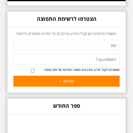
הצטרפו לרשימת התפוצה
כשביאליק פוגש את
השאירו פרטיכם כאן וקבלו מידע ועדכונים על סיורים ומאמרים חדשים
אידלסון שבת 25.4.2026
בשעה 16:00
סיור מיוחד ומרגש ברחובות ביאליק
ואידלסון והסביבה, המבליט את
הפיכתה של תל אביב לבירת התרבות
של ארץ ישראל. זאת בעיקר סביב
החלטתו של חיים נחמן ביאליק
מאשר/ת לקבל מידע ועדכונים מאתר התיירות של אילן שחורי
להתיישב בתל אביב והמהלכים
העירוניים שהושפעו מכך. הסיור יהיה
בדגש התרבותיות התל אביבית של
שנות העשרים והשלושים. הבנייה
האקלקטית והסגנון הבינלאומי שאפיין
את רחובות ביאליק ואידלסון כשכל
החברה הגבוהה התל אביבית
ספר החודש
והארצישראלית ביקשה לגור בסמיכות
למשורר הלאומי. נדבר על המבנים,
בית ביאליק, בית ראובן, מלון סקורה,
בית קרוסל, קפה נגה המשפחות
שגרו ברחובות אלו ועוד הפתעות.