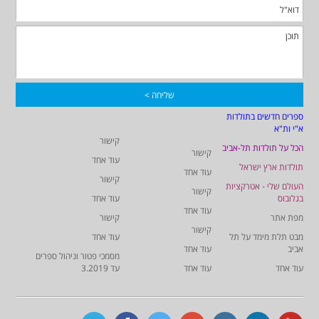
ספרים חדשים בתולדות
א"י ות"א
קישור
הכל על תולדות תל-אביב
קישור
עוד אחד
תולדות ארץ ישראל
עוד אחד
קישור
העולם שלי - אטרקציות
קישור
בגלובוס
עוד אחד
עוד אחד
מפת אתר
קישור
קישור
מבט תלת מימד על תל
עוד אחד
אביב
עוד אחד
מסמכי פטור וניהול ספרים
עוד אחד
עוד אחד
עד 3.2019