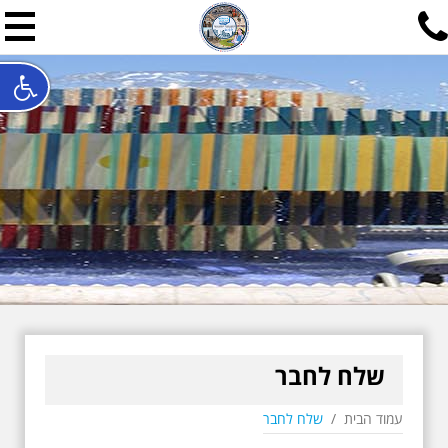
תל אביב שלי
תיור ישראלי בעריכת אילן ש
האתר המרכזי להיסטוריה של תל אביב ותולדות ארץ ישראל - מחק
חייגו עכשיו:
052-7747748
שלחו פנייה:
ilan@mytelaviv.co.il
עברית
English
צור קשר
שלח לחבר
עמוד הבית
/
שלח לחבר