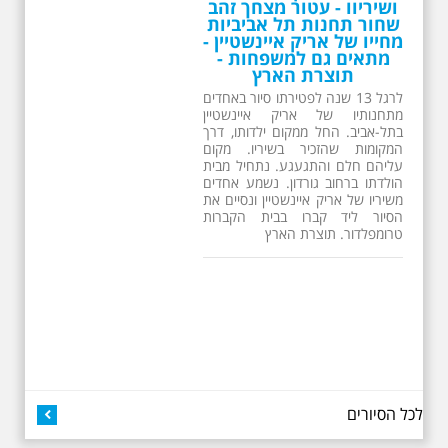
ושיריוו - עטור מצחך זהב
שחור תחנות תל אביביות
מחייו של אריק איינשטיין -
מתאים גם למשפחות -
תוצרת הארץ
לרגל 13 שנה לפטירתו סיור באחדים
מתחנותיו של אריק איינשטיין
בתל-אביב. החל ממקום ילדותו, דרך
המקומות שהזכיר בשיריו. מקום
עליהם חלם והתגעגע. נתחיל מבית
הולדתו ברחוב גורדון. נשמע אחדים
משיריו של אריק איינשטיין ונסיים את
הסיור ליד קברו בבית הקברות
טרומפלדור. תוצרת הארץ
26.6.2026 - שישי בבוקר
לכל הסיורים
ב 10:00 אריק איינשטיין
סיור מיוחד בעקבות חייו