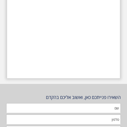
טרומפלדור
השאירו פנייתכם כאן, ואשוב אליכם בהקדם