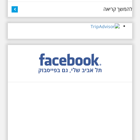
כיכר דיזנגוף. מחיר הסיור 150
להמשך קריאה
שקלים למשתתף
27.6.2026 - שבת בשעה
10:00 בבוקר. שכונת אבו
כביר - הנסתר והגלוי וגם
ביקור מיוחד בכנסיה
הרוסית
לראשונה ניתנת אפשרות בסיור
המיוחד הזה של אילן שחורי לבקר
בכנסייה הרוסית אורתודוכסית
המסתורית באבו כביר, בה פעל בעבר
מטה ה ק.ג.ב. מה אתם יודעים על
שכונת אבו כביר הדרומית בתל אביב.
שכונת שהוקמה במחצית הראשונה
של המאה ה-19 והפכה בתקופת
המנדט למוקד טרור נגד יהודים.