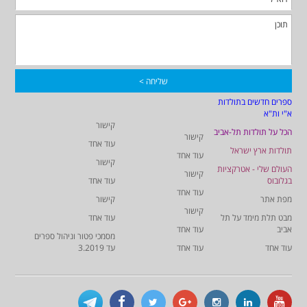
ספרים חדשים בתולדות
א"י ות"א
קישור
הכל על תולדות תל-אביב
קישור
עוד אחד
תולדות ארץ ישראל
עוד אחד
קישור
העולם שלי - אטרקציות
קישור
בגלובוס
עוד אחד
עוד אחד
מפת אתר
קישור
קישור
מבט תלת מימד על תל
עוד אחד
אביב
עוד אחד
מסמכי פטור וניהול ספרים
עוד אחד
עוד אחד
עד 3.2019