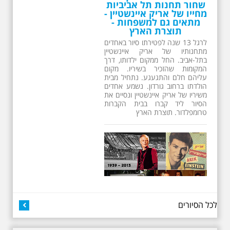
שחור תחנות תל אביביות
מחייו של אריק איינשטיין -
מתאים גם למשפחות -
תוצרת הארץ
לרגל 13 שנה לפטירתו סיור באחדים
מתחנותיו של אריק איינשטיין
בתל-אביב. החל ממקום ילדותו, דרך
המקומות שהזכיר בשיריו. מקום
עליהם חלם והתגעגע. נתחיל מבית
הולדתו ברחוב גורדון. נשמע אחדים
משיריו של אריק איינשטיין ונסיים את
הסיור ליד קברו בבית הקברות
טרומפלדור. תוצרת הארץ
26.6.2026 - שישי בבוקר
לכל הסיורים
ב 10:00 אריק איינשטיין
סיור מיוחד בעקבות חייו
ושיריו - עטור מצחך זהב