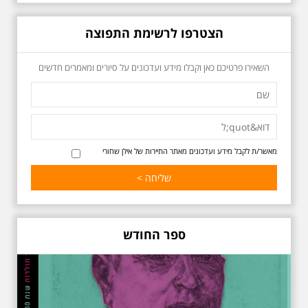
הצטרפו לרשימת התפוצה
כשביאליק פוגש את
השאירו פרטיכם כאן וקבלו מידע ועדכונים על סיורים ומאמרים חדשים
אידלסון שבת 25.4.2026
בשעה 16:00
סיור מיוחד ומרגש ברחובות ביאליק
ואידלסון והסביבה, המבליט את
הפיכתה של תל אביב לבירת התרבות
של ארץ ישראל. זאת בעיקר סביב
החלטתו של חיים נחמן ביאליק
מאשר/ת לקבל מידע ועדכונים מאתר התיירות של אילן שחורי
להתיישב בתל אביב והמהלכים
העירוניים שהושפעו מכך. הסיור יהיה
בדגש התרבותיות התל אביבית של
שנות העשרים והשלושים. הבנייה
האקלקטית והסגנון הבינלאומי שאפיין
את רחובות ביאליק ואידלסון כשכל
החברה הגבוהה התל אביבית
ספר החודש
והארצישראלית ביקשה לגור בסמיכות
למשורר הלאומי. נדבר על המבנים,
בית ביאליק, בית ראובן, מלון סקורה,
בית קרוסל, קפה נגה המשפחות
שגרו ברחובות אלו ועוד הפתעות.