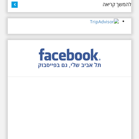
להמשך קריאה
שקלים למשתתף
27.6.2026 - שבת בשעה
10:00 בבוקר. שכונת אבו
כביר - הנסתר והגלוי וגם
ביקור מיוחד בכנסיה
הרוסית
לראשונה ניתנת אפשרות בסיור
המיוחד הזה של אילן שחורי לבקר
בכנסייה הרוסית אורתודוכסית
המסתורית באבו כביר, בה פעל בעבר
מטה ה ק.ג.ב. מה אתם יודעים על
שכונת אבו כביר הדרומית בתל אביב.
שכונת שהוקמה במחצית הראשונה
של המאה ה-19 והפכה בתקופת
המנדט למוקד טרור נגד יהודים.
נכבשה ב"מבצע חמץ" והפכה