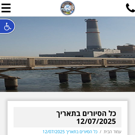
תל אביב שלי
תיור ישראלי בעריכת אילן ש
האתר המרכזי להיסטוריה של תל אביב ותולדות ארץ ישראל - מחק
חייגו עכשיו:
052-7747748
שלחו פנייה:
ilan@mytelaviv.co.il
עברית
English
צור קשר
כל הסיורים בתאריך
12/07/2025
עמוד הבית
/
כל הסיורים בתאריך 12/07/2025