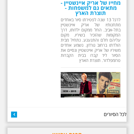
מחייו של אריק איינשטיין -
מתאים גם למשפחות -
תוצרת הארץ
לרגל 13 שנה לפטירתו סיור באחדים
מתחנותיו של אריק איינשטיין
בתל-אביב. החל ממקום ילדותו, דרך
המקומות שהזכיר בשיריו. מקום
עליהם חלם והתגעגע. נתחיל מבית
הולדתו ברחוב גורדון. נשמע אחדים
משיריו של אריק איינשטיין ונסיים את
הסיור ליד קברו בבית הקברות
טרומפלדור. תוצרת הארץ
26.6.2026 - שישי בבוקר
לכל הסיורים
ב 10:00 אריק איינשטיין
סיור מיוחד בעקבות חייו
ושיריו - עטור מצחך זהב
שחור תחנות תל אביביות