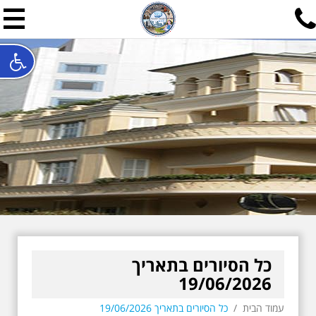
תל אביב שלי
תיור ישראלי בעריכת אילן ש
האתר המרכזי להיסטוריה של תל אביב ותולדות ארץ ישראל - מחק
חייגו עכשיו:
052-7747748
שלחו פנייה:
ilan@mytelaviv.co.il
עברית
English
צור קשר
כל הסיורים בתאריך
19/06/2026
עמוד הבית
/
כל הסיורים בתאריך 19/06/2026