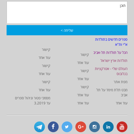
ספרים חדשים בתולדות
א"י ות"א
קישור
הכל על תולדות תל-אביב
קישור
עוד אחד
תולדות ארץ ישראל
עוד אחד
קישור
העולם שלי - אטרקציות
קישור
בגלובוס
עוד אחד
עוד אחד
מפת אתר
קישור
קישור
מבט תלת מימד על תל
עוד אחד
אביב
עוד אחד
מסמכי פטור וניהול ספרים
עוד אחד
עוד אחד
עד 3.2019