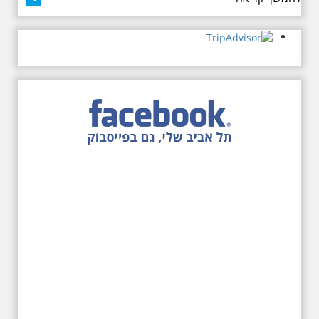
27.6.2026 - שבת בשעה
10:00 בבוקר. שכונת אבו
כביר - הנסתר והגלוי וגם
ביקור מיוחד בכנסיה
הרוסית
לראשונה ניתנת אפשרות בסיור
המיוחד הזה של אילן שחורי לבקר
בכנסייה הרוסית אורתודוכסית
המסתורית באבו כביר, בה פעל בעבר
מטה ה ק.ג.ב. מה אתם יודעים על
שכונת אבו כביר הדרומית בתל אביב.
שכונת שהוקמה במחצית הראשונה
של המאה ה-19 והפכה בתקופת
המנדט למוקד טרור נגד יהודים.
נכבשה ב"מבצע חמץ" והפכה
לשכונת עוני יהודית.