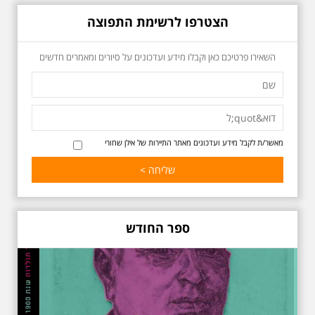
הצטרפו לרשימת התפוצה
כשביאליק פוגש את
השאירו פרטיכם כאן וקבלו מידע ועדכונים על סיורים ומאמרים חדשים
אידלסון שבת 25.4.2026
בשעה 16:00
סיור מיוחד ומרגש ברחובות ביאליק
ואידלסון והסביבה, המבליט את
הפיכתה של תל אביב לבירת התרבות
של ארץ ישראל. זאת בעיקר סביב
החלטתו של חיים נחמן ביאליק
מאשר/ת לקבל מידע ועדכונים מאתר התיירות של אילן שחורי
להתיישב בתל אביב והמהלכים
העירוניים שהושפעו מכך. הסיור יהיה
בדגש התרבותיות התל אביבית של
שנות העשרים והשלושים. הבנייה
האקלקטית והסגנון הבינלאומי שאפיין
את רחובות ביאליק ואידלסון כשכל
החברה הגבוהה התל אביבית
ספר החודש
והארצישראלית ביקשה לגור בסמיכות
למשורר הלאומי. נדבר על המבנים,
בית ביאליק, בית ראובן, מלון סקורה,
בית קרוסל, קפה נגה המשפחות
שגרו ברחובות אלו ועוד הפתעות.