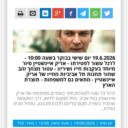
Email
Email
LinkedIn
Google+
Facebook
Twitter
Twitter
Twitter
19.6.2026 יום שישי בבוקר בשעה 10:00 -
לרגל עשור לפטירתו - אריק איינשטיין סיור
מיוחד בעקבות חייו ושיריוו - עטור מצחך זהב
שחור תחנות תל אביביות מחייו של אריק
איינשטיין - מתאים גם למשפחות - תוצרת
הארץ
לרגל 13 שנה לפטירתו סיור באחדים מתחנותיו של אריק
איינשטיין בתל-אביב. החל ממקום ילדותו, דרך המקומות
שהזכיר בשיריו. מקום עליהם חלם והתגעגע. נתחיל מבית
הולדת...
יום שישי | 19/06/2026 | שעת יציאה: 10:00 | מחיר: 150