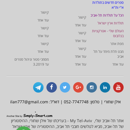
ספרים חדשים בתולדות
א"י ות"א
קישור
הכל על תולדות תל-אביב
קישור
עוד אחד
תולדות ארץ ישראל
עוד אחד
קישור
העולם שלי - אטרקציות
קישור
בגלובוס
עוד אחד
עוד אחד
מפת אתר
קישור
קישור
מבט תלת מימד על תל
עוד אחד
אביב
עוד אחד
מסמכי פטור וניהול ספרים
עוד אחד
עוד אחד
עד 3.2019
אילן שחורי | טלפון: 052-7747748 | דוא”ל: ilan777@gmail.com
אתר תל-אביב שלי, My Tel-Aviv - בעריכתו של אילן שחורי, ההיסטוריון
של תל-אביב, מביא לגולשים חובבי תל אביב, ההיסטוריה של ארץ ישראל