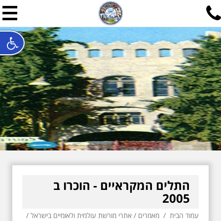
תל אביב שלי
תיור ישראלי בעריכת אילן ש
האתר המרכזי להיסטוריה של תל אביב ותולדות ארץ ישראל - מחק
חייגו עכשיו:
052-7747748
שלחו פנייה:
ilan@mytelaviv.co.il
עברית
English
צור קשר
התלים המקראיים - הוכרו ב
2005
עמוד הבית
/
מאמרים
/
אתרי מורשת עולמית ולאומיים בישראל
/