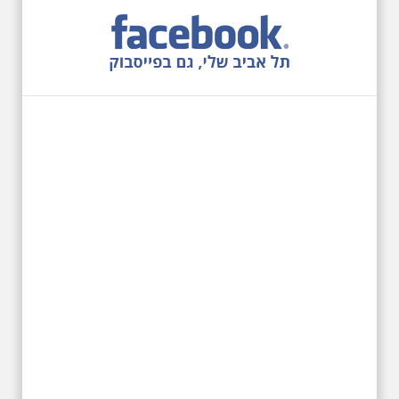
27.6.2026 - שבת בשעה
10:00 בבוקר. שכונת אבו
כביר - הנסתר והגלוי וגם
ביקור מיוחד בכנסיה
הרוסית
לראשונה ניתנת אפשרות בסיור
המיוחד הזה של אילן שחורי לבקר
בכנסייה הרוסית אורתודוכסית
המסתורית באבו כביר, בה פעל בעבר
מטה ה ק.ג.ב. מה אתם יודעים על
שכונת אבו כביר הדרומית בתל אביב.
שכונת שהוקמה במחצית הראשונה
של המאה ה-19 והפכה בתקופת
המנדט למוקד טרור נגד יהודים.
נכבשה ב"מבצע חמץ" והפכה
לשכונת עוני יהודית.