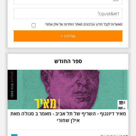
סיור מיוחד ומרגש ברחובות ביאליק
ואידלסון והסביבה, המבליט את
הפיכתה של תל אביב לבירת התרבות
של ארץ ישראל. זאת בעיקר סביב
החלטתו של חיים נחמן ביאליק
מאשר/ת לקבל מידע ועדכונים מאתר התיירות של אילן שחורי
להתיישב בתל אביב והמהלכים
העירוניים שהושפעו מכך. הסיור יהיה
בדגש התרבותיות התל אביבית של
שנות העשרים והשלושים. הבנייה
האקלקטית והסגנון הבינלאומי שאפיין
את רחובות ביאליק ואידלסון כשכל
החברה הגבוהה התל אביבית
ספר החודש
והארצישראלית ביקשה לגור בסמיכות
למשורר הלאומי. נדבר על המבנים,
בית ביאליק, בית ראובן, מלון סקורה,
בית קרוסל, קפה נגה המשפחות
שגרו ברחובות אלו ועוד הפתעות.
מאיר דיזנגוף - השריף של תל אביב - מאמר ב סגולה מאת
אילן שחורי