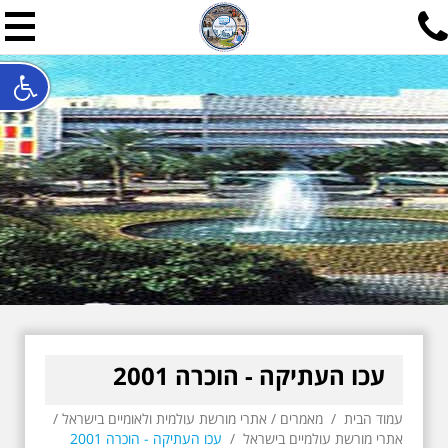
תל אביב שלי
תיור ישראלי בעריכת אילן ש
האתר המרכזי להיסטוריה של תל אביב ותולדות ארץ ישראל - מחק
חייגו עכשיו:
052-7747748
שלחו פנייה:
ilan@mytelaviv.co.il
עברית
English
צור קשר
עכו העתיקה - הוכרה 2001
עמוד הבית
/
מאמרים
/
אתרי מורשת עולמית ולאומיים בישראל
/
אתרי מורשת עולמיים בישראל
/
עכו העתיקה - הוכרה 2001