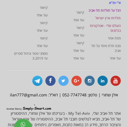
א"י ות"א
קישור
הכל על תולדות תל-אביב
קישור
עוד אחד
תולדות ארץ ישראל
עוד אחד
קישור
העולם שלי - אטרקציות
קישור
בגלובוס
עוד אחד
עוד אחד
מפת אתר
קישור
קישור
מבט תלת מימד על תל
עוד אחד
אביב
עוד אחד
מסמכי פטור וניהול ספרים
עוד אחד
עוד אחד
עד 3.2019
אילן שחורי | טלפון: 052-7747748 | דוא”ל: ilan777@gmail.com
אתר תל-אביב שלי, My Tel-Aviv - בעריכתו של אילן שחורי, ההיסטוריון
של תל-אביב, מביא לגולשים חובבי תל אביב, ההיסטוריה של ארץ ישראל
והציבור הרחב, מידע רב במאות כתבות, מאמרים, ניתוחים מסמכים ותמונות