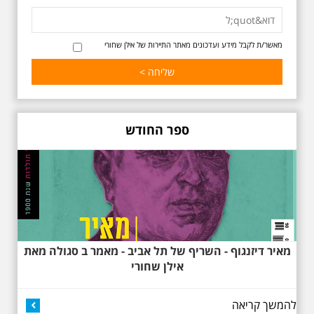
ואידלסון והסביבה, המבליט את
הפיכתה של תל אביב לבירת התרבות
של ארץ ישראל. זאת בעיקר סביב
החלטתו של חיים נחמן ביאליק
מאשר/ת לקבל מידע ועדכונים מאתר התיירות של אילן שחורי
להתיישב בתל אביב והמהלכים
העירוניים שהושפעו מכך. הסיור יהיה
בדגש התרבותיות התל אביבית של
שנות העשרים והשלושים. הבנייה
האקלקטית והסגנון הבינלאומי שאפיין
את רחובות ביאליק ואידלסון כשכל
החברה הגבוהה התל אביבית
ספר החודש
והארצישראלית ביקשה לגור בסמיכות
למשורר הלאומי. נדבר על המבנים,
בית ביאליק, בית ראובן, מלון סקורה,
בית קרוסל, קפה נגה המשפחות
שגרו ברחובות אלו ועוד הפתעות.
מאיר דיזנגוף - השריף של תל אביב - מאמר ב סגולה מאת
אילן שחורי
להמשך קריאה
באוהאוס בלילה