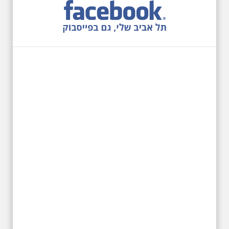
27.6.2026 - שבת בשעה
10:00 בבוקר. שכונת אבו
כביר - הנסתר והגלוי וגם
ביקור מיוחד בכנסיה
הרוסית
לראשונה ניתנת אפשרות בסיור
המיוחד הזה של אילן שחורי לבקר
בכנסייה הרוסית אורתודוכסית
המסתורית באבו כביר, בה פעל בעבר
מטה ה ק.ג.ב. מה אתם יודעים על
שכונת אבו כביר הדרומית בתל אביב.
שכונת שהוקמה במחצית הראשונה
של המאה ה-19 והפכה בתקופת
המנדט למוקד טרור נגד יהודים.
נכבשה ב"מבצע חמץ" והפכה
לשכונת עוני יהודית.