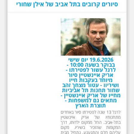
סיורים קרובים בתל אביב של אילן שחורי
19.6.2026 יום שישי
בבוקר בשעה 10:00 -
לרגל עשור לפטירתו -
אריק איינשטיין סיור
מיוחד בעקבות חייו
ושיריוו - עטור מצחך זהב
שחור תחנות תל אביביות
מחייו של אריק איינשטיין -
מתאים גם למשפחות -
תוצרת הארץ
לרגל 13 שנה לפטירתו סיור באחדים
מתחנותיו של אריק איינשטיין
בתל-אביב. החל ממקום ילדותו, דרך
המקומות שהזכיר בשיריו. מקום
עליהם חלם והתגעגע. נתחיל מבית