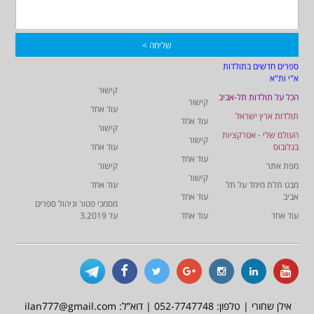
ספרים חדשים בתולדות
א"י ות"א
קישור
הכל על תולדות תל-אביב
קישור
עוד אחד
תולדות ארץ ישראל
עוד אחד
קישור
העולם שלי - אטרקציות
קישור
בגלובוס
עוד אחד
עוד אחד
מפת אתר
קישור
קישור
מבט תלת מימד על תל
עוד אחד
אביב
עוד אחד
מסמכי פטור וניהול ספרים
עוד אחד
עוד אחד
עד 3.2019
אילן שחורי | טלפון: 052-7747748 | דוא”ל: ilan777@gmail.com