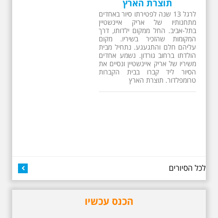
ב 10:00 אריק איינשטיין
סיור מיוחד בעקבות חייו
ושיריו - עטור מצחך זהב
שחור תחנות תל אביביות
מחייו של אריק איינשטיין -
מתאים גם למשפחות -
תוצרת הארץ
13 שנים לפטירתו של זמר ענק. סיור
באחדים מתחנותיו של אריק איינשטיין
בתל-אביב. החל ממקום ילדותו, דרך
המקומות שהזכיר בשיריו. מקום
עליהם חלם והתגעגע. נתחיל מבית
הולדתו ברחוב גורדון. נשמע אחדים
משיריו של אריק איינשטיין ונסיים את
הסיור ליד קברו בבית הקברות
טרומפלדור. תוצרת הארץ
לכל הסיורים
הכנס עכשיו
3.7.2026 - שישי בבוקר ב