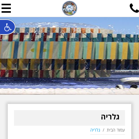
תל אביב שלי
תיור ישראלי בעריכת אילן ש
האתר המרכזי להיסטוריה של תל אביב ותולדות ארץ ישראל - מחק
חייגו עכשיו:
052-7747748
שלחו פנייה:
ilan@mytelaviv.co.il
עברית
English
צור קשר
גלריה
עמוד הבית
/
גלריה