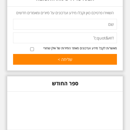
שגרו ברחובות אלו ועוד הפתעות.
השאירו פרטיכם כאן וקבלו מידע ועדכונים על סיורים ומאמרים חדשים
מאשר/ת לקבל מידע ועדכונים מאתר התיירות של אילן שחורי
באוהאוס בלילה
25.6.2025 ליל חמישי
בשעה 19:30 –לכבוד
"הלילה לבן" - "באוהאוס
בלילה" -בעקבות
האדריכלים הגדולים של
ספר החודש
תל אביב וההתפתחות של
הסגנון הבינלאומי בתל
אביב
בואו ונהנה יחד ב"לילה הלבן" התל
אביב ב , לסיור מיוחד מרשים, סיור
באוהאוס לילי, בעקבות 104 שנה
לסגנון הבינלאומי בתל אביב. סיפור
מעונות עובדים, גינת רות, כיכר
דזיזנגוף וגם על חייה של ג'ניה