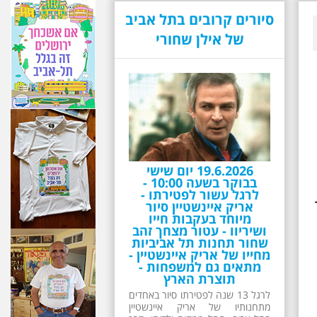
סיורים קרובים בתל אביב
של אילן שחורי
19.6.2026 יום שישי
בבוקר בשעה 10:00 -
לרגל עשור לפטירתו -
אריק איינשטיין סיור
מיוחד בעקבות חייו
ושיריוו - עטור מצחך זהב
שחור תחנות תל אביביות
מחייו של אריק איינשטיין -
מתאים גם למשפחות -
תוצרת הארץ
לרגל 13 שנה לפטירתו סיור באחדים
מתחנותיו של אריק איינשטיין