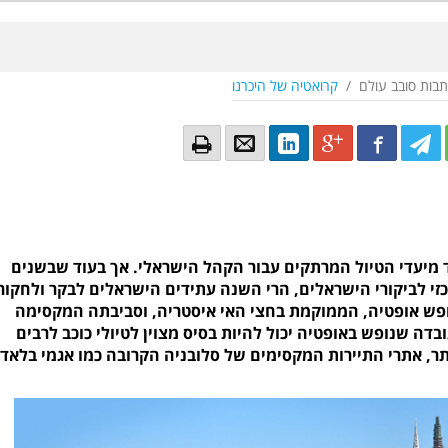
תבות סובב עולם
/
קרואטיה של היכרנו
Email
Email
LinkedIn
Google+
Facebook
Twitter
Twitte
Tw
מיעדי הטיול המרתקים עבור הקהל הישראלי. אך בעוד שבשנים
זי לביקורי הישראלים, הרי השנה עתידים הישראלים לבקר ולחקור
ופש אופטיה, הממוקמת בחצי האי איסטריה, וסביבתה המקסימה
דה שנופש באופטיה יכול להיות בסיס מצוין לטיולי כוכב לרבים
יתר, אתרי התיירות המקסימים של סלובניה הקרובה כמו אגמי בלאד