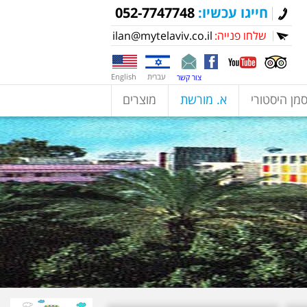
חייגו עכשיו:
052-7747748
שלחו פנייה:
ilan@mytelaviv.co.il
עברית
English
צור קשר
מן היסטורי
א. מורשת
מוצרים