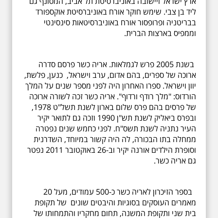
ארץ ישראל ויישובה באוניברסיטת תל אביב, המסונף גם
ליד בן צבי. שימש חוקר אורח באוניברסיטת אוקספורד
בבריטניה ופרופסור אורח באוניברסיטאות סינסינטי
וממפיס בארצות הברית.
בשנת 2005 פרש לגמלאות. אריה כשר פרסם סדרה
ארוכה של ספרים, בהם אדום, ערב וישראל, כנען, פלשת,
יוון וישראל. ספרו האחרון היה לפני מספר שנים על המלך
הורדוס: "מלך רודף ורדוף". אריה כשר זכה לשורה ארוכה
של פרסים בהם פרס שלום בארון לשנת תשל"ט 1978,
ובפרס ביאליק לשנת תש"ן 1990 וזכה גם לתואר יקיר
העיר נתניה לשנת תשס"ח. לפני כחמש שנים נפטרה
ממחלה בתו הבכורה, לה היה קשור במיוחד, השדרנית
וסופרת הילדים אורנה יקיר וב-26 באוקטובר 2011 נפטר
גם אריה כשר.
בספר הזיכרון לאריה כשר כ-500 עמודים, מעל 20
מאמרים העוסקים בסוגיות והיבטים שונים של תקופת
בית שני ותקופת המשנה, תחום מחקריו והתמחותו של