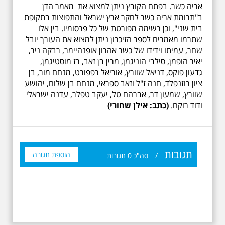
אריה כשר. בפתח הקובץ ניתן למצוא את מאמר הדן
ב"תרומת אריה כשר לחקר ארץ ישראל והתפוצות בתקופת
בית שני", וכן רשימה מפורטת של כל פרסומיו. בין אלו
שתרמו מאמרים לספר הזיכרון ניתן למצוא את העורך יובל
שחר, עמיתו וידידו של כשר אהרון אופנהיימר, רבקה ניר,
יאיר הופמן, סילבי הוניגמן, מרין בן זאב, רז מוסטיגמן,
גדעון פוקס, דניאל שוורץ, אוריאל רפפורט, מנחם מור, בן
ציון רוזנפלד, חנה ז"ל וזאב ספראי, מנחם בן שלום, יהושע
שוורץ, שמעון דר, אברהם טל, יעקב טפלר, עדנה ישראלי
ודוד רוקח.
(כתב: אילן שחורי)
תגובות
הוספת תגובה
/
סה"כ
0
תגובות
19.6.2026 יום שישי
בבוקר בשעה 10:00 -
לרגל עשור לפטירתו -
אריק איינשטיין סיור
מיוחד בעקבות חייו
ושיריוו - עטור מצחך זהב
שחור תחנות תל אביביות
מחייו של אריק איינשטיין -