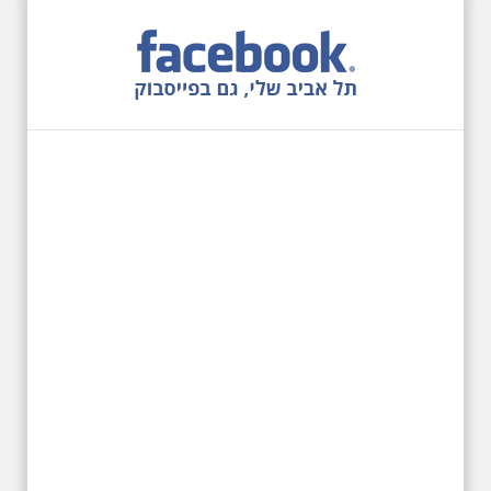
12.6.2026 שישי בבוקר
10:00 מיוחד לציון 13
שנים לפטירת הזמר. סיור
- עטור מצחך זהב שחור
תחנות תל אביביות מחייו
של אריק איינשטיין -
מתאים גם למשפחות
בשנה ה-13 לפטירתו סיור באחדים
מתחנותיו של אריק איינשטיין
בתל-אביב. החל ממקום ילדותו, דרך
המקומות שהזכיר בשיריו. מקום
עליהם חלם והתגעגע. נתחיל מבית
הולדתו ברחוב גורדון. נשמע אחדים
משיריו של אריק איינשטיין ונסיים את
הסיור ליד קברו בבית הקברות
טרומפלדור