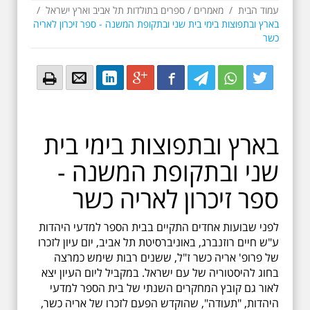
עמוד הבית
/
מאמרים
/
ספרים בתולדות תל אביב וארץ ישראל
/
בארץ ובתפוצות בימי בית שני ובתקופת המשנה - ספר זיכרון לאריה
כשר
Email
Email
LinkedIn
Google+
Facebook
Twitter
Twitter
Twitter
בארץ ובתפוצות בימי בית
שני ובתקופת המשנה -
ספר זיכרון לאריה כשר
לפני שבועות אחדים התקיים בבית הספר למדעי היהדות
ע"ש חיים רוזנברג, באוניברסיטת תל אביב, יום עיון לזכרו
של פרופ' אריה כשר ז"ל, ששנים רבות שימש כמרצה
בחוג להיסטוריה של עם ישראל. במקביל ליום העיון יצא
לאור גם קובץ המחקרים השנתי של בית הספר למדעי
היהדות, "תעודה", שהוקדש הפעם לזכרו של אריה כשר,