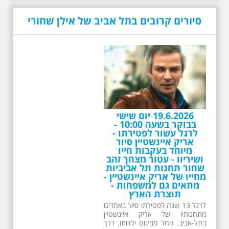
מתאים גם למשפחות -
תוצרת הארץ
סיורים קרובים בתל אביב של אילן שחורי
לרגל 13 שנה לפטירתו סיור באחדים
מתחנותיו של אריק איינשטיין
בתל-אביב. החל ממקום ילדותו, דרך
המקומות שהזכיר בשיריו. מקום
עליהם חלם והתגעגע. נתחיל מבית
הולדתו ברחוב גורדון. נשמע אחדים
משיריו של אריק איינשטיין ונסיים את
הסיור ליד קברו בבית הקברות
טרומפלדור. תוצרת הארץ
26.6.2026 - שישי בבוקר
ב 10:00 אריק איינשטיין
סיור מיוחד בעקבות חייו
ושיריו - עטור מצחך זהב
שחור תחנות תל אביביות
מחייו של אריק איינשטיין -