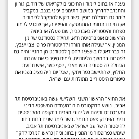
נענה אז בתום לימודיו התיכוניים לקריאתו של דוד בן גוריון
והתנדב להדריך במושב התימנים יכיני בנגב, במקביל
לימד גם במכללת רופין. כשר ביקש להתקבל ללימודים
אקדמיים בתחומי המתמטיקה והפיזיקה, אך שוכנע ללמוד
ספרות והיסטוריה באבו כביר, שם פעלה אז בימיה
הראשונים אוניברסיטת ת"א. תחילה כסטודנט של מן
המניין, אך שגילה אותו מורהו להיסטוריה פרופ' צבי יעבץ,
זה כבר דאג לו ב-1959 להפוך לסטודנט מן המניין והיה גם
לפטרונו בהמשך הלימודים. לימים סיפר כי את אהבתו
הגדולה להיסטוריה רכש מאביו, יוסף כשר, איש תנועת
החלוץ, שהתיישב כפר ויתקין, שכל יום היה מציג בפניו את
סיפורים היסטוריים מתולדות עם ישראל.
את התואר הראשון השני והשלישי עשה באוניברסיטת תל
אביב. נושא הדוקטורט היה "מעמדם המשפטי-מדיני
ומערכת זכויותיהם של יהודי מצרים בתקופה ההלניסטית
ובימי הפרינקיפאט הרומי". כשר לימד שנים רבות בחוג
להיסטוריה של עם ישראל שבאוניברסיטת תל אביב,
שימש כפרופסור מן המניין בחוג וכיהן כראש המרכז לחקר