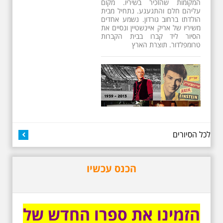
מתאים גם למשפחות -
תוצרת הארץ
13 שנים לפטירתו של זמר ענק. סיור
באחדים מתחנותיו של אריק איינשטיין
בתל-אביב. החל ממקום ילדותו, דרך
המקומות שהזכיר בשיריו. מקום
עליהם חלם והתגעגע. נתחיל מבית
הולדתו ברחוב גורדון. נשמע אחדים
משיריו של אריק איינשטיין ונסיים את
הסיור ליד קברו בבית הקברות
טרומפלדור. תוצרת הארץ
לכל הסיורים
הכנס עכשיו
3.7.2026 - שישי בבוקר ב
10:00 אריק איינשטיין
סיור בסימן עשור
לפטירתו. סיור מיוחד
הזמינו את ספרו החדש של
בעקבות חייו ושיריו -