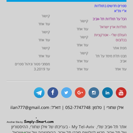
ספרים חדשים בתולדות
א"י ות"א
קישור
הכל על תולדות תל-אביב
קישור
עוד אחד
תולדות ארץ ישראל
עוד אחד
קישור
העולם שלי - אטרקציות
קישור
בגלובוס
עוד אחד
עוד אחד
מפת אתר
קישור
קישור
מבט תלת מימד על תל
עוד אחד
אביב
עוד אחד
מסמכי פטור וניהול ספרים
עוד אחד
עוד אחד
עד 3.2019
אילן שחורי | טלפון: 052-7747748 | דוא”ל: ilan777@gmail.com
אתר תל-אביב שלי, My Tel-Aviv - בעריכתו של אילן שחורי, ההיסטוריון
של תל-אביב, מביא לגולשים חובבי תל אביב, ההיסטוריה של ארץ ישראל