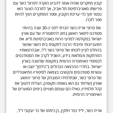
קובץ מחקרים שהיה אמור להביע הוקרה לפרופ' כשר עם
פרישתו מאוניברסיטת תל-אביב, אך למרבה הצער הוא
נפטר תוך כדי עריכת הקובץ, וספר המחקרים הפך להיות
ספר לזכרו.
את פרופ' אריה כשר הכרתי לפני כ-30 שנה בהיותי
סטודנט לתואר ראשון בחוג להיסטוריה של עם וארץ
ישראל בפקולטה למדעי הרוח באוניברסיטת ת"א. את
התעניינותי וחיבתי הרבה לתקופת בית השני אפשר
בהחלט לציין לזכותו של פרופ' כשר ז"ל, שבהרצאותיו
המרתקות והמלאות בידע, השכיל לקרב את הסטודנטים
לנפתולי האימפריה הרומית בתקופת שלטונה בארץ
ישראל. בחדרי ההרצאה הגדולים ב"גילמן" ישבו אז
עשרות סטודנטים והקשיבו בצמאה לסיפוריו התיאטרליים
של פרופ' כשר, שכתלמידו המובהק של פרופ' יהושע
אפרון (שלימד גם הוא באותה תקופה), הצליח להפוך את
קהל תלמידיו, כאילו הם עצמם מצויים בימים הסוערים של
האימפריה הרומית.
אריה כשר, יליד כפר ויתקין, בן כיתתו של גד יעקובי ז"ל,