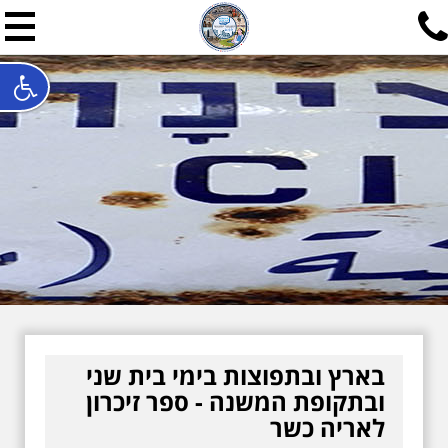
תל אביב שלי
תיור ישראלי בעריכת אילן ש
האתר המרכזי להיסטוריה של תל אביב ותולדות ארץ ישראל - מחק
חייגו עכשיו:
052-7747748
שלחו פנייה:
ilan@mytelaviv.co.il
עברית
English
צור קשר
בארץ ובתפוצות בימי בית שני
ובתקופת המשנה - ספר זיכרון
לאריה כשר