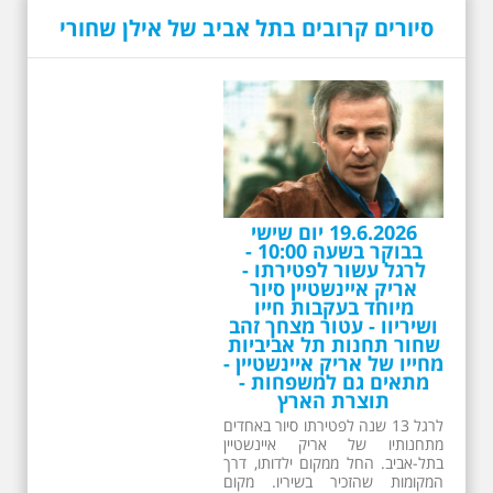
הולדתו ברחוב גורדון. נשמע אחדים
סיורים קרובים בתל אביב של אילן שחורי
משיריו של אריק איינשטיין ונסיים את
הסיור ליד קברו בבית הקברות
טרומפלדור. תוצרת הארץ
26.6.2026 - שישי בבוקר
ב 10:00 אריק איינשטיין
סיור מיוחד בעקבות חייו
ושיריו - עטור מצחך זהב
שחור תחנות תל אביביות
מחייו של אריק איינשטיין -
מתאים גם למשפחות -
תוצרת הארץ
13 שנים לפטירתו של זמר ענק. סיור
באחדים מתחנותיו של אריק איינשטיין
בתל-אביב. החל ממקום ילדותו, דרך
המקומות שהזכיר בשיריו. מקום