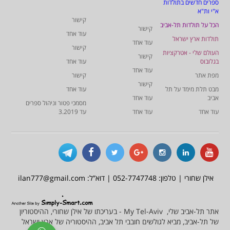
ספרים חדשים בתולדות
א"י ות"א
קישור
הכל על תולדות תל-אביב
קישור
עוד אחד
תולדות ארץ ישראל
עוד אחד
קישור
העולם שלי - אטרקציות
קישור
בגלובוס
עוד אחד
עוד אחד
מפת אתר
קישור
קישור
מבט תלת מימד על תל
עוד אחד
אביב
עוד אחד
מסמכי פטור וניהול ספרים
עוד אחד
עוד אחד
עד 3.2019
אילן שחורי | טלפון: 052-7747748 | דוא”ל: ilan777@gmail.com
אתר תל-אביב שלי, My Tel-Aviv - בעריכתו של אילן שחורי, ההיסטוריון
של תל-אביב, מביא לגולשים חובבי תל אביב, ההיסטוריה של ארץ ישראל