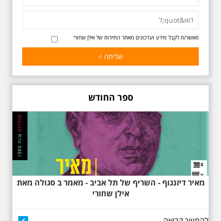
באוהאוס בלילה
25.6.2025 ליל חמישי
בשעה 19:30 –לכבוד
"הלילה לבן" - "באוהאוס
בלילה" -בעקבות
מאשר/ת לקבל מידע ועדכונים מאתר התיירות של אילן שחורי
האדריכלים הגדולים של
תל אביב וההתפתחות של
הסגנון הבינלאומי בתל
אביב
בואו ונהנה יחד ב"לילה הלבן" התל
אביב ב , לסיור מיוחד מרשים, סיור
באוהאוס לילי, בעקבות 104 שנה
ספר החודש
לסגנון הבינלאומי בתל אביב. סיפור
מעונות עובדים, גינת רות, כיכר
דזיזנגוף וגם על חייה של ג'ניה
אוורבוך, מלכת העיר הלבנה ומי
שזכתה בפרס ראשון ב 1934 לתכנון
כיכר דיזנגוף. מחיר הסיור 150
שקלים למשתתף
מאיר דיזנגוף - השריף של תל אביב - מאמר ב סגולה מאת
אילן שחורי
להמשך קריאה