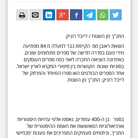
Email
Email
LinkedIn
Google+
Facebook
Twitter
Twitter
Twitter
התנ"ך מן השטח / לייבל רזניק
הוצאת ראובן מס הקיימת כבר למעלה מ 84 מפתיעה
מידי פעם בסדרה חדשה של ספרים מתחומים שונים.
באחרונה הוציאה החברה לאור כמה ספרים העוסקים
בסוגיות שונות הקושרות בין סיפורי המקרא לארץ ישראל.
אחד הספרים הבולטים הוא ספרו המיוחד והמרתק של
לייבל רזניק: התנ"ך מן השטח.
בספר בן ה-400 עמודים, נאספו אלפי עדויות היסטוריות
וארכיאולוגיות המאששות את האמת ההיסטורית של
התנ׳׳ך, וניתוחים מעמיקים המפריכים את טענות ׳מכחישי