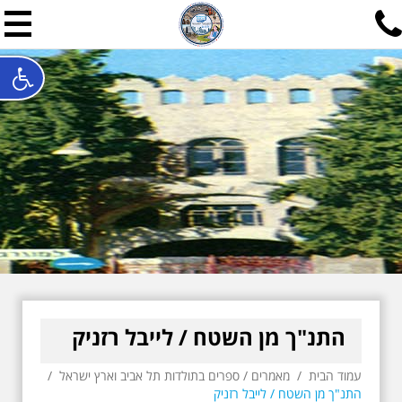
תל אביב שלי
תיור ישראלי בעריכת אילן ש
האתר המרכזי להיסטוריה של תל אביב ותולדות ארץ ישראל - מחק
חייגו עכשיו:
052-7747748
שלחו פנייה:
ilan@mytelaviv.co.il
עברית
English
צור קשר
התנ"ך מן השטח / לייבל רזניק
עמוד הבית
/
מאמרים
/
ספרים בתולדות תל אביב וארץ ישראל
/
התנ"ך מן השטח / לייבל רזניק