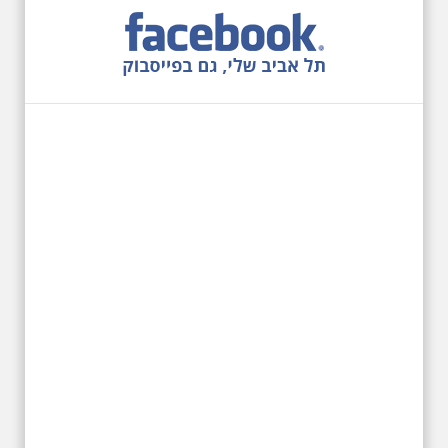
12.6.2026 שישי בבוקר
10:00 מיוחד לציון 13
שנים לפטירת הזמר. סיור
- עטור מצחך זהב שחור
תחנות תל אביביות מחייו
של אריק איינשטיין -
מתאים גם למשפחות
בשנה ה-13 לפטירתו סיור באחדים
מתחנותיו של אריק איינשטיין
בתל-אביב. החל ממקום ילדותו, דרך
המקומות שהזכיר בשיריו. מקום
עליהם חלם והתגעגע. נתחיל מבית
הולדתו ברחוב גורדון. נשמע אחדים
משיריו של אריק איינשטיין ונסיים את
הסיור ליד קברו בבית הקברות
טרומפלדור