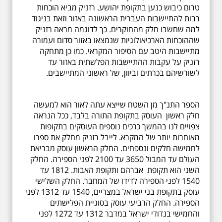
טרום כיבוש כנען בתקופת יהושע. רזניק מביא הוכחות
רבות להתיישבות העברית הראשונה באזור וזאת בניגוד
למה שחשבו חלק מהחוקרים. כך לדוגמה מראה רזניק
שההוכחות הארכיאולוגיות שנמצאו באזור סדום ועמורה
מתיישבות היטב עם הסיפור המקראי. כמו כן מתחקה
רזניק על עקבות ההתיישבות הפלשתית באזור עד
לשורשיהם בכרתים וביוון, של ראשוני המתיישבים.
הספר התנ"ך מן השטח שייצא עתה לאור הוא למעשה
חלק ראשון העוסק בתקופת התורה בלבד, ככל הנראה
צפויים לנו בהמשך כרכים נוספים העוסקים בתקופות
מאוחרות יותר של המקרא. לייבל רזניק מחלק את ספרו
לחמישה חלקים ונספחים. החלק הראשון עוסק מבריאת
העולם עד המבול 3650 עד 2100 לפני הספירה. החלק
השני הוא תקופת אברהם ותקופת האבות. 1812 עד
1540 לפני הספירה לדידו של המחבר. החלק השלישי
עוסק בתקופת בני ישראל במצריים, 1540 עד 1312 לפני
הספירה. החלק הרביעי עוסק בסוגיית הפלישתים
והחמישי בנדודי ישראל במדבר 1312 עד 1272 לפני