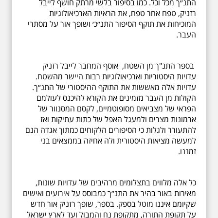
התנ״ך מכל וכל. כמו בסיפור בלשי מרתק חושף לייבל
רזניק, טפח אחר טפח, את הראיות הארכיאולוגיות
המוכיחות את תוקף הסיפור התנ״כ׳ ושופך אור על מסתרי
העבר.
בספר התנ"ך מן השטח, אוסף המחבר לייבל רזניק
עדויות היסטוריות וארכיאולוגיות רבות היישר מהשטח.
עדויות אלה מאששות את התוקף ההיסטורי של התנ״ך.
הקולות מן העבר מזמינים את הקורא להיכנס לעולמם
הפראי של מצביאים מסופוטמיים, לקסם המסנוור של
ארמונות מצרים ולמעגל האפל של כתות עתיקות ואז
להתעורר ולגלות כי הסיפורים הלקוחים כמתוך אגדה הנם
למעשה מציאות היסטורית ולה אחיזה בממצאים בני
זמננו.
כל אלה מלווים בתצלומים מרהיבים של עדויות שונות,
מאירות באור בהיר את התנ״ך כמבוסס על אירועים ואישים
שקיומם איננו מוטל בספק. בספר, שופך רזניק אור חדש
על תקופת התורה, מתקופת נח והמבול ועד לארץ ישראל