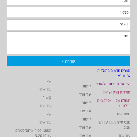
ספרים חדשים בתולדות
א"י ות"א
קישור
הכל על תולדות תל-אביב
קישור
עוד אחד
תולדות ארץ ישראל
עוד אחד
קישור
העולם שלי - אטרקציות
קישור
בגלובוס
עוד אחד
עוד אחד
מפת אתר
קישור
קישור
מבט תלת מימד על תל
עוד אחד
אביב
עוד אחד
מסמכי פטור וניהול ספרים
עוד אחד
עוד אחד
עד 3.2019