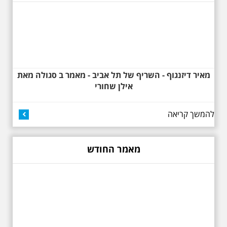
למשורר הלאומי. נדבר על המבנים,
בית ביאליק, בית ראובן, מלון סקורה,
בית קרוסל, קפה נגה המשפחות
שגרו ברחובות אלו ועוד הפתעות.
מאיר דיזנגוף - השריף של תל אביב - מאמר ב סגולה מאת
אילן שחורי
להמשך קריאה
באוהאוס בלילה
25.6.2025 ליל חמישי
בשעה 19:30 –לכבוד
"הלילה לבן" - "באוהאוס
מאמר החודש
בלילה" -בעקבות
האדריכלים הגדולים של
תל אביב וההתפתחות של
הסגנון הבינלאומי בתל
אביב
בואו ונהנה יחד ב"לילה הלבן" התל
אביב ב , לסיור מיוחד מרשים, סיור
באוהאוס לילי, בעקבות 104 שנה
לסגנון הבינלאומי בתל אביב. סיפור