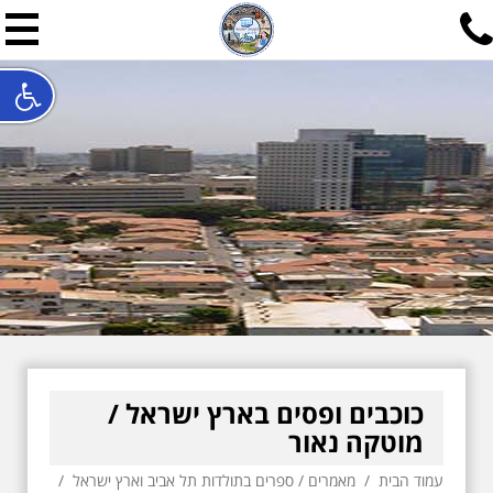
תל אביב שלי
תיור ישראלי בעריכת אילן ש
האתר המרכזי להיסטוריה של תל אביב ותולדות ארץ ישראל - מחק
חייגו עכשיו:
052-7747748
שלחו פנייה:
ilan@mytelaviv.co.il
עברית
English
צור קשר
כוכבים ופסים בארץ ישראל /
מוטקה נאור
עמוד הבית
/
מאמרים
/
ספרים בתולדות תל אביב וארץ ישראל
/