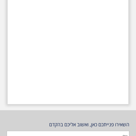
עליהם חלם והתגעגע. נתחיל מבית
הולדתו ברחוב גורדון. נשמע אחדים
משיריו של אריק איינשטיין ונסיים את
הסיור ליד קברו בבית הקברות
טרומפלדור
השאירו פנייתכם כאן, ואשוב אליכם בהקדם