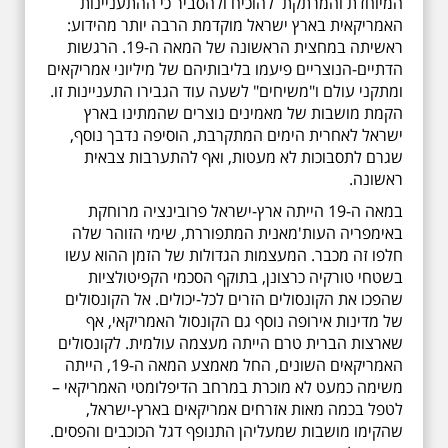
המיוחדת והמרתקת להוכיח ולהסביר כי ההתעניינות
האמריקאית בארץ ישראל מוקדמת הרבה יותר מהידוע:
ראשיתה במחצית הראשונה של המאה ה-19. הרגשות
הדתיים-הנוצריים פיעמו בליבותיהם של מיליוני אמריקאים
ומתקני עולם ו"משיחים" לשעה עוד הגבירו התעניינות זו.
הקמת מושבות של מאמינים נוצרים שהמתינו בארץ
ישראל לאחרית הימים המתקרבת, הוסיפה נדבך נוסף,
שגרם לתסבוכות לא מעטות, ואף להתערבות צבאית
ראשונה.
במאה ה-19 הייתה ארץ-ישראל פרובינציה מרוחקת
באימפריה העות'מאנית המתפוררת, שימי הזוהר שלה
חלפו זה מכבר. המעצמות הגדולות של הזמן ההוא עשו
בשטחי טורקיה כרצונן, בתוקף הסכמי הקפיטולציות
שהפכו את הקונסולים הזרים לכל-יכולים. אל הקונסולים
של מדינות אירופה נוסף גם הקונסול האמריקאי, אף
שארצות הברית טרם הייתה מעצמה עולמית. לקונסולים
האמריקאים השונים, החל מאמצע המאה ה-19, הייתה
משימה כמעט לא מוכרת במרחב הדיפלומטי האמריקאי –
לטפל בכמה מאות אזרחים אמריקאים בארץ-ישראל,
שהקימו מושבות שמעליהן התנופף דגל הכוכבים והפסים.