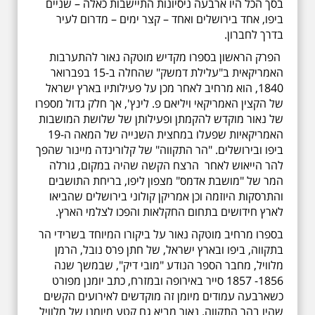
בסך הכל היו ארבעה ניסיונות התיישבות כאלה – שניים
ביפו, אחד בירושלים ואחד – קצר ימים – מדרום לעיר
בדרך לחברון.
הפרק הראשון בספרו מקדיש מוטקה נאור להתערבות
האמריקאית ב"עלילת דמשק" שהחלה ב-15 בפברואר
1840, הוא מרחיב לאחר מכן על פעילותיו בארץ ישראל
של הקצין האמריקאי ויליאם פ. לינץ', אך חלק גדול מספרו
של נאור מוקדש להקמתן ופעילותן של שלושת המושבות
האמריקאיות שפעלו במחצית השנייה של המאה ה-19
ביפו ובירושלים. "הר התקווה" של קלורינדה מיינור שהפך
להר הייאוש לאחר הרצח הקשה שהיה במקום, גורלה
המר של "מושבת אדמס" מצפון ליפו, בריחת התושבים
והתרסקות היוזמה וכן אמריקן קולוני בירושלים שהביאו
לארץ חידושים בתחום החקלאות והפכו לצלמי הארץ.
בספרו מרחיב מוטקה נאור על ביקורו המיוחד בשרידי הר
בתקווה, ביפו ובארץ ישראל, של חתן פרס נובל, הרמן
מלוויל, מחבר הספר הנודע "מובי דיק", שבמשך שנה
1856- 1857 סייר באירופה ובמזרח, כתב יומנן מפורט
כשארבעה עמודים מיומן זה מוקדשים לאירועים הקשים
שהיו בהר התקווה. נאור מביא גם קטע מיומנו של מלוויל