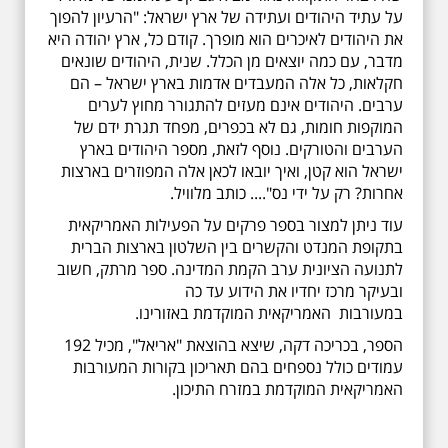
על עתיד היהודים ועתידה של ארץ ישראל: "הרעיון להפוך
את היהודים לאיכרים הוא מופרך. קודם כל, ארץ יהודה היא
מדבר, עם כמה יוצאים מן הכלל. שנית, היהודים שונאים
חקלאות, כל אלה המעבדים אדמות בארץ ישראל – הם
ערבים. היהודים אינם מעזים להתגורר מחוץ לערים
המוקפות חומות, גם לא בכפרים, מפחד תגרת ידם של
הערבים והטורקים. נוסף לזאת, מספר היהודים בארץ
ישראל הוא קטן, ואיך יובאו לכאן אלה המפוזרים בארצות
אחרות? רק על ידי נס".... כותב מלוויל.
עוד ניתן למצור בספר פרקים על הפעילות האמריקאית
בתקופת המנדט והקשרים בין השלטון בארצות הברית
לתנועה הציונית ערב הקמת המדינה. ספר מרתק, חשוב
ובעיקר מרכז יחדיו את הידוע עד כה
במעורבות האמריקאית המוקדמת באזורינו.
הספר, בכריכה דקה, שיצא בהוצאת "אריאל", מכיל 192
עמודים כולל נספחים בהם תאריכון בקורות המעורבות
האמריקאית המוקדמת במזרח התיכון.