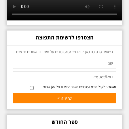
הצטרפו לרשימת התפוצה
כשביאליק פוגש את
השאירו פרטיכם כאן וקבלו מידע ועדכונים על סיורים ומאמרים חדשים
אידלסון שבת 25.4.2026
בשעה 16:00
סיור מיוחד ומרגש ברחובות ביאליק
ואידלסון והסביבה, המבליט את
הפיכתה של תל אביב לבירת התרבות
של ארץ ישראל. זאת בעיקר סביב
החלטתו של חיים נחמן ביאליק
מאשר/ת לקבל מידע ועדכונים מאתר התיירות של אילן שחורי
להתיישב בתל אביב והמהלכים
העירוניים שהושפעו מכך. הסיור יהיה
בדגש התרבותיות התל אביבית של
שנות העשרים והשלושים. הבנייה
האקלקטית והסגנון הבינלאומי שאפיין
את רחובות ביאליק ואידלסון כשכל
החברה הגבוהה התל אביבית
ספר החודש
והארצישראלית ביקשה לגור בסמיכות