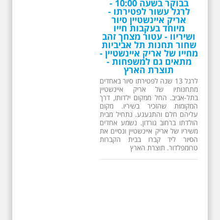
בבוקר בשעה 10:00 -
לרגל עשור לפטירתו -
אריק איינשטיין סיור
מיוחד בעקבות חייו
ושיריוו - עטור מצחך זהב
שחור תחנות תל אביביות
מחייו של אריק איינשטיין -
מתאים גם למשפחות -
תוצרת הארץ
לרגל 13 שנה לפטירתו סיור באחדים
מתחנותיו של אריק איינשטיין
בתל-אביב. החל ממקום ילדותו, דרך
המקומות שהזכיר בשיריו. מקום
עליהם חלם והתגעגע. נתחיל מבית
הולדתו ברחוב גורדון. נשמע אחדים
משיריו של אריק איינשטיין ונסיים את
הסיור ליד קברו בבית הקברות
טרומפלדור. תוצרת הארץ