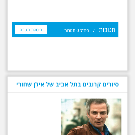
תגובות
הוספת תגובה
/
סה"כ
0
תגובות
19.6.2026 יום שישי
בבוקר בשעה 10:00 -
לרגל עשור לפטירתו -
אריק איינשטיין סיור
סיורים קרובים בתל אביב של אילן שחורי
מיוחד בעקבות חייו
ושיריוו - עטור מצחך זהב
שחור תחנות תל אביביות
מחייו של אריק איינשטיין -
מתאים גם למשפחות -
תוצרת הארץ
לרגל 13 שנה לפטירתו סיור באחדים
מתחנותיו של אריק איינשטיין
בתל-אביב. החל ממקום ילדותו, דרך