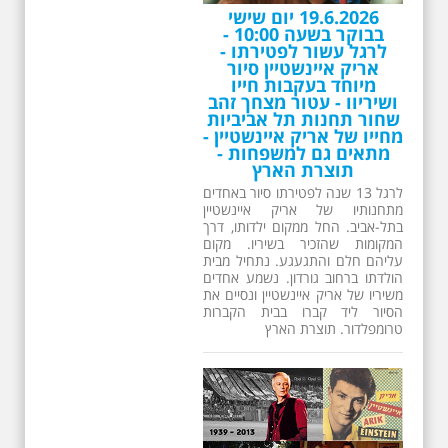
המקומות שהזכיר בשיריו. מקום
עליהם חלם והתגעגע. נתחיל מבית
הולדתו ברחוב גורדון. נשמע אחדים
משיריו של אריק איינשטיין ונסיים את
הסיור ליד קברו בבית הקברות
טרומפלדור. תוצרת הארץ
26.6.2026 - שישי בבוקר
ב 10:00 אריק איינשטיין
סיור מיוחד בעקבות חייו
ושיריו - עטור מצחך זהב
שחור תחנות תל אביביות
מחייו של אריק איינשטיין -
מתאים גם למשפחות -
תוצרת הארץ
13 שנים לפטירתו של זמר ענק. סיור
באחדים מתחנותיו של אריק איינשטיין
בתל-אביב. החל ממקום ילדותו, דרך