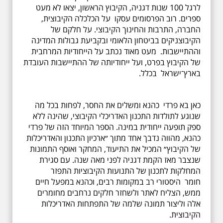
לרגל 100 שנות דגניה, הקיבוץ הראשון, יצאו לא מעט
ספרים. רוב הפרסומים עסקו על הכלכלה הקיבוצית,
החברה, התרבות והחינוך הקיבוצי. על חלקם של
הקיבוצניקים בביטחון הלאומי ובקביעת גבולות המדינה
וההתיישבות. מעט מאוד נכתב על הייחודיות המרחבית
של הקיבוץ בפרט, ועל ייחודיותה של ההתיישבות העובדת
בארץ־ישראל בכלל.
כאן בא פרדי כהנא ומשלים את החסר, לפחות בכל מה
שנוגע לתולדות התכנון האדריכלי הקיבוצי, שהינה ללא
ספק תופעה ייחודית במינה. הספר המיוחד הזה של פרדי
כהנא, מהווה נדבך אחד מתוך ״ארכיון התכנון והאדריכלות
של הקיבוץ״ המכיל את התיעוד, המחקר ואוסף התמונות
שנצבר מאז הקמת דגניה לפני מאה שנה. עם סגירת
המחלקות לתכנון של התנועות הקיבוציות התפזר
חומר היסטורי רב במקומות רבים, וכהנא במפעל חיים
ממש, הצליח לאתר ולשחזר חלקים נרחבים מחומרים
אלה וליצור תמונה שלמה של התפתחות האדריכלות
הקיבוצית.