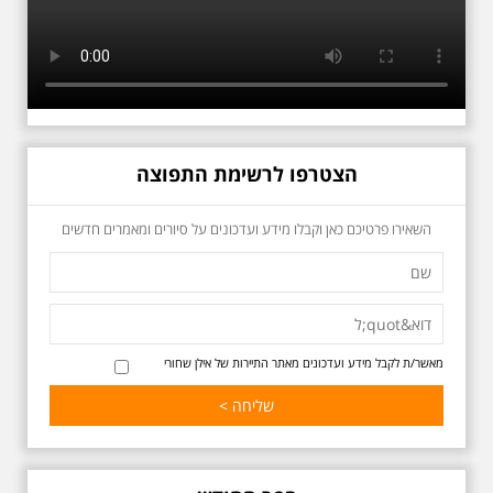
בשעה 16:00
סיור מיוחד ומרגש ברחובות ביאליק
ואידלסון והסביבה, המבליט את
הפיכתה של תל אביב לבירת התרבות
של ארץ ישראל. זאת בעיקר סביב
החלטתו של חיים נחמן ביאליק
להתיישב בתל אביב והמהלכים
העירוניים שהושפעו מכך. הסיור יהיה
בדגש התרבותיות התל אביבית של
הצטרפו לרשימת התפוצה
שנות העשרים והשלושים. הבנייה
האקלקטית והסגנון הבינלאומי שאפיין
את רחובות ביאליק ואידלסון כשכל
השאירו פרטיכם כאן וקבלו מידע ועדכונים על סיורים ומאמרים חדשים
החברה הגבוהה התל אביבית
והארצישראלית ביקשה לגור בסמיכות
למשורר הלאומי. נדבר על המבנים,
בית ביאליק, בית ראובן, מלון סקורה,
בית קרוסל, קפה נגה המשפחות
שגרו ברחובות אלו ועוד הפתעות.
מאשר/ת לקבל מידע ועדכונים מאתר התיירות של אילן שחורי