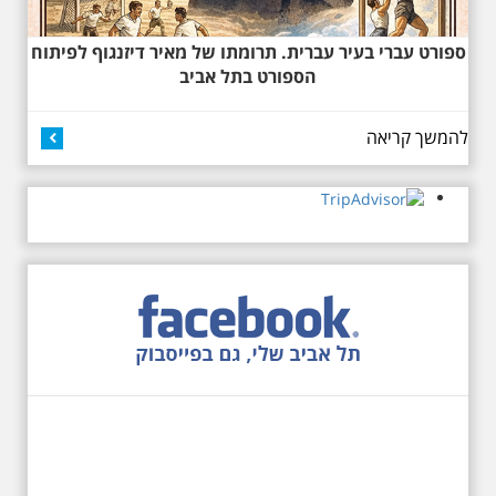
ספורט עברי בעיר עברית. תרומתו של מאיר דיזנגוף לפיתוח
27.6.2026 - שבת בשעה
הספורט בתל אביב
10:00 בבוקר. שכונת אבו
כביר - הנסתר והגלוי וגם
ביקור מיוחד בכנסיה
להמשך קריאה
הרוסית
לראשונה ניתנת אפשרות בסיור
המיוחד הזה של אילן שחורי לבקר
בכנסייה הרוסית אורתודוכסית
המסתורית באבו כביר, בה פעל בעבר
מטה ה ק.ג.ב. מה אתם יודעים על
שכונת אבו כביר הדרומית בתל אביב.
שכונת שהוקמה במחצית הראשונה
של המאה ה-19 והפכה בתקופת
המנדט למוקד טרור נגד יהודים.
נכבשה ב"מבצע חמץ" והפכה
לשכונת עוני יהודית.