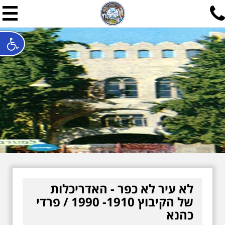
תל אביב שלי
תיור ישראלי בעריכת אילן ש
האתר המרכזי להיסטוריה של תל אביב ותולדות ארץ ישראל - מחק
חייגו עכשיו:
052-7747748
שלחו פנייה:
ilan@mytelaviv.co.il
עברית
English
צור קשר
לא עיר לא כפר - האדריכלות
של הקיבוץ 1910- 1990 / פרדי
כהנא