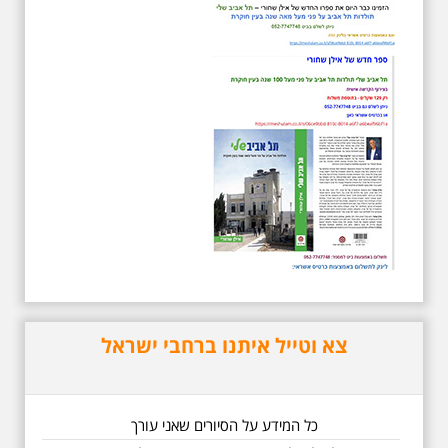
סיור מיוחד לזכרו של אריק איינשטיין,
בעקבות שתיים עשרה שנים
לפטירתו. סיור באחדים מתחנותיו של
אריק איינשטיין בתל-אביב. החל
ממקום ילדותו, דרך המקומות שהזכיר
בשיריו. מקום עליהם חלם והתגעגע.
נתחיל מבית הולדתו ברחוב גורדון.
נשמע אחדים משיריו של אריק
איינשטיין ונסיים את הסיור ליד קברו
בבית הקברות טרומפלדור. תוצרת
הארץ
צא וטייל איתנו ברחבי ישראל
5.6.2026 שישי בבוקר
ב-10:00 אריק איינשטיין
וגם קצת אלתרמן סיור
מיוחד בעקבות חייו
ושיריוו - עטור מצחך זהב
כל המידע על הסיורים שאני עורך
שחור תחנות תל אביביות