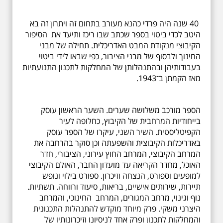
40 שנה היה פרדי כהנא מעורב בתחום זה ויתרון זה בא
היטב לכדי ביטוי בספר שכתב שבו ריכז ותיעד את הסיפור
הקיבוצי מנקודת המבט האדריכלית. תחילה של מבני
החינוך ולבסוף של מבני הציבור, כפי שבאו לידי ביטוי
בעבודותיהן ובהתנהלותן של המחלקות לתכנון התנועתיות
מאז הקמתן ב־1943.
הספר מורכב משלושה שערים. השער הראשון עוסק
בייחודיות המרחבית של הקיבוץ, כחלופה לעיר
הקפיטליסטית. השיר השני, עיקרו של הספר עוסק
באדריכלות הקיבוצית והשפעתה וכן סוקר בהרחבה את
המרחב הקיבוצי, המרחב החוץ עירוני, הציבורי, חדר
האוכל, מחדר הקריאה עד מועדון החבר, האולם הקיבוצי
למופעים וספורט, הנצחה וזיכרון. ספורט בילוי ונופש
תיירות, שירותים אישיים, בריאות, סיעוד ורווחה. תשתיות.
נוף וגינוי, מרחב המגורים, המרחב החינוכי, והמרחב
היצרני משקי. פרק מיוחד מוקדש להתנהלות התכנונית
והמחלקות לתכנון ופרק אחד לניסיונו וזיכרונותיו של