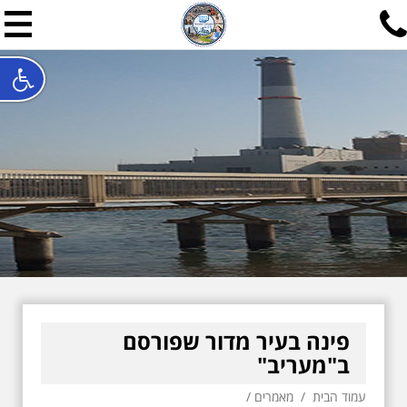
תל אביב שלי
תיור ישראלי בעריכת אילן ש
האתר המרכזי להיסטוריה של תל אביב ותולדות ארץ ישראל - מחק
חייגו עכשיו:
052-7747748
שלחו פנייה:
ilan@mytelaviv.co.il
עברית
English
צור קשר
פינה בעיר מדור שפורסם
ב"מעריב"
עמוד הבית
/
מאמרים
/