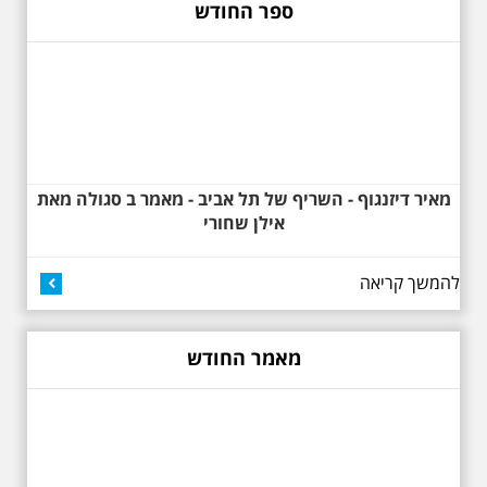
מעונות עובדים, גינת רות, כיכר
ספר החודש
דזיזנגוף וגם על חייה של ג'ניה
אוורבוך, מלכת העיר הלבנה ומי
שזכתה בפרס ראשון ב 1934 לתכנון
כיכר דיזנגוף. מחיר הסיור 150
שקלים למשתתף
מאיר דיזנגוף - השריף של תל אביב - מאמר ב סגולה מאת
אילן שחורי
להמשך קריאה
27.6.2026 - שבת בשעה
10:00 בבוקר. שכונת אבו
כביר - הנסתר והגלוי וגם
ביקור מיוחד בכנסיה
מאמר החודש
הרוסית
לראשונה ניתנת אפשרות בסיור
המיוחד הזה של אילן שחורי לבקר
בכנסייה הרוסית אורתודוכסית
המסתורית באבו כביר, בה פעל בעבר
מטה ה ק.ג.ב. מה אתם יודעים על
שכונת אבו כביר הדרומית בתל אביב.