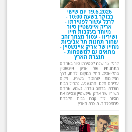
26.6.2026 - שישי בבוקר
ב 10:00 אריק איינשטיין
סיור מיוחד בעקבות חייו
ושיריו - עטור מצחך זהב
שחור תחנות תל אביביות
מחייו של אריק איינשטיין -
מתאים גם למשפחות -
תוצרת הארץ
13 שנים לפטירתו של זמר ענק. סיור
באחדים מתחנותיו של אריק איינשטיין
בתל-אביב. החל ממקום ילדותו, דרך
המקומות שהזכיר בשיריו. מקום
עליהם חלם והתגעגע. נתחיל מבית
הולדתו ברחוב גורדון. נשמע אחדים
משיריו של אריק איינשטיין ונסיים את
הסיור ליד קברו בבית הקברות
טרומפלדור. תוצרת הארץ