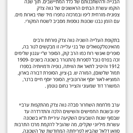
הבנייה ולהשתכנותם של כלל המתיישבים. תוך שנה
הוקמו עשרת הבתים הראשונים של נווה צדק
צפונית-מזרחית ליפו ובמרכזה נחפרו מיד שתי בארות מים.
עם הזמן נבנו שכונות נוספות מסביב לשטח המקורי.
בתקופת העלייה השניה נווה צדק פורחת ורבים
מהאינטלקטואלים של בני עלייה זו מבקשים לגור בה,
סופרים ואנשי רוח כמו הרב קוק, הסופר ש"י עגנון שלימים
זכה בפרס נובל לספרות (התגורר בשכונה בשנים 1909-
1912 והיטיב לתאר את הוויתה, נופיה ודמויותיה בספרו
תמול שלשום), המורה ש. בן-ציון, הסופרת דבורה בארון,
המוציא-לאור יוסף אהרונוביץ, הסופר יוסף חיים ברנר,
המשורר דוד שמעוני והצייר נחום גוטמן .
ערב מלחמת השחרור סבלה נווה צדק מהתקפות ערביי
יפו ובשנות החמישים והשישים הלכה והתדרדרה עד
שבסוף שנות השבעים השקיעה עיריית ת"א בשכונה
עשרות מיליוני שקלים, מה שהוביל להקמת מרכז התרבות
סוזאן דלאל שהביא לפריחתה המחודשת של השכונה.