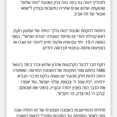
לתהליך דומה גם ביפו. נווה צדק ושכונת "נווה שלום"
שהוקמה שלוש שנים אחריה נחשבות ובצדק ל"אמא
ואבא" של תל-אביב.
היוזמה להקמת שכונת "נווה צדק" היתה של שמעון רוקח,
ראש קהילת יהודי יפו ומייסד האגודה "עזרת ישראל", בסוף
המאה ה-19. יחד עם אחיו אלעזר סייע ליהודי יפו שגרו אז
בצפיפות איומה ובתנאי תברואה ירודים.
רוקח חבר לבעל הקרקעות אהרון שלוש וכבר ב-18 בינואר
1886 נחתם ספר התקנות של השכונה החדשה, שאמורה
היתה להיות חלק מהעיר יפו ושמה נלקח מדברי הנביא
ירמיהו: :"כֹּה-אָמַר ה' צְבָאוֹת, אֱלֹהֵי יִשְׂרָאֵל, עוֹד יֹאמְרוּ
אֶת-הַדָּבָר הַזֶּה בְּאֶרֶץ יְהוּדָה וּבְעָרָיו, בְּשׁוּבִי אֶת-שְׁבוּתָם:
יְבָרֶכְךָ ה' נְוֵה-צֶדֶק, הַר הַקֹּדֶשׁ".
תחילת ההתיישבות בשכונה הצפונית של יפו החלה שנה
וחצי לאחר החתימה על התקנות ומקובל לראות בתאריך