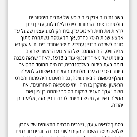
בשכונת נווה צדק כיום שפע של אתרים היסטוריים
בולטים: בפינת הרחובות פינס ולילנבלום, עדיין ניתן
לראות את חזית ראינוע עדן, בית הקולנוע עצמו שפעל עד
אמצע שנות ה-70 נהרס, אך המעטפה נשתמרה מתוך
כוונה לשלבה בבניין עתידי. מייסד אחוזת בית ות"א עקיבא
אריה וויס, היה המתכנן של הראינוע הראשון שהוקם
ביוזמתו של מאיר דיזנגוף עוד ב 1913, לאחר שראה מבנה
דומה בעת ביקורו באלכסנדריה. זה היה המוסד המפואר
ביותר בסביבה ערב מלחמת העולם הראשונה. למעלה
מאלף כיסאות הובאו מווינה, גג הראינוע היה פתוח והסרט
הראשון שהוקרן בו היה "ימי פומפיאה האחרונים". את
השם "עדן" העניק למקום הסופר שמחה בן ציון ואת
המילה ראינוע, חידש במיוחד לכבוד בניין הזה, אליעזר בן
יהודה.
בסמוך לראינוע עדן, ניצבים הבתים התאומים של אהרון
שלוש. מייסד השכונה הקים לשני נכדיו הבוגרים זוג בתים