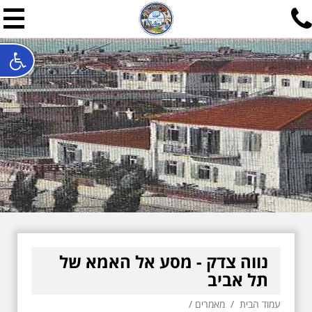
תל אביב שלי
תיור ישראלי בעריכת אילן ש
האתר המרכזי להיסטוריה של תל אביב ותולדות ארץ ישראל - מחק
חייגו עכשיו:
052-7747748
שלחו פנייה:
ilan@mytelaviv.co.il
עברית
English
צור קשר
נווה צדק - מסע אל האמא של
תל אביב
עמוד הבית
/
מאמרים
/