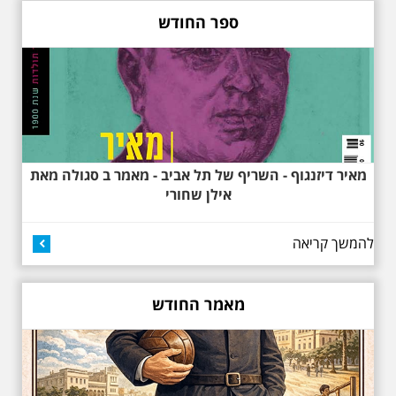
לסגנון הבינלאומי בתל אביב. סיפור
מעונות עובדים, גינת רות, כיכר
ספר החודש
דזיזנגוף וגם על חייה של ג'ניה
אוורבוך, מלכת העיר הלבנה ומי
שזכתה בפרס ראשון ב 1934 לתכנון
כיכר דיזנגוף. מחיר הסיור 150
שקלים למשתתף
מאיר דיזנגוף - השריף של תל אביב - מאמר ב סגולה מאת
אילן שחורי
להמשך קריאה
27.6.2026 - שבת בשעה
10:00 בבוקר. שכונת אבו
כביר - הנסתר והגלוי וגם
ביקור מיוחד בכנסיה
מאמר החודש
הרוסית
לראשונה ניתנת אפשרות בסיור
המיוחד הזה של אילן שחורי לבקר
בכנסייה הרוסית אורתודוכסית
המסתורית באבו כביר, בה פעל בעבר
מטה ה ק.ג.ב. מה אתם יודעים על