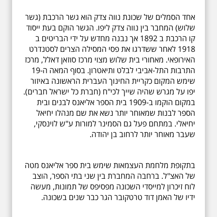
אחד הסמלים של שכונת נווה צדק הוא גשר הרכבת (גשר
שלוש) המחבר בין נווה צדק ליפו. הגשר הוקם בעת ייסוד
קו הרכבת ב 1892 אך נבנה מחדש על ידי הבריטים ב
1918 לאחר ששדרגו את פסי המסילה הצרים לסטנדרט
האירופאי. מאחורי בית שלוש מצוי מרכז סוזאן דאלל, מרכז
התרבות התל-אביבי לבלט ותיאטרון. בסוף המאה ה-19
שימש המקום כקריית החינוך העברית הראשונה באיזור
יפו על מגרש שהיה שייך לכי"ח (חברת כל ישראל חברים).
במקום הוקמו ב-1909 בית הספר אליאנס לבנים ובית
הספר לבנות שמאוחר יותר נשא את שם מנהלו יחיאל
יחיאלי. במתחם פעל גם הסמינר למורות ע"ש לוינסקי,
שעבר מאוחר יותר לרחוב בן יהודה.
בתקופת מלחמת העצמאות שימש בית ספר אליאנס מטה
של האצ"ל. ברחבה המחברת בין שני בתי הספר, הוצב
לוח זיכרון למייסדי השכונה מפסיפס של תמונות, מעשה
ידיו של האמן דוד טרטקובר הגר כבר שנים בשכונה.