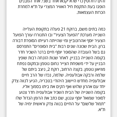
זהים לחלוטין כדי שלא יקנאו אחד בשני. אחד המבנים
הופגז בעת התקפת חיל האוויר המצרי על ת"א למחרת
הכרזת העצמאות.
כמה בתים משם, ברוקח 21 פעלה בתקופת העלייה
השנייה מערכת "הפועל הצעיר" ובו התגוררו עורך הפועל
הצעיר יוסף אהרונוביץ ומי שהייתה רעייתו הסופרת דבורה
ברון. הבית שכונה שנים רבות "בית הסופרים" התפרסם
גם בשל העובדה שהסופר יוסף חיים ברנר השכיר חדר
בקומה השנייה בבניין. לאחר שנות הזנחה רבות שופץ
הבניין על ידי משפחת הצייר נחום גוטמן ובמקום נפתח
מוזיאון גוטמן. בקצה הרחוב, רוקח 2, ניצב ביתם של
שלמה ורבקה אבולעפיה. שלמה, נכדו של הרב חיים
אבולעפיה מחדש היישוב היהודי בטבריה, הגיע לנווה צדק
יחד עם אהרון שלוש ואף הקים את ביתו בסמוך אליו.
בקומה השנייה של הבית השכיר אבולעפיה חדר צנוע
לסופר שמואל יוסף עגנון, שם כתב את הרומן הגדול שלו
"תמול שלשום" על החיים בנווה צדק וראשית ימיה של
ת"א.