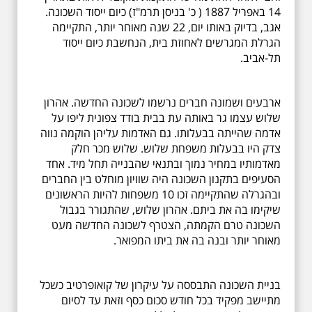
14 באפריל 1887 ( כ' בניסן תרמ"ז) כיום ייסוד השכונה.
אגב, בדיוק באותו יום, 22 שנה מאוחר יותר, התקיימה
הגרלת המגרשים לאחוזת בית, הנחשבת כיום ייסוד
תל-אביב.
ארבעים ושמונה חברים נרשמו לשכונה החדשה. אהרון
שלוש עצמו גר באותה עת בבית בודד צפונית ליפו על
אדמה שהייתה בבעלותו. גם האדמות עליהן הוקמה נווה
צדק היו בבעלות משפחת שלוש. שלוש מכר חלק
מאדמותיו במחיר נמוך ובתנאי שהבנייה תחל מיד. אחד
הסעיפים בתקנון השכונה היה שוויון מוחלט בין החברים
ובהגרלה שהתקיימה זכו 10 משפחות להיות הראשונים
שיקימו בה את ביתם. אהרון שלוש, שהתגורר בגבול
השכונה טרם הקמתה, הצטרף לשכונה החדשה מעט
מאוחר יותר ובנה בה את ביתו המפואר.
בניית השכונה התבססה על עיקרון של קואופרטיב כשכל
מתיישב מפקיד בכל חודש סכום כסף וזאת עד לסיום