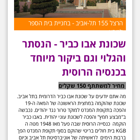
הרצל 155 תל-אביב - בחניית בית הספר
לטבע
שכונת אבו כביר - הנסתר
והגלוי וגם ביקור מיוחד
בכנסיה הרוסית
מחיר למשתתף 150 שקלים
מה אתם יודעים על שכונת אבו כביר הדרומית בתל אביב.
שכונת שהוקמה במחצית הראשונה של המאה ה-19
והפכה בתקופת המנדט למוקד טרור נגד יהודים. נכבשה
ב"מבצע חמץ" והפכה לשכונת עוני יהודית. באבו כביר
הוקמה כנסייה הרוסית שבה פעל מאז 1948 מטה ה
KGB בית חולים בריטי שהוקם בסוף תקופת המנדט הפך
ברבות הימים לראשיתה של אוניברסיטת תל אביב וכיום