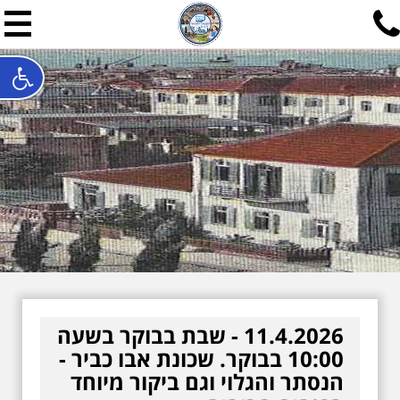
תל אביב שלי
תיור ישראלי בעריכת אילן ש
האתר המרכזי להיסטוריה של תל אביב ותולדות ארץ ישראל - מחק
חייגו עכשיו:
052-7747748
שלחו פנייה:
ilan@mytelaviv.co.il
עברית
English
צור קשר
11.4.2026 - שבת בבוקר בשעה
10:00 בבוקר. שכונת אבו כביר -
הנסתר והגלוי וגם ביקור מיוחד