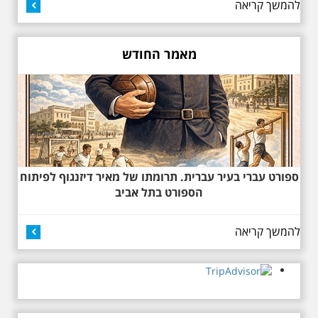
להמשך קריאה
מאמר החודש
27.6.2026 - שבת בשעה
10:00 בבוקר. שכונת אבו
כביר - הנסתר והגלוי וגם
ביקור מיוחד בכנסיה
הרוסית
לראשונה ניתנת אפשרות בסיור
המיוחד הזה של אילן שחורי לבקר
ספורט עברי בעיר עברית. תרומתו של מאיר דיזנגוף לפיתוח
בכנסייה הרוסית אורתודוכסית
הספורט בתל אביב
המסתורית באבו כביר, בה פעל בעבר
מטה ה ק.ג.ב. מה אתם יודעים על
שכונת אבו כביר הדרומית בתל אביב.
להמשך קריאה
שכונת שהוקמה במחצית הראשונה
של המאה ה-19 והפכה בתקופת
המנדט למוקד טרור נגד יהודים.
נכבשה ב"מבצע חמץ" והפכה
לשכונת עוני יהודית.