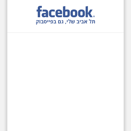
12.6.2026 שישי בבוקר
10:00 מיוחד לציון 13
שנים לפטירת הזמר. סיור
- עטור מצחך זהב שחור
תחנות תל אביביות מחייו
של אריק איינשטיין -
מתאים גם למשפחות
בשנה ה-13 לפטירתו סיור באחדים
מתחנותיו של אריק איינשטיין
בתל-אביב. החל ממקום ילדותו, דרך
המקומות שהזכיר בשיריו. מקום
עליהם חלם והתגעגע. נתחיל מבית
הולדתו ברחוב גורדון. נשמע אחדים
משיריו של אריק איינשטיין ונסיים את
הסיור ליד קברו בבית הקברות
טרומפלדור