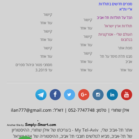
ספרים חדשים בתולדות
א"י ות"א
קישור
הכל על תולדות תל-אביב
קישור
עוד אחד
תולדות ארץ ישראל
עוד אחד
קישור
העולם שלי - אטרקציות
קישור
בגלובוס
עוד אחד
עוד אחד
מפת אתר
קישור
קישור
מבט תלת מימד על תל
עוד אחד
אביב
עוד אחד
מסמכי פטור וניהול ספרים
עוד אחד
עוד אחד
עד 3.2019
אילן שחורי | טלפון: 052-7747748 | דוא”ל: ilan777@gmail.com
אתר תל-אביב שלי, My Tel-Aviv - בעריכתו של אילן שחורי, ההיסטוריון
של תל-אביב, מביא לגולשים חובבי תל אביב, ההיסטוריה של ארץ ישראל