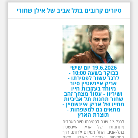
תוצרת הארץ
לרגל 13 שנה לפטירתו סיור באחדים
סיורים קרובים בתל אביב של אילן שחורי
מתחנותיו של אריק איינשטיין
בתל-אביב. החל ממקום ילדותו, דרך
המקומות שהזכיר בשיריו. מקום
עליהם חלם והתגעגע. נתחיל מבית
הולדתו ברחוב גורדון. נשמע אחדים
משיריו של אריק איינשטיין ונסיים את
הסיור ליד קברו בבית הקברות
טרומפלדור. תוצרת הארץ
26.6.2026 - שישי בבוקר
ב 10:00 אריק איינשטיין
סיור מיוחד בעקבות חייו
ושיריו - עטור מצחך זהב
שחור תחנות תל אביביות
מחייו של אריק איינשטיין -
מתאים גם למשפחות -