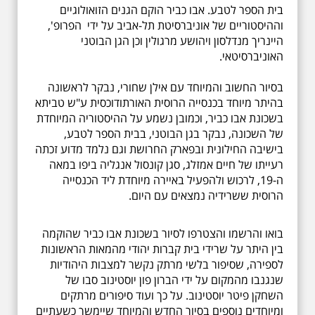
בית הספר לטבע. אבו כביר הוקם הגנים הזואולוגיים
וההיסטוריים של אוניברסיטת תל-אביב על ידי הפרופ',
היינריך מנדלסון ויהושע מרגולין וכן הגן הבוטני
האוניברסיטאי.
בסיור החשוב והמיוחד עם אילן שחורי, נבקר לראשונה
בהיתר מיוחד בכנסייה הרוסית האורתודוכסית ע"ש טביתא
בשכונת אבו כביר, וכמובן נשמע על ההיסטוריה המיוחדת
של השכונה, נבקר בגן הבוטני, בבית הספר לטבע,
בישיבה החילונית ובפארק החרושת וגם נלמד מדוע זכתה
רעייתו של חיים אמזלג, סגן קונסול אנגליה ביפו במאה
ה-19, לרכוש ולהפעיל באיירה מיוחדת ליד הכנסייה
הרוסית ששרידיה נמצאים עם היום.
בואו והרשמו והצטרפו לסיור בשכונת אבו כביר שהוקמה
בין היתר על שרידי בית קברות יהודי מהמאות הראשונות
לספירה, שסיפור בלשי מרתק נקשר למצבות היהודיות
שנגנבו מהמקום על ידי הברון פון יוסטינוב סבו של
השחקן פיטר יוסטינוב. על כך ועוד סיפורים מרתקים
ומיוחדים נוספים בסיור החדש והמיוחד שיימשך כשעתיים