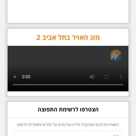
כשביאליק פוגש את
אידלסון שבת 25.4.2026
בשעה 16:00
סיור מיוחד ומרגש ברחובות ביאליק
ואידלסון והסביבה, המבליט את
מזג האויר בתל אביב 2
הפיכתה של תל אביב לבירת התרבות
של ארץ ישראל. זאת בעיקר סביב
החלטתו של חיים נחמן ביאליק
להתיישב בתל אביב והמהלכים
העירוניים שהושפעו מכך. הסיור יהיה
בדגש התרבותיות התל אביבית של
שנות העשרים והשלושים. הבנייה
האקלקטית והסגנון הבינלאומי שאפיין
את רחובות ביאליק ואידלסון כשכל
החברה הגבוהה התל אביבית
והארצישראלית ביקשה לגור בסמיכות
למשורר הלאומי. נדבר על המבנים,
בית ביאליק, בית ראובן, מלון סקורה,
בית קרוסל, קפה נגה המשפחות
הצטרפו לרשימת התפוצה
שגרו ברחובות אלו ועוד הפתעות.
השאירו פרטיכם כאן וקבלו מידע ועדכונים על סיורים ומאמרים חדשים