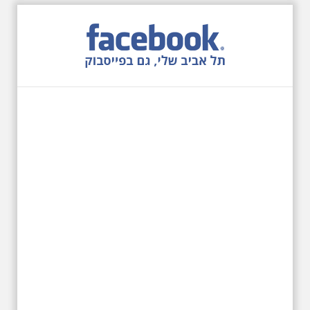
27.6.2026 - שבת בשעה
10:00 בבוקר. שכונת אבו
כביר - הנסתר והגלוי וגם
ביקור מיוחד בכנסיה
הרוסית
לראשונה ניתנת אפשרות בסיור
המיוחד הזה של אילן שחורי לבקר
בכנסייה הרוסית אורתודוכסית
המסתורית באבו כביר, בה פעל בעבר
מטה ה ק.ג.ב. מה אתם יודעים על
שכונת אבו כביר הדרומית בתל אביב.
שכונת שהוקמה במחצית הראשונה
של המאה ה-19 והפכה בתקופת
המנדט למוקד טרור נגד יהודים.
נכבשה ב"מבצע חמץ" והפכה
לשכונת עוני יהודית.