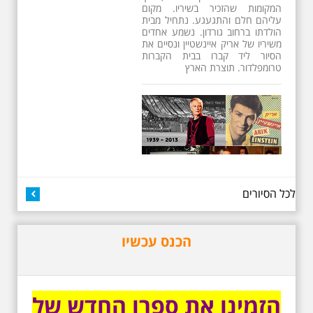
המקומות שהזכיר בשיריו. מקום
עליהם חלם והתגעגע. נתחיל מבית
הולדתו ברחוב גורדון. נשמע אחדים
משיריו של אריק איינשטיין ונסיים את
הסיור ליד קברו בבית הקברות
טרומפלדור. תוצרת הארץ
26.6.2026 - שישי בבוקר
לכל הסיורים
ב 10:00 אריק איינשטיין
סיור מיוחד בעקבות חייו
ושיריו - עטור מצחך זהב
שחור תחנות תל אביביות
הכנס עכשיו
מחייו של אריק איינשטיין -
מתאים גם למשפחות -
תוצרת הארץ
13 שנים לפטירתו של זמר ענק. סיור
הזמינו את ספרו החדש של
באחדים מתחנותיו של אריק איינשטיין