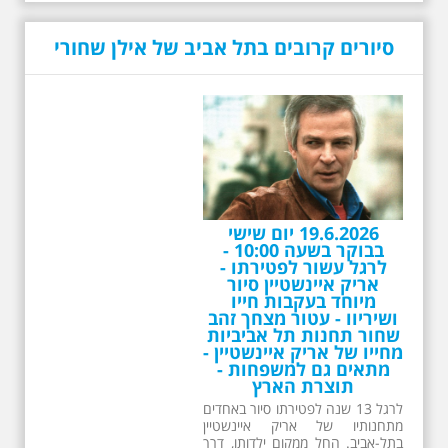
סיורים קרובים בתל אביב של אילן שחורי
19.6.2026 יום שישי
בבוקר בשעה 10:00 -
לרגל עשור לפטירתו -
אריק איינשטיין סיור
מיוחד בעקבות חייו
ושיריוו - עטור מצחך זהב
שחור תחנות תל אביביות
מחייו של אריק איינשטיין -
מתאים גם למשפחות -
תוצרת הארץ
לרגל 13 שנה לפטירתו סיור באחדים
מתחנותיו של אריק איינשטיין
בתל-אביב. החל ממקום ילדותו, דרך