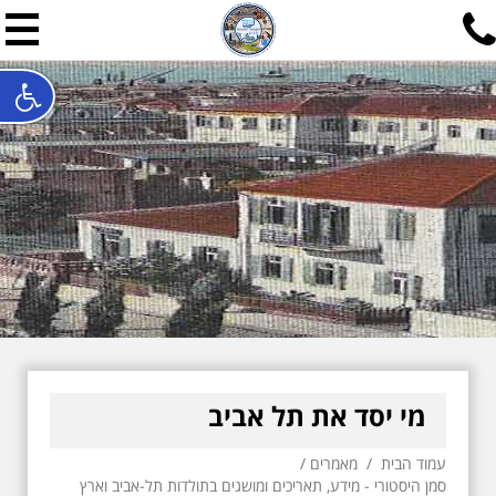
תל אביב שלי
תיור ישראלי בעריכת אילן ש
האתר המרכזי להיסטוריה של תל אביב ותולדות ארץ ישראל - מחק
חייגו עכשיו:
052-7747748
שלחו פנייה:
ilan@mytelaviv.co.il
עברית
English
צור קשר
מי יסד את תל אביב
עמוד הבית
/
מאמרים
/
סמן היסטורי - מידע, תאריכים ומושגים בתולדות תל-אביב וארץ