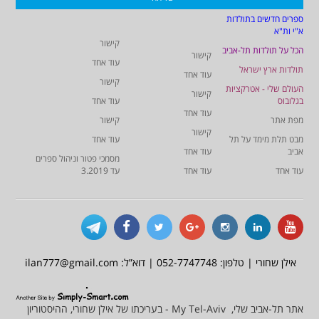
ספרים חדשים בתולדות
א"י ות"א
קישור
הכל על תולדות תל-אביב
קישור
עוד אחד
תולדות ארץ ישראל
עוד אחד
קישור
העולם שלי - אטרקציות
קישור
בגלובוס
עוד אחד
עוד אחד
מפת אתר
קישור
קישור
מבט תלת מימד על תל
עוד אחד
אביב
עוד אחד
מסמכי פטור וניהול ספרים
עוד אחד
עוד אחד
עד 3.2019
אילן שחורי | טלפון: 052-7747748 | דוא”ל: ilan777@gmail.com
אתר תל-אביב שלי, My Tel-Aviv - בעריכתו של אילן שחורי, ההיסטוריון