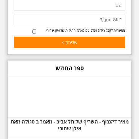
בשעה 16:00
סיור מיוחד ומרגש ברחובות ביאליק
ואידלסון והסביבה, המבליט את
הפיכתה של תל אביב לבירת התרבות
של ארץ ישראל. זאת בעיקר סביב
החלטתו של חיים נחמן ביאליק
מאשר/ת לקבל מידע ועדכונים מאתר התיירות של אילן שחורי
להתיישב בתל אביב והמהלכים
העירוניים שהושפעו מכך. הסיור יהיה
בדגש התרבותיות התל אביבית של
שנות העשרים והשלושים. הבנייה
האקלקטית והסגנון הבינלאומי שאפיין
את רחובות ביאליק ואידלסון כשכל
החברה הגבוהה התל אביבית
ספר החודש
והארצישראלית ביקשה לגור בסמיכות
למשורר הלאומי. נדבר על המבנים,
בית ביאליק, בית ראובן, מלון סקורה,
בית קרוסל, קפה נגה המשפחות
שגרו ברחובות אלו ועוד הפתעות.
מאיר דיזנגוף - השריף של תל אביב - מאמר ב סגולה מאת
אילן שחורי