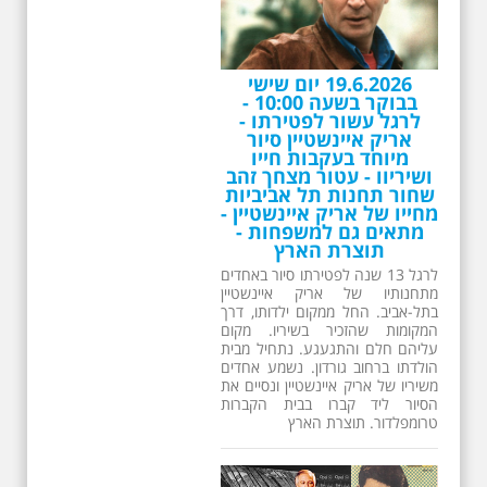
19.6.2026 יום שישי
בבוקר בשעה 10:00 -
לרגל עשור לפטירתו -
אריק איינשטיין סיור
מיוחד בעקבות חייו
ושיריוו - עטור מצחך זהב
שחור תחנות תל אביביות
מחייו של אריק איינשטיין -
מתאים גם למשפחות -
תוצרת הארץ
לרגל 13 שנה לפטירתו סיור באחדים
מתחנותיו של אריק איינשטיין
בתל-אביב. החל ממקום ילדותו, דרך
המקומות שהזכיר בשיריו. מקום
עליהם חלם והתגעגע. נתחיל מבית
הולדתו ברחוב גורדון. נשמע אחדים
משיריו של אריק איינשטיין ונסיים את
הסיור ליד קברו בבית הקברות
טרומפלדור. תוצרת הארץ