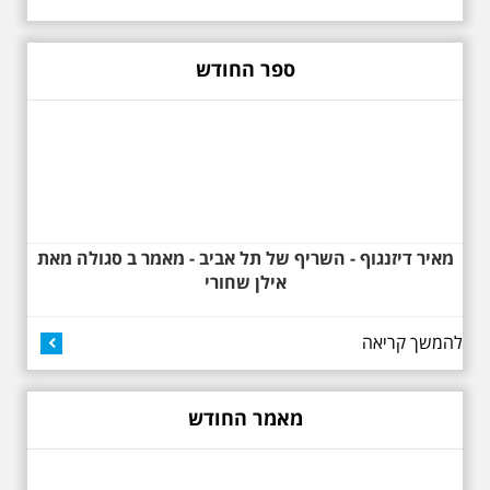
שנות העשרים והשלושים. הבנייה
האקלקטית והסגנון הבינלאומי שאפיין
את רחובות ביאליק ואידלסון כשכל
החברה הגבוהה התל אביבית
ספר החודש
והארצישראלית ביקשה לגור בסמיכות
למשורר הלאומי. נדבר על המבנים,
בית ביאליק, בית ראובן, מלון סקורה,
בית קרוסל, קפה נגה המשפחות
שגרו ברחובות אלו ועוד הפתעות.
מאיר דיזנגוף - השריף של תל אביב - מאמר ב סגולה מאת
אילן שחורי
להמשך קריאה
באוהאוס בלילה
25.6.2025 ליל חמישי
בשעה 19:30 –לכבוד
"הלילה לבן" - "באוהאוס
מאמר החודש
בלילה" -בעקבות
האדריכלים הגדולים של
תל אביב וההתפתחות של
הסגנון הבינלאומי בתל