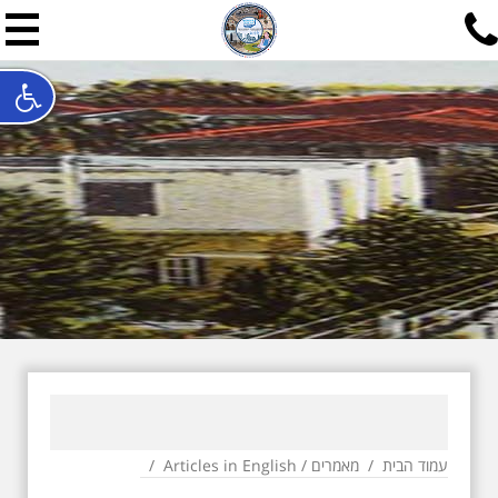
תל אביב שלי
תיור ישראלי בעריכת אילן ש
האתר המרכזי להיסטוריה של תל אביב ותולדות ארץ ישראל - מחק
חייגו עכשיו:
052-7747748
שלחו פנייה:
ilan@mytelaviv.co.il
עברית
English
צור קשר
עמוד הבית
/
מאמרים
/
Articles in English
/