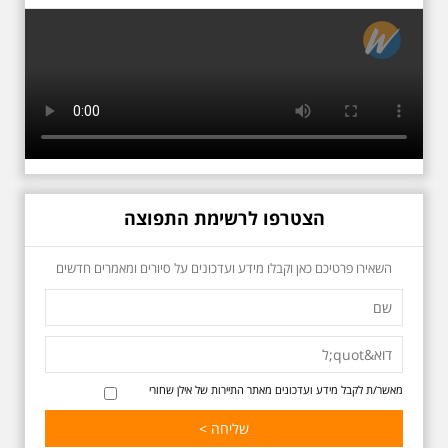
ילדותו, דרך המקומות שהזכיר בשיריו.
מקום עליהם חלם והתגעגע. נתחיל
מבית הולדתו ברחוב גורדון. נשמע
אחדים משיריו של אריק איינשטיין
ונסיים את הסיור ליד קברו בבית
הקברות טרומפלדור. תוצרת הארץ
הצטרפו לרשימת התפוצה
כשביאליק פוגש את
השאירו פרטיכם כאן וקבלו מידע ועדכונים על סיורים ומאמרים חדשים
אידלסון שבת 25.4.2026
בשעה 16:00
סיור מיוחד ומרגש ברחובות ביאליק
ואידלסון והסביבה, המבליט את
הפיכתה של תל אביב לבירת התרבות
של ארץ ישראל. זאת בעיקר סביב
החלטתו של חיים נחמן ביאליק
מאשר/ת לקבל מידע ועדכונים מאתר התיירות של אילן שחורי
להתיישב בתל אביב והמהלכים
העירוניים שהושפעו מכך. הסיור יהיה
בדגש התרבותיות התל אביבית של