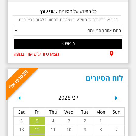
בבית הקברות טרומפלדור. תוצרת
הארץ
כל המידע על הסיורים שאני עורך
בחרו אזור לקבלת כל המידע, המאמרים והתמונות לסיורים באזור זה.
מצאו סיור ע”פ אזור במפה
5.6.2026 שישי בבוקר
ב-10:00 אריק איינשטיין
וגם קצת אלתרמן סיור
מיוחד בעקבות חייו
לוח הסיורים
ושיריוו - עטור מצחך זהב
שחור תחנות תל אביביות
מחייו של אריק איינשטיין -
מתאים גם למשפחות -
revious
Next
יוני 2026
תוצרת הארץ
בשנה השלוש עשרה לפטירתו סיור
Sat
Fri
Thu
Wed
Tue
Mon
Sun
באחדים מתחנותיו של אריק איינשטיין
בתל-אביב. החל ממקום ילדותו, דרך
6
5
4
3
2
1
המקומות שהזכיר בשיריו. מקום
7
8
9
10
עליהם חלם והתגעגע. נתחיל מבית
11
12
13
הולדתו ברחוב גורדון. נשמע אחדים