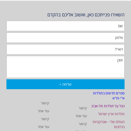
השאירו פנייתכם כאן, ואשוב אליכם בהקדם
ספרים חדשים בתולדות
א"י ות"א
קישור
הכל על תולדות תל-אביב
קישור
עוד אחד
תולדות ארץ ישראל
עוד אחד
קישור
העולם שלי - אטרקציות
קישור
בגלובוס
עוד אחד