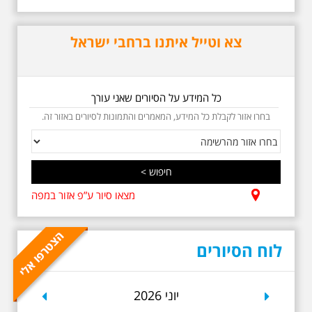
אריק איינשטיין בתל-אביב. החל
ממקום ילדותו, דרך המקומות שהזכיר
בשיריו. מקום עליהם חלם והתגעגע.
צא וטייל איתנו ברחבי ישראל
נתחיל מבית הולדתו ברחוב גורדון.
נשמע אחדים משיריו של אריק
איינשטיין ונסיים את הסיור ליד קברו
בבית הקברות טרומפלדור. תוצרת
הארץ
כל המידע על הסיורים שאני עורך
בחרו אזור לקבלת כל המידע, המאמרים והתמונות לסיורים באזור זה.
מצאו סיור ע”פ אזור במפה
5.6.2026 שישי בבוקר
ב-10:00 אריק איינשטיין
וגם קצת אלתרמן סיור
מיוחד בעקבות חייו
לוח הסיורים
ושיריוו - עטור מצחך זהב
שחור תחנות תל אביביות
מחייו של אריק איינשטיין -
מתאים גם למשפחות -
revious
Next
יוני 2026
תוצרת הארץ