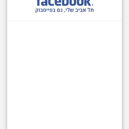
27.6.2026 - שבת בשעה
10:00 בבוקר. שכונת אבו
כביר - הנסתר והגלוי וגם
ביקור מיוחד בכנסיה
הרוסית
לראשונה ניתנת אפשרות בסיור
המיוחד הזה של אילן שחורי לבקר
בכנסייה הרוסית אורתודוכסית
המסתורית באבו כביר, בה פעל בעבר
מטה ה ק.ג.ב. מה אתם יודעים על
שכונת אבו כביר הדרומית בתל אביב.
שכונת שהוקמה במחצית הראשונה
של המאה ה-19 והפכה בתקופת
המנדט למוקד טרור נגד יהודים.
נכבשה ב"מבצע חמץ" והפכה
לשכונת עוני יהודית.