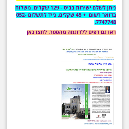
משיריו של אריק איינשטיין ונסיים את
ניתן לשלם ישירות בביט - 129 שקלים. משלוח
הסיור ליד קברו בבית הקברות
בדואר רשום + 45 שקלים. נייד לתשלום 052-
טרומפלדור. תוצרת הארץ
7747748.
ראו גם דפים ללדוגמה מהספר. לחצו כאן
3.7.2026 - שישי בבוקר ב
10:00 אריק איינשטיין
סיור בסימן עשור
לפטירתו. סיור מיוחד
בעקבות חייו ושיריו -
עטור מצחך זהב שחור
תחנות תל אביביות מחייו
של אריק איינשטיין -
מתאים גם למשפחות -
תוצרת הארץ
סיור מיוחד לזכרו של אריק איינשטיין,
בעקבות שתיים עשרה שנים
לפטירתו. סיור באחדים מתחנותיו של