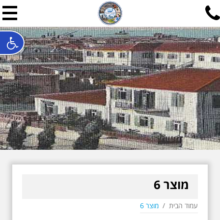
תל אביב שלי
תיור ישראלי בעריכת אילן ש
האתר המרכזי להיסטוריה של תל אביב ותולדות ארץ ישראל - מחק
חייגו עכשיו:
052-7747748
שלחו פנייה:
ilan@mytelaviv.co.il
עברית
English
צור קשר
מוצר 6
עמוד הבית
/
מוצר 6