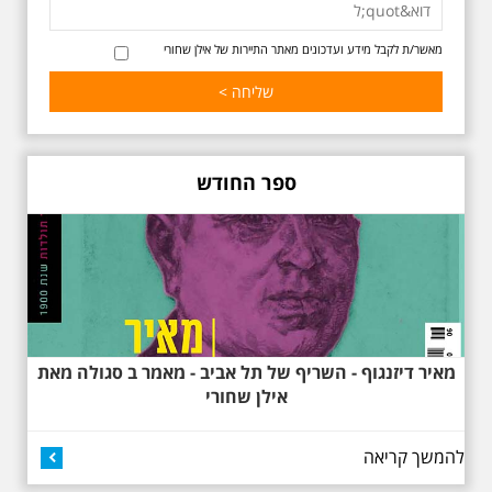
הפיכתה של תל אביב לבירת התרבות
של ארץ ישראל. זאת בעיקר סביב
החלטתו של חיים נחמן ביאליק
מאשר/ת לקבל מידע ועדכונים מאתר התיירות של אילן שחורי
להתיישב בתל אביב והמהלכים
העירוניים שהושפעו מכך. הסיור יהיה
בדגש התרבותיות התל אביבית של
שנות העשרים והשלושים. הבנייה
האקלקטית והסגנון הבינלאומי שאפיין
את רחובות ביאליק ואידלסון כשכל
החברה הגבוהה התל אביבית
ספר החודש
והארצישראלית ביקשה לגור בסמיכות
למשורר הלאומי. נדבר על המבנים,
בית ביאליק, בית ראובן, מלון סקורה,
בית קרוסל, קפה נגה המשפחות
שגרו ברחובות אלו ועוד הפתעות.
מאיר דיזנגוף - השריף של תל אביב - מאמר ב סגולה מאת
אילן שחורי
להמשך קריאה
באוהאוס בלילה
25.6.2025 ליל חמישי