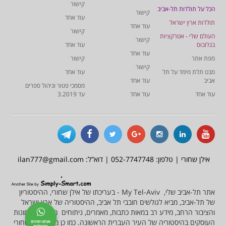
קישור
הכל על תולדות תל-אביב
קישור
עוד אחד
תולדות ארץ ישראל
עוד אחד
קישור
העולם שלי - אטרקציות
קישור
בגלובוס
עוד אחד
עוד אחד
מפת אתר
קישור
קישור
מבט תלת מימד על תל
עוד אחד
אביב
עוד אחד
מסמכי פטור וניהול ספרים
עוד אחד
עוד אחד
עד 3.2019
אילן שחורי | טלפון: 052-7747748 | דוא”ל: ilan777@gmail.com
אתר תל-אביב שלי, My Tel-Aviv - בעריכתו של אילן שחורי, ההיסטוריון
של תל-אביב, מביא לגולשים חובבי תל אביב, ההיסטוריה של ארץ ישראל
והציבור הרחב, מידע רב במאות כתבות, מאמרים, ניתוחים מסמכים ותמונות
העוסקים בהיסטוריה של העיר העברית הראשונה. כמו כן מציע אילן שחורי