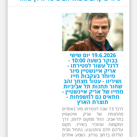
19.6.2026 יום שישי
בבוקר בשעה 10:00 -
לרגל עשור לפטירתו -
אריק איינשטיין סיור
מיוחד בעקבות חייו
ושיריוו - עטור מצחך זהב
שחור תחנות תל אביביות
מחייו של אריק איינשטיין -
מתאים גם למשפחות -
תוצרת הארץ
לרגל 13 שנה לפטירתו סיור באחדים
מתחנותיו של אריק איינשטיין
בתל-אביב. החל ממקום ילדותו, דרך
המקומות שהזכיר בשיריו. מקום
עליהם חלם והתגעגע. נתחיל מבית
הולדתו ברחוב גורדון. נשמע אחדים