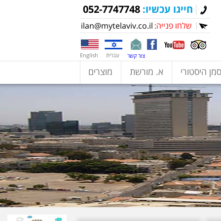
חייגו עכשיו:
052-7747748
שלחו פנייה:
ilan@mytelaviv.co.il
עברית
English
צור קשר
מן היסטורי
א. מורשת
מוצרים