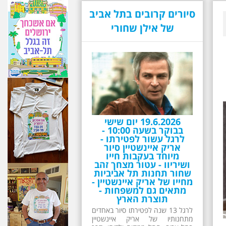
סיורים קרובים בתל אביב
של אילן שחורי
19.6.2026 יום שישי
בבוקר בשעה 10:00 -
לרגל עשור לפטירתו -
אריק איינשטיין סיור
מיוחד בעקבות חייו
ושיריוו - עטור מצחך זהב
שחור תחנות תל אביביות
מחייו של אריק איינשטיין -
מתאים גם למשפחות -
תוצרת הארץ
לרגל 13 שנה לפטירתו סיור באחדים
מתחנותיו של אריק איינשטיין