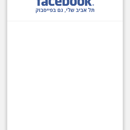
27.6.2026 - שבת בשעה
10:00 בבוקר. שכונת אבו
כביר - הנסתר והגלוי וגם
ביקור מיוחד בכנסיה
הרוסית
לראשונה ניתנת אפשרות בסיור
המיוחד הזה של אילן שחורי לבקר
בכנסייה הרוסית אורתודוכסית
המסתורית באבו כביר, בה פעל בעבר
מטה ה ק.ג.ב. מה אתם יודעים על
שכונת אבו כביר הדרומית בתל אביב.
שכונת שהוקמה במחצית הראשונה
של המאה ה-19 והפכה בתקופת
המנדט למוקד טרור נגד יהודים.
נכבשה ב"מבצע חמץ" והפכה
לשכונת עוני יהודית.