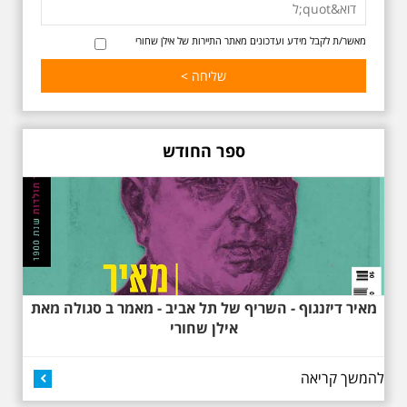
הפיכתה של תל אביב לבירת התרבות
של ארץ ישראל. זאת בעיקר סביב
החלטתו של חיים נחמן ביאליק
מאשר/ת לקבל מידע ועדכונים מאתר התיירות של אילן שחורי
להתיישב בתל אביב והמהלכים
העירוניים שהושפעו מכך. הסיור יהיה
בדגש התרבותיות התל אביבית של
שנות העשרים והשלושים. הבנייה
האקלקטית והסגנון הבינלאומי שאפיין
את רחובות ביאליק ואידלסון כשכל
החברה הגבוהה התל אביבית
ספר החודש
והארצישראלית ביקשה לגור בסמיכות
למשורר הלאומי. נדבר על המבנים,
בית ביאליק, בית ראובן, מלון סקורה,
בית קרוסל, קפה נגה המשפחות
שגרו ברחובות אלו ועוד הפתעות.
מאיר דיזנגוף - השריף של תל אביב - מאמר ב סגולה מאת
אילן שחורי
להמשך קריאה
באוהאוס בלילה
25.6.2025 ליל חמישי