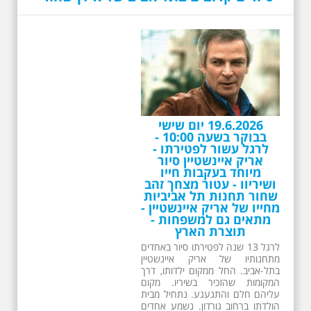
19.6.2026 יום שישי
בבוקר בשעה 10:00 -
לרגל עשור לפטירתו -
אריק איינשטיין סיור
מיוחד בעקבות חייו
ושיריוו - עטור מצחך זהב
שחור תחנות תל אביביות
מחייו של אריק איינשטיין -
מתאים גם למשפחות -
תוצרת הארץ
לרגל 13 שנה לפטירתו סיור באחדים
מתחנותיו של אריק איינשטיין
בתל-אביב. החל ממקום ילדותו, דרך
המקומות שהזכיר בשיריו. מקום
עליהם חלם והתגעגע. נתחיל מבית
הולדתו ברחוב גורדון. נשמע אחדים