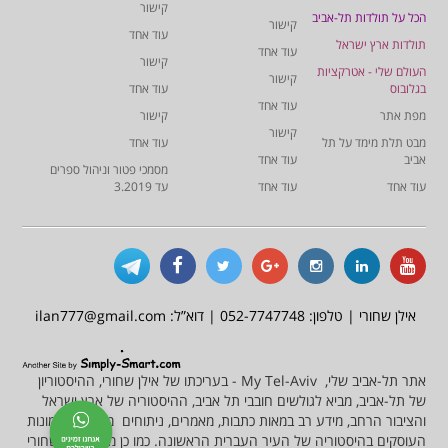
קישור
הכל על תולדות תל-אביב
קישור
עוד אחד
תולדות ארץ ישראל
עוד אחד
קישור
העולם שלי - אטרקציות
קישור
בגלובוס
עוד אחד
עוד אחד
מפת אתר
קישור
קישור
מבט תלת מימד על תל
עוד אחד
אביב
עוד אחד
מסמכי פטור וניהול ספרים
עוד אחד
עוד אחד
עד 3.2019
אילן שחורי | טלפון: 052-7747748 | דוא”ל: ilan777@gmail.com
אתר תל-אביב שלי, My Tel-Aviv - בעריכתו של אילן שחורי, ההיסטוריון
של תל-אביב, מביא לגולשים חובבי תל אביב, ההיסטוריה של ארץ ישראל
והציבור הרחב, מידע רב במאות כתבות, מאמרים, ניתוחים מסמכים ותמונות
העוסקים בהיסטוריה של העיר העברית הראשונה. כמו כן מציע אילן שחורי