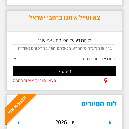
אריק איינשטיין בתל-אביב. החל
ממקום ילדותו, דרך המקומות שהזכיר
בשיריו. מקום עליהם חלם והתגעגע.
צא וטייל איתנו ברחבי ישראל
נתחיל מבית הולדתו ברחוב גורדון.
נשמע אחדים משיריו של אריק
איינשטיין ונסיים את הסיור ליד קברו
בבית הקברות טרומפלדור. תוצרת
הארץ
כל המידע על הסיורים שאני עורך
בחרו אזור לקבלת כל המידע, המאמרים והתמונות לסיורים באזור זה.
מצאו סיור ע”פ אזור במפה
5.6.2026 שישי בבוקר
ב-10:00 אריק איינשטיין
וגם קצת אלתרמן סיור
מיוחד בעקבות חייו
לוח הסיורים
ושיריוו - עטור מצחך זהב
שחור תחנות תל אביביות
מחייו של אריק איינשטיין -
מתאים גם למשפחות -
revious
Next
יוני 2026
תוצרת הארץ