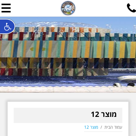
תל אביב שלי
תיור ישראלי בעריכת אילן ש
האתר המרכזי להיסטוריה של תל אביב ותולדות ארץ ישראל - מחק
חייגו עכשיו:
052-7747748
שלחו פנייה:
ilan@mytelaviv.co.il
עברית
English
צור קשר
מוצר 12
עמוד הבית
/
מוצר 12