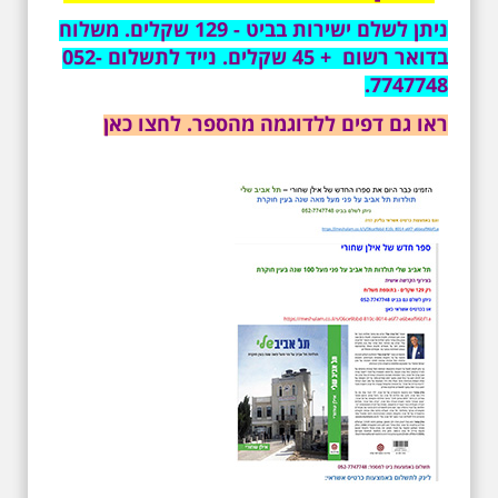
משיריו של אריק איינשטיין ונסיים את
ניתן לשלם ישירות בביט - 129 שקלים. משלוח
הסיור ליד קברו בבית הקברות
בדואר רשום + 45 שקלים. נייד לתשלום 052-
טרומפלדור. תוצרת הארץ
7747748.
ראו גם דפים ללדוגמה מהספר. לחצו כאן
3.7.2026 - שישי בבוקר ב
10:00 אריק איינשטיין
סיור בסימן עשור
לפטירתו. סיור מיוחד
בעקבות חייו ושיריו -
עטור מצחך זהב שחור
תחנות תל אביביות מחייו
של אריק איינשטיין -
מתאים גם למשפחות -
תוצרת הארץ
סיור מיוחד לזכרו של אריק איינשטיין,
בעקבות שתיים עשרה שנים
לפטירתו. סיור באחדים מתחנותיו של