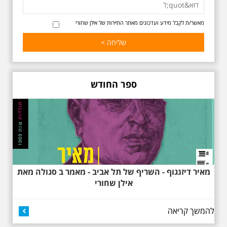
הפיכתה של תל אביב לבירת התרבות
של ארץ ישראל. זאת בעיקר סביב
החלטתו של חיים נחמן ביאליק
מאשר/ת לקבל מידע ועדכונים מאתר התיירות של אילן שחורי
להתיישב בתל אביב והמהלכים
העירוניים שהושפעו מכך. הסיור יהיה
בדגש התרבותיות התל אביבית של
שנות העשרים והשלושים. הבנייה
האקלקטית והסגנון הבינלאומי שאפיין
את רחובות ביאליק ואידלסון כשכל
החברה הגבוהה התל אביבית
ספר החודש
והארצישראלית ביקשה לגור בסמיכות
למשורר הלאומי. נדבר על המבנים,
בית ביאליק, בית ראובן, מלון סקורה,
בית קרוסל, קפה נגה המשפחות
שגרו ברחובות אלו ועוד הפתעות.
מאיר דיזנגוף - השריף של תל אביב - מאמר ב סגולה מאת
אילן שחורי
להמשך קריאה
באוהאוס בלילה
25.6.2025 ליל חמישי