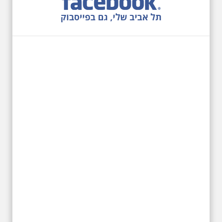
27.6.2026 - שבת בשעה
10:00 בבוקר. שכונת אבו
כביר - הנסתר והגלוי וגם
ביקור מיוחד בכנסיה
הרוסית
לראשונה ניתנת אפשרות בסיור
המיוחד הזה של אילן שחורי לבקר
בכנסייה הרוסית אורתודוכסית
המסתורית באבו כביר, בה פעל בעבר
מטה ה ק.ג.ב. מה אתם יודעים על
שכונת אבו כביר הדרומית בתל אביב.
שכונת שהוקמה במחצית הראשונה
של המאה ה-19 והפכה בתקופת
המנדט למוקד טרור נגד יהודים.
נכבשה ב"מבצע חמץ" והפכה
לשכונת עוני יהודית.