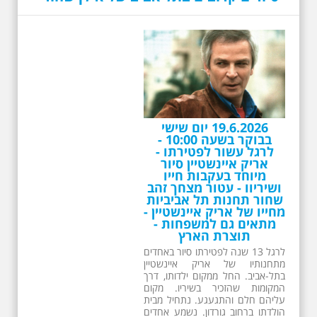
19.6.2026 יום שישי
בבוקר בשעה 10:00 -
לרגל עשור לפטירתו -
אריק איינשטיין סיור
מיוחד בעקבות חייו
ושיריוו - עטור מצחך זהב
שחור תחנות תל אביביות
מחייו של אריק איינשטיין -
מתאים גם למשפחות -
תוצרת הארץ
לרגל 13 שנה לפטירתו סיור באחדים
מתחנותיו של אריק איינשטיין
בתל-אביב. החל ממקום ילדותו, דרך
המקומות שהזכיר בשיריו. מקום
עליהם חלם והתגעגע. נתחיל מבית
הולדתו ברחוב גורדון. נשמע אחדים