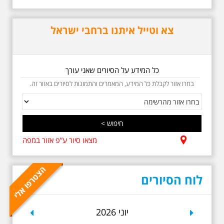
אריק איינשטיין בתל-אביב. החל
ממקום ילדותו, דרך המקומות שהזכיר
בשיריו. מקום עליהם חלם והתגעגע.
צא וטייל איתנו ברחבי ישראל
נתחיל מבית הולדתו ברחוב גורדון.
נשמע אחדים משיריו של אריק
איינשטיין ונסיים את הסיור ליד קברו
בבית הקברות טרומפלדור. תוצרת
הארץ
כל המידע על הסיורים שאני עורך
בחרו אזור לקבלת כל המידע, המאמרים והתמונות לסיורים באזור זה.
מצאו סיור ע”פ אזור במפה
5.6.2026 שישי בבוקר
ב-10:00 אריק איינשטיין
וגם קצת אלתרמן סיור
מיוחד בעקבות חייו
לוח הסיורים
ושיריוו - עטור מצחך זהב
שחור תחנות תל אביביות
מחייו של אריק איינשטיין -
מתאים גם למשפחות -
revious
Next
יוני 2026
תוצרת הארץ