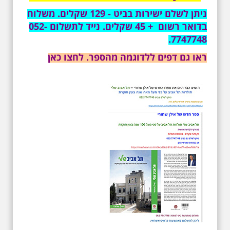
משיריו של אריק איינשטיין ונסיים את
ניתן לשלם ישירות בביט - 129 שקלים. משלוח
הסיור ליד קברו בבית הקברות
בדואר רשום + 45 שקלים. נייד לתשלום 052-
טרומפלדור. תוצרת הארץ
7747748.
ראו גם דפים ללדוגמה מהספר. לחצו כאן
3.7.2026 - שישי בבוקר ב
10:00 אריק איינשטיין
סיור בסימן עשור
לפטירתו. סיור מיוחד
בעקבות חייו ושיריו -
עטור מצחך זהב שחור
תחנות תל אביביות מחייו
של אריק איינשטיין -
מתאים גם למשפחות -
תוצרת הארץ
סיור מיוחד לזכרו של אריק איינשטיין,
בעקבות שתיים עשרה שנים
לפטירתו. סיור באחדים מתחנותיו של