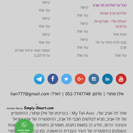
קישור
הכל על תולדות תל-אביב
קישור
עוד אחד
תולדות ארץ ישראל
עוד אחד
קישור
העולם שלי - אטרקציות
קישור
בגלובוס
עוד אחד
עוד אחד
מפת אתר
קישור
קישור
מבט תלת מימד על תל
עוד אחד
אביב
עוד אחד
מסמכי פטור וניהול ספרים
עוד אחד
עוד אחד
עד 3.2019
אילן שחורי | טלפון: 052-7747748 | דוא”ל: ilan777@gmail.com
אתר תל-אביב שלי, My Tel-Aviv - בעריכתו של אילן שחורי, ההיסטוריון
של תל-אביב, מביא לגולשים חובבי תל אביב, ההיסטוריה של ארץ ישראל
והציבור הרחב, מידע רב במאות כתבות, מאמרים, ניתוחים מסמכים ותמונות
העוסקים בהיסטוריה של העיר העברית הראשונה. כמו כן מציע אילן שחורי