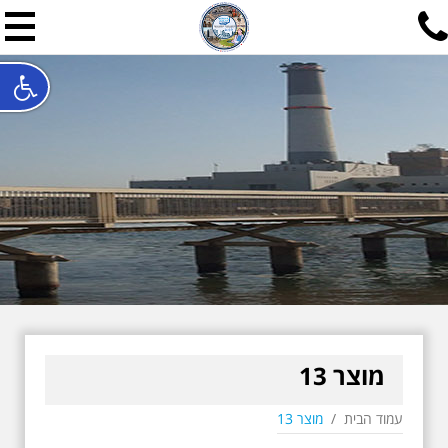
תל אביב שלי
תיור ישראלי בעריכת אילן ש
האתר המרכזי להיסטוריה של תל אביב ותולדות ארץ ישראל - מחק
חייגו עכשיו:
052-7747748
שלחו פנייה:
ilan@mytelaviv.co.il
עברית
English
צור קשר
מוצר 13
עמוד הבית
/
מוצר 13