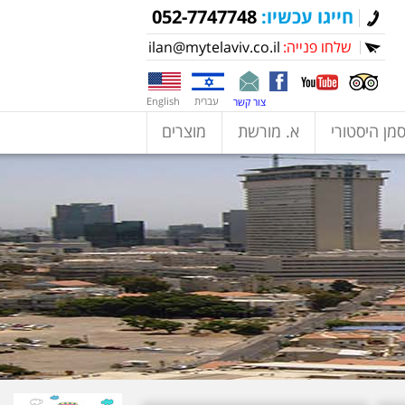
חייגו עכשיו:
052-7747748
שלחו פנייה:
ilan@mytelaviv.co.il
עברית
English
צור קשר
מן היסטורי
א. מורשת
מוצרים