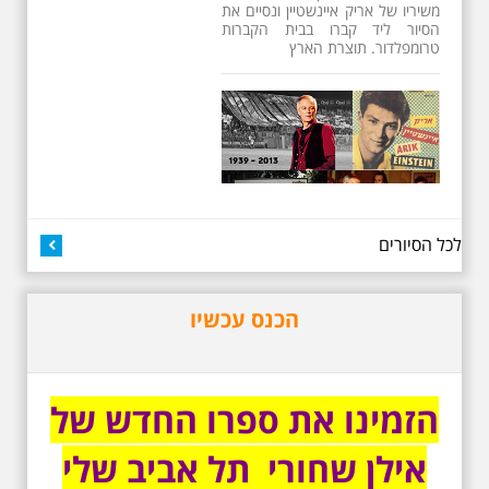
26.6.2026 - שישי בבוקר
ב 10:00 אריק איינשטיין
סיור מיוחד בעקבות חייו
ושיריו - עטור מצחך זהב
שחור תחנות תל אביביות
מחייו של אריק איינשטיין -
מתאים גם למשפחות -
תוצרת הארץ
13 שנים לפטירתו של זמר ענק. סיור
באחדים מתחנותיו של אריק איינשטיין
בתל-אביב. החל ממקום ילדותו, דרך
המקומות שהזכיר בשיריו. מקום
לכל הסיורים
עליהם חלם והתגעגע. נתחיל מבית
הולדתו ברחוב גורדון. נשמע אחדים
משיריו של אריק איינשטיין ונסיים את
הכנס עכשיו
הסיור ליד קברו בבית הקברות
טרומפלדור. תוצרת הארץ
הזמינו את ספרו החדש של
אילן שחורי תל אביב שלי