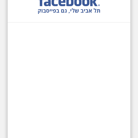
שכונת אבו כביר הדרומית בתל אביב.
שכונת שהוקמה במחצית הראשונה
של המאה ה-19 והפכה בתקופת
המנדט למוקד טרור נגד יהודים.
נכבשה ב"מבצע חמץ" והפכה
לשכונת עוני יהודית.
12.6.2026 שישי בבוקר
10:00 מיוחד לציון 13
שנים לפטירת הזמר. סיור
- עטור מצחך זהב שחור
תחנות תל אביביות מחייו
של אריק איינשטיין -
מתאים גם למשפחות
בשנה ה-13 לפטירתו סיור באחדים
מתחנותיו של אריק איינשטיין
בתל-אביב. החל ממקום ילדותו, דרך
המקומות שהזכיר בשיריו. מקום