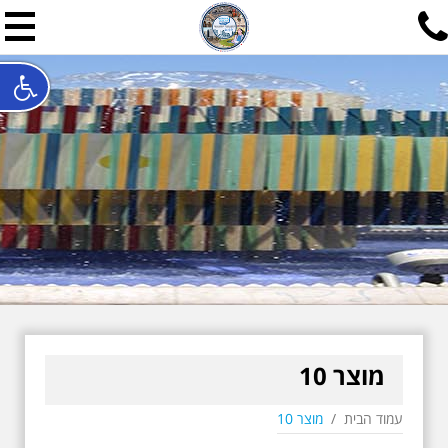
תל אביב שלי
תיור ישראלי בעריכת אילן ש
האתר המרכזי להיסטוריה של תל אביב ותולדות ארץ ישראל - מחק
חייגו עכשיו:
052-7747748
שלחו פנייה:
ilan@mytelaviv.co.il
עברית
English
צור קשר
מוצר 10
עמוד הבית
/
מוצר 10