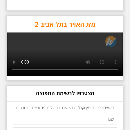
מזג האויר בתל אביב 2
כשביאליק פוגש את
אידלסון שבת 25.4.2026
בשעה 16:00
סיור מיוחד ומרגש ברחובות ביאליק
ואידלסון והסביבה, המבליט את
הפיכתה של תל אביב לבירת התרבות
של ארץ ישראל. זאת בעיקר סביב
החלטתו של חיים נחמן ביאליק
להתיישב בתל אביב והמהלכים
הצטרפו לרשימת התפוצה
העירוניים שהושפעו מכך. הסיור יהיה
בדגש התרבותיות התל אביבית של
שנות העשרים והשלושים. הבנייה
השאירו פרטיכם כאן וקבלו מידע ועדכונים על סיורים ומאמרים חדשים
האקלקטית והסגנון הבינלאומי שאפיין
את רחובות ביאליק ואידלסון כשכל
החברה הגבוהה התל אביבית
והארצישראלית ביקשה לגור בסמיכות