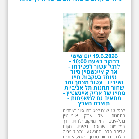
בבוקר בשעה 10:00 -
לרגל עשור לפטירתו -
אריק איינשטיין סיור
מיוחד בעקבות חייו
ושיריוו - עטור מצחך זהב
שחור תחנות תל אביביות
מחייו של אריק איינשטיין -
מתאים גם למשפחות -
תוצרת הארץ
לרגל 13 שנה לפטירתו סיור באחדים
מתחנותיו של אריק איינשטיין
בתל-אביב. החל ממקום ילדותו, דרך
המקומות שהזכיר בשיריו. מקום
עליהם חלם והתגעגע. נתחיל מבית
הולדתו ברחוב גורדון. נשמע אחדים
משיריו של אריק איינשטיין ונסיים את
הסיור ליד קברו בבית הקברות
טרומפלדור. תוצרת הארץ