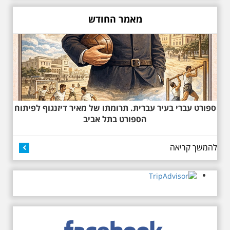
מעונות עובדים, גינת רות, כיכר
דזיזנגוף וגם על חייה של ג'ניה
מאמר החודש
אוורבוך, מלכת העיר הלבנה ומי
שזכתה בפרס ראשון ב 1934 לתכנון
כיכר דיזנגוף. מחיר הסיור 150
שקלים למשתתף
ספורט עברי בעיר עברית. תרומתו של מאיר דיזנגוף לפיתוח
הספורט בתל אביב
27.6.2026 - שבת בשעה
להמשך קריאה
10:00 בבוקר. שכונת אבו
כביר - הנסתר והגלוי וגם
ביקור מיוחד בכנסיה
הרוסית
לראשונה ניתנת אפשרות בסיור
המיוחד הזה של אילן שחורי לבקר
בכנסייה הרוסית אורתודוכסית
המסתורית באבו כביר, בה פעל בעבר
מטה ה ק.ג.ב. מה אתם יודעים על