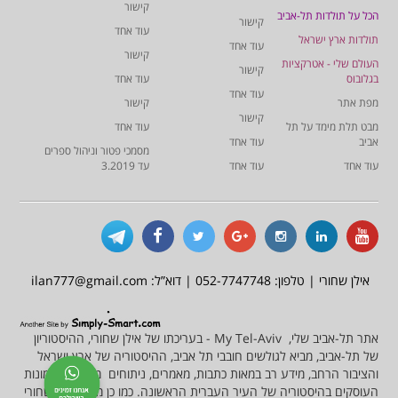
קישור
הכל על תולדות תל-אביב
קישור
עוד אחד
תולדות ארץ ישראל
עוד אחד
קישור
העולם שלי - אטרקציות
קישור
בגלובוס
עוד אחד
עוד אחד
מפת אתר
קישור
קישור
מבט תלת מימד על תל
עוד אחד
אביב
עוד אחד
מסמכי פטור וניהול ספרים
עוד אחד
עוד אחד
עד 3.2019
אילן שחורי | טלפון: 052-7747748 | דוא”ל: ilan777@gmail.com
אתר תל-אביב שלי, My Tel-Aviv - בעריכתו של אילן שחורי, ההיסטוריון
של תל-אביב, מביא לגולשים חובבי תל אביב, ההיסטוריה של ארץ ישראל
והציבור הרחב, מידע רב במאות כתבות, מאמרים, ניתוחים מסמכים ותמונות
העוסקים בהיסטוריה של העיר העברית הראשונה. כמו כן מציע אילן שחורי