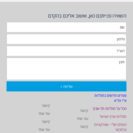
השאירו פנייתכם כאן, ואשוב אליכם בהקדם
ספרים חדשים בתולדות
א"י ות"א
קישור
הכל על תולדות תל-אביב
קישור
עוד אחד
תולדות ארץ ישראל
עוד אחד
קישור
העולם שלי - אטרקציות
קישור
בגלובוס
עוד אחד