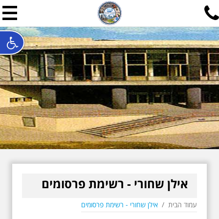
תל אביב שלי
תיור ישראלי בעריכת אילן ש
האתר המרכזי להיסטוריה של תל אביב ותולדות ארץ ישראל - מחק
חייגו עכשיו:
052-7747748
שלחו פנייה:
ilan@mytelaviv.co.il
עברית
English
צור קשר
אילן שחורי - רשימת פרסומים
עמוד הבית
/
אילן שחורי - רשימת פרסומים