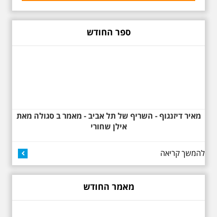
אביב ב , לסיור מיוחד מרשים, סיור
באוהאוס לילי, בעקבות 104 שנה
לסגנון הבינלאומי בתל אביב. סיפור
מעונות עובדים, גינת רות, כיכר
ספר החודש
דזיזנגוף וגם על חייה של ג'ניה
אוורבוך, מלכת העיר הלבנה ומי
שזכתה בפרס ראשון ב 1934 לתכנון
כיכר דיזנגוף. מחיר הסיור 150
שקלים למשתתף
מאיר דיזנגוף - השריף של תל אביב - מאמר ב סגולה מאת
אילן שחורי
להמשך קריאה
27.6.2026 - שבת בשעה
10:00 בבוקר. שכונת אבו
כביר - הנסתר והגלוי וגם
ביקור מיוחד בכנסיה
מאמר החודש
הרוסית
לראשונה ניתנת אפשרות בסיור
המיוחד הזה של אילן שחורי לבקר