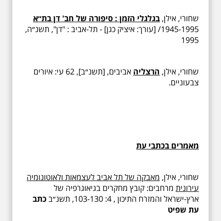
שחורי, אילן,
בגלגלי הזמן : סיפורה של חב' דן בת״א
1945-1995/ [עורך: איציק כגן] - תל-אביב : "דן", תשנ״ה,
1995
שחורי, אילן,
הרצליה
אביבים, [תשנ״ב], 62 עי: איורים
צבעוניים.
מאמרים בכתבי עת
שחורי, אילן,
מאבקה של תל אביב לעצמאות ולאוטונומיה
עירונית
מרחבים: קובץ מחקרים בגיאוגרפיה של
ארץ-ישראל והמזרח התיכון , 4: 103-130, תשנ״ב
כתב
עת שפיט