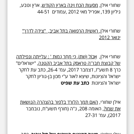
שחורי אילן,
מסעות הכח וינה בארץ הקודש
, ארץ וטבע,
גיליון 139, אפריל מאי 2012 ,עמודים 44-51
שחורי אילן,
ראשית הרפואה בתל אביב, "צידה לדרך"
ינואר 2012
שחורי אילן,
אָכוֹל וְשָׁתוֹ, כִּי מָחָר נָמוּת ' : עלייתה ונפילתה
של קבוצת חבר'ה טראסק בתל אביב הקטנה
, "ישראלים"
כרך 8 תשע"ז, דצמבר 2017, עמ' 26-4, כתב עת לחקר
ישראל והציונות, שיצא לאור ע"י מכון בן-גוריון לחקר
ישראל והציונות
כתב עת שפיט
אילן שחורי,
האם תמך הלורד בלפור בהצהרה הנושאת
את שמו?
, האומה 208, נ"ה (חורף תשע"ח, נובמבר
2017), עמ' 27-31