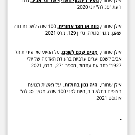
אילן שחורי,
מאיר דיזנגוף השריף של תל אביב
, כתב
העת "סגולה" יוני 2020
אילן שחורי,
נווה או חצר אחורית
,
100 שנה לשכונת נווה
שאנן, מגזין סגולה, גליון 129, מרס 2021
אילן שחורי,
מַטִּים שֶׁכֶם לִשְׁכֶם
, על הסיוע של עיריית תל
אביב לשכם וערים ערביות ברעידת האדמה של יולי
1927" כתב עת עתמול, מספר 271, מרס, 2021
אילן שחורי,
היה נכון בחולות
, על ראשית תנועת
הצופים בתלא ביב, היום לפני 100 שנה. מגזין "סגולה"
אוגוסט 2021