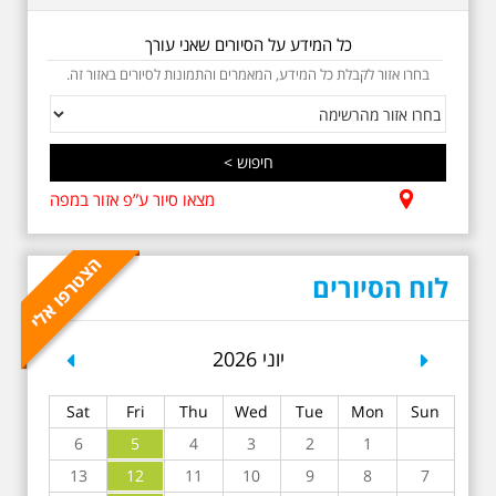
טרומפלדור. תוצרת הארץ
כל המידע על הסיורים שאני עורך
בחרו אזור לקבלת כל המידע, המאמרים והתמונות לסיורים באזור זה.
מצאו סיור ע”פ אזור במפה
5.6.2026 שישי בשעה
10:00 בבוקר במלאת 13
שנים לפטירתו של אריק.
אריק איינשטיין סיור
מיוחד בעקבות חייו
לוח הסיורים
ושיריוו - עטור מצחך זהב
שחור תחנות תל אביביות
מחייו של אריק איינשטיין -
מתאים גם למשפחות -
revious
Next
יוני 2026
תוצרת הארץ בשעה
10:00
Sat
Fri
Thu
Wed
Tue
Mon
Sun
סיור באחדים מתחנותיו של אריק
איינשטיין בתל-אביב. החל ממקום
6
5
4
3
2
1
ילדותו, דרך המקומות שהזכיר בשיריו.
7
8
9
10
מקום עליהם חלם והתגעגע. נתחיל
11
12
13
מבית הולדתו ברחוב גורדון. נשמע