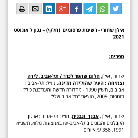
Email
Email
LinkedIn
Google+
Facebook
Twitter
Twitter
Twitter
אילן שחורי - רשימת פרסומים (חלקי) – נכון ל אוגוסט
2021
ספרים:
שחורי, אילן,
חלום שהפר לכרר / תל-אביב, לידה
וצמיחה : העיר שהולידה מדינה,
מו״ל: תל-אביב :
אביבים, תש״ן 1990 - מהדורה חדשה ומעודכנת כולל
תוספות, 2009, הוצאת "תל אביב שלי"
שחורי, אילן ,
אבנך ונבנית
, מו״ל: תל-אביב : ארגון
הקבלנים והבונים בתל-אביב-יפו באמצעות מלוא, תשנ״א
1991, 358 עי:איורים