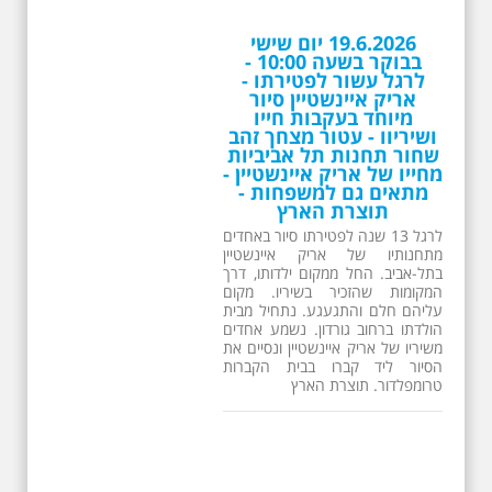
26.6.2026 - שישי בבוקר
ב 10:00 אריק איינשטיין
סיור מיוחד בעקבות חייו
ושיריו - עטור מצחך זהב
שחור תחנות תל אביביות
מחייו של אריק איינשטיין -
מתאים גם למשפחות -
תוצרת הארץ
13 שנים לפטירתו של זמר ענק. סיור
באחדים מתחנותיו של אריק איינשטיין
בתל-אביב. החל ממקום ילדותו, דרך
המקומות שהזכיר בשיריו. מקום
עליהם חלם והתגעגע. נתחיל מבית
הולדתו ברחוב גורדון. נשמע אחדים
משיריו של אריק איינשטיין ונסיים את
הסיור ליד קברו בבית הקברות
טרומפלדור. תוצרת הארץ