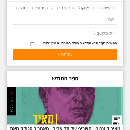
למשורר הלאומי. נדבר על המבנים,
בית ביאליק, בית ראובן, מלון סקורה,
השאירו פרטיכם כאן וקבלו מידע ועדכונים על סיורים ומאמרים חדשים
בית קרוסל, קפה נגה המשפחות
שגרו ברחובות אלו ועוד הפתעות.
מאשר/ת לקבל מידע ועדכונים מאתר התיירות של אילן שחורי
באוהאוס בלילה
25.6.2025 ליל חמישי
ספר החודש
בשעה 19:30 –לכבוד
"הלילה לבן" - "באוהאוס
בלילה" -בעקבות
האדריכלים הגדולים של
תל אביב וההתפתחות של
הסגנון הבינלאומי בתל
אביב
בואו ונהנה יחד ב"לילה הלבן" התל
אביב ב , לסיור מיוחד מרשים, סיור
באוהאוס לילי, בעקבות 104 שנה
מאיר דיזנגוף - השריף של תל אביב - מאמר ב סגולה מאת
לסגנון הבינלאומי בתל אביב. סיפור