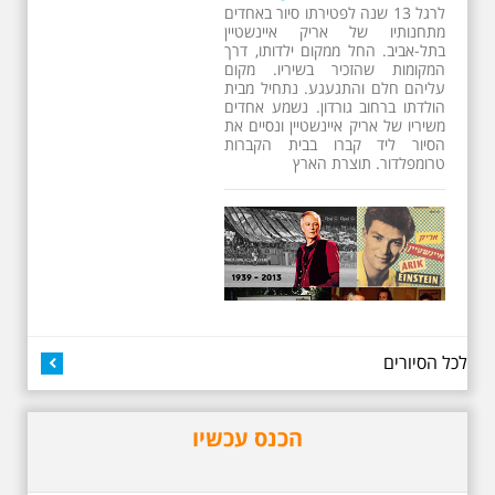
26.6.2026 - שישי בבוקר
ב 10:00 אריק איינשטיין
סיור מיוחד בעקבות חייו
ושיריו - עטור מצחך זהב
שחור תחנות תל אביביות
מחייו של אריק איינשטיין -
מתאים גם למשפחות -
תוצרת הארץ
13 שנים לפטירתו של זמר ענק. סיור
באחדים מתחנותיו של אריק איינשטיין
בתל-אביב. החל ממקום ילדותו, דרך
המקומות שהזכיר בשיריו. מקום
עליהם חלם והתגעגע. נתחיל מבית
הולדתו ברחוב גורדון. נשמע אחדים
משיריו של אריק איינשטיין ונסיים את
הסיור ליד קברו בבית הקברות
טרומפלדור. תוצרת הארץ
לכל הסיורים
הכנס עכשיו