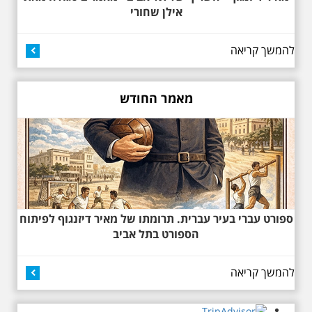
מעונות עובדים, גינת רות, כיכר
אילן שחורי
דזיזנגוף וגם על חייה של ג'ניה
אוורבוך, מלכת העיר הלבנה ומי
שזכתה בפרס ראשון ב 1934 לתכנון
להמשך קריאה
כיכר דיזנגוף. מחיר הסיור 150
שקלים למשתתף
מאמר החודש
27.6.2026 - שבת בשעה
10:00 בבוקר. שכונת אבו
כביר - הנסתר והגלוי וגם
ספורט עברי בעיר עברית. תרומתו של מאיר דיזנגוף לפיתוח
ביקור מיוחד בכנסיה
הספורט בתל אביב
הרוסית
לראשונה ניתנת אפשרות בסיור
המיוחד הזה של אילן שחורי לבקר
להמשך קריאה
בכנסייה הרוסית אורתודוכסית
המסתורית באבו כביר, בה פעל בעבר
מטה ה ק.ג.ב. מה אתם יודעים על