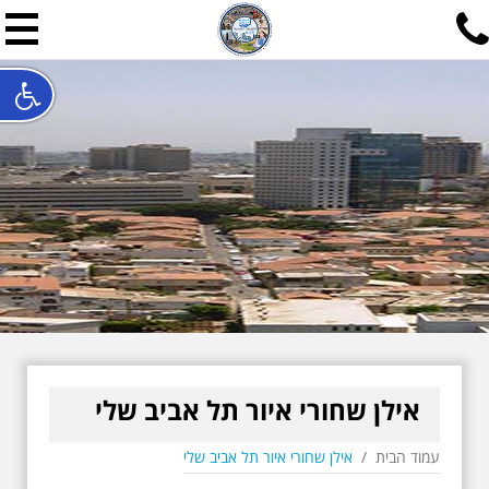
תל אביב שלי
תיור ישראלי בעריכת אילן ש
האתר המרכזי להיסטוריה של תל אביב ותולדות ארץ ישראל - מחק
חייגו עכשיו:
052-7747748
שלחו פנייה:
ilan@mytelaviv.co.il
עברית
English
צור קשר
אילן שחורי איור תל אביב שלי
עמוד הבית
/
אילן שחורי איור תל אביב שלי