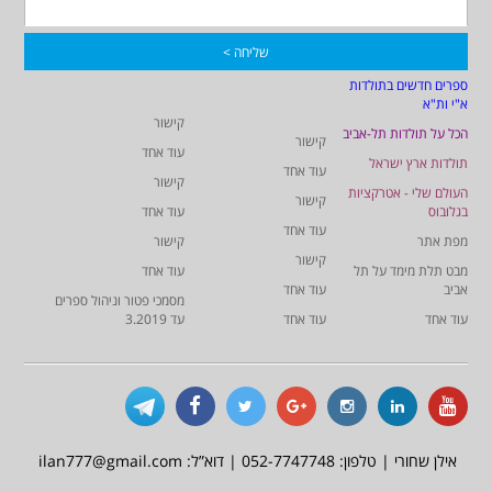
ספרים חדשים בתולדות
א"י ות"א
קישור
הכל על תולדות תל-אביב
קישור
עוד אחד
תולדות ארץ ישראל
עוד אחד
קישור
העולם שלי - אטרקציות
קישור
בגלובוס
עוד אחד
עוד אחד
מפת אתר
קישור
קישור
מבט תלת מימד על תל
עוד אחד
אביב
עוד אחד
מסמכי פטור וניהול ספרים
עוד אחד
עוד אחד
עד 3.2019
אילן שחורי | טלפון: 052-7747748 | דוא”ל: ilan777@gmail.com