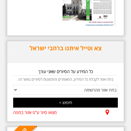
5.6.2026 שישי בבוקר
ב-10:00 אריק איינשטיין
וגם קצת אלתרמן סיור
צא וטייל איתנו ברחבי ישראל
מיוחד בעקבות חייו
ושיריוו - עטור מצחך זהב
שחור תחנות תל אביביות
מחייו של אריק איינשטיין -
מתאים גם למשפחות -
כל המידע על הסיורים שאני עורך
תוצרת הארץ
בחרו אזור לקבלת כל המידע, המאמרים והתמונות לסיורים באזור זה.
בשנה השלוש עשרה לפטירתו סיור
באחדים מתחנותיו של אריק איינשטיין
בתל-אביב. החל ממקום ילדותו, דרך
המקומות שהזכיר בשיריו. מקום
עליהם חלם והתגעגע. נתחיל מבית
הולדתו ברחוב גורדון. נשמע אחדים
משיריו של אריק איינשטיין ונסיים את
מצאו סיור ע”פ אזור במפה
הסיור ליד קברו בבית הקברות
טרומפלדור. תוצרת הארץ