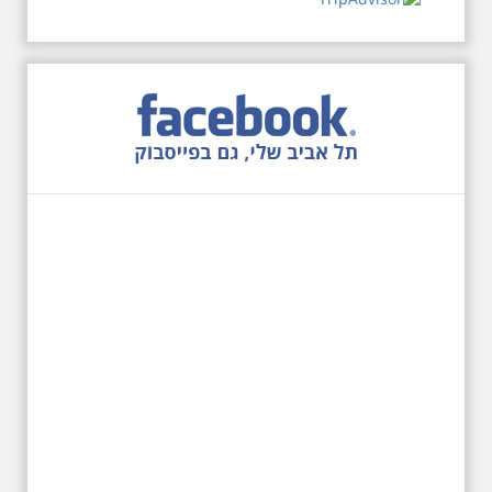
שכונת אבו כביר הדרומית בתל אביב.
שכונת שהוקמה במחצית הראשונה
של המאה ה-19 והפכה בתקופת
המנדט למוקד טרור נגד יהודים.
נכבשה ב"מבצע חמץ" והפכה
לשכונת עוני יהודית.
12.6.2026 שישי בבוקר
10:00 מיוחד לציון 13
שנים לפטירת הזמר. סיור
- עטור מצחך זהב שחור
תחנות תל אביביות מחייו
של אריק איינשטיין -
מתאים גם למשפחות
בשנה ה-13 לפטירתו סיור באחדים
מתחנותיו של אריק איינשטיין
בתל-אביב. החל ממקום ילדותו, דרך
המקומות שהזכיר בשיריו. מקום