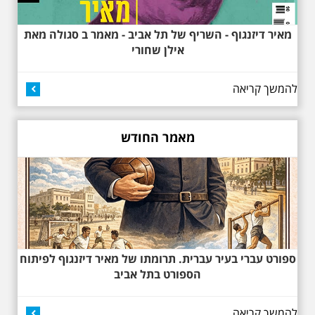
מאיר דיזנגוף - השריף של תל אביב - מאמר ב סגולה מאת
26.6.2026 - שישי בבוקר
ב 10:00 אריק איינשטיין
אילן שחורי
סיור מיוחד בעקבות חייו
ושיריו - עטור מצחך זהב
שחור תחנות תל אביביות
להמשך קריאה
מחייו של אריק איינשטיין -
מתאים גם למשפחות -
תוצרת הארץ
13 שנים לפטירתו של זמר ענק. סיור
מאמר החודש
באחדים מתחנותיו של אריק איינשטיין
בתל-אביב. החל ממקום ילדותו, דרך
המקומות שהזכיר בשיריו. מקום
עליהם חלם והתגעגע. נתחיל מבית
הולדתו ברחוב גורדון. נשמע אחדים
משיריו של אריק איינשטיין ונסיים את
הסיור ליד קברו בבית הקברות
טרומפלדור. תוצרת הארץ
ספורט עברי בעיר עברית. תרומתו של מאיר דיזנגוף לפיתוח
הספורט בתל אביב
להמשך קריאה