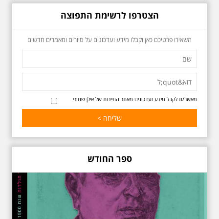
19.6.2026 יום שישי
בבוקר בשעה 10:00 -
הצטרפו לרשימת התפוצה
לרגל עשור לפטירתו -
אריק איינשטיין סיור
מיוחד בעקבות חייו
השאירו פרטיכם כאן וקבלו מידע ועדכונים על סיורים ומאמרים חדשים
ושיריוו - עטור מצחך זהב
שחור תחנות תל אביביות
מחייו של אריק איינשטיין -
מתאים גם למשפחות -
תוצרת הארץ
לרגל 13 שנה לפטירתו סיור באחדים
מתחנותיו של אריק איינשטיין
מאשר/ת לקבל מידע ועדכונים מאתר התיירות של אילן שחורי
בתל-אביב. החל ממקום ילדותו, דרך
המקומות שהזכיר בשיריו. מקום
עליהם חלם והתגעגע. נתחיל מבית
הולדתו ברחוב גורדון. נשמע אחדים
משיריו של אריק איינשטיין ונסיים את
הסיור ליד קברו בבית הקברות
טרומפלדור. תוצרת הארץ
ספר החודש