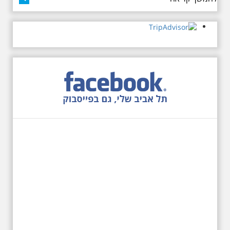
3.7.2026 - שישי בבוקר ב
10:00 אריק איינשטיין
סיור בסימן עשור
לפטירתו. סיור מיוחד
בעקבות חייו ושיריו -
עטור מצחך זהב שחור
תחנות תל אביביות מחייו
של אריק איינשטיין -
מתאים גם למשפחות -
תוצרת הארץ
סיור מיוחד לזכרו של אריק איינשטיין,
בעקבות שתיים עשרה שנים
לפטירתו. סיור באחדים מתחנותיו של
אריק איינשטיין בתל-אביב. החל
ממקום ילדותו, דרך המקומות שהזכיר
בשיריו. מקום עליהם חלם והתגעגע.
נתחיל מבית הולדתו ברחוב גורדון.
נשמע אחדים משיריו של אריק
איינשטיין ונסיים את הסיור ליד קברו
בבית הקברות טרומפלדור. תוצרת
הארץ