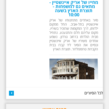
מחייו של אריק איינשטיין -
מתאים גם למשפחות -
תוצרת הארץ בשעה
10:00
סיור באחדים מתחנותיו של אריק
איינשטיין בתל-אביב. החל ממקום
ילדותו, דרך המקומות שהזכיר בשיריו.
מקום עליהם חלם והתגעגע. נתחיל
מבית הולדתו ברחוב גורדון. נשמע
אחדים משיריו של אריק איינשטיין
ונסיים את הסיור ליד קברו בבית
הקברות טרומפלדור. תוצרת הארץ
כשביאליק פוגש את
לכל הסיורים
אידלסון שבת 25.4.2026
בשעה 16:00
סיור מיוחד ומרגש ברחובות ביאליק