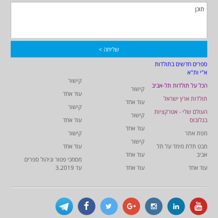
ספרים חדשים בתולדות
א"י ות"א
קישור
הכל על תולדות תל-אביב
קישור
עוד אחד
תולדות ארץ ישראל
עוד אחד
קישור
העולם שלי - אטרקציות
קישור
בגלובוס
עוד אחד
עוד אחד
מפת אתר
קישור
קישור
מבט תלת מימד על תל
עוד אחד
אביב
עוד אחד
מסמכי פטור וניהול ספרים
עוד אחד
עוד אחד
עד 3.2019