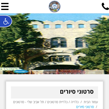
תל אביב שלי
תיור ישראלי בעריכת אילן ש
האתר המרכזי להיסטוריה של תל אביב ותולדות ארץ ישראל - מחק
חייגו עכשיו:
052-7747748
שלחו פנייה:
ilan@mytelaviv.co.il
עברית
English
צור קשר
סרטוני סיורים
עמוד הבית
/
גלריה
/
גלריית סרטונים
/
תל אביב שלי - סרטונים
/
סרטוני סיורים