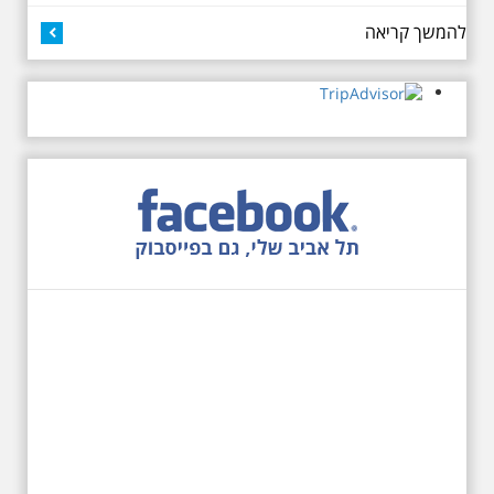
כיכר דיזנגוף. מחיר הסיור 150
להמשך קריאה
שקלים למשתתף
27.6.2026 - שבת בשעה
10:00 בבוקר. שכונת אבו
כביר - הנסתר והגלוי וגם
ביקור מיוחד בכנסיה
הרוסית
לראשונה ניתנת אפשרות בסיור
המיוחד הזה של אילן שחורי לבקר
בכנסייה הרוסית אורתודוכסית
המסתורית באבו כביר, בה פעל בעבר
מטה ה ק.ג.ב. מה אתם יודעים על
שכונת אבו כביר הדרומית בתל אביב.
שכונת שהוקמה במחצית הראשונה
של המאה ה-19 והפכה בתקופת
המנדט למוקד טרור נגד יהודים.