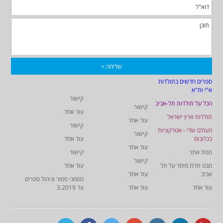
ספרים חדשים בתולדות
א"י ות"א
קישור
הכל על תולדות תל-אביב
קישור
עוד אחד
תולדות ארץ ישראל
עוד אחד
קישור
העולם שלי - אטרקציות
קישור
בגלובוס
עוד אחד
עוד אחד
מפת אתר
קישור
קישור
מבט תלת מימד על תל
עוד אחד
אביב
עוד אחד
מסמכי פטור וניהול ספרים
עוד אחד
עוד אחד
עד 3.2019