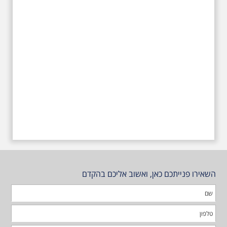
טרומפלדור
השאירו פנייתכם כאן, ואשוב אליכם בהקדם