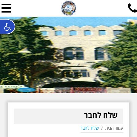
תל אביב שלי
תיור ישראלי בעריכת אילן ש
האתר המרכזי להיסטוריה של תל אביב ותולדות ארץ ישראל - מחק
חייגו עכשיו:
052-7747748
שלחו פנייה:
ilan@mytelaviv.co.il
עברית
English
צור קשר
שלח לחבר
עמוד הבית
/
שלח לחבר