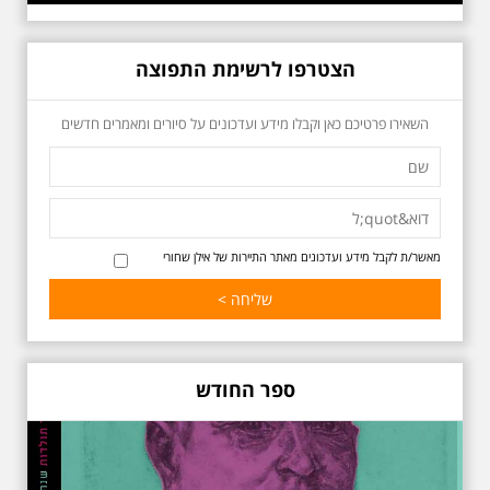
הצטרפו לרשימת התפוצה
כשביאליק פוגש את
השאירו פרטיכם כאן וקבלו מידע ועדכונים על סיורים ומאמרים חדשים
אידלסון שבת 25.4.2026
בשעה 16:00
סיור מיוחד ומרגש ברחובות ביאליק
ואידלסון והסביבה, המבליט את
הפיכתה של תל אביב לבירת התרבות
של ארץ ישראל. זאת בעיקר סביב
החלטתו של חיים נחמן ביאליק
מאשר/ת לקבל מידע ועדכונים מאתר התיירות של אילן שחורי
להתיישב בתל אביב והמהלכים
העירוניים שהושפעו מכך. הסיור יהיה
בדגש התרבותיות התל אביבית של
שנות העשרים והשלושים. הבנייה
האקלקטית והסגנון הבינלאומי שאפיין
את רחובות ביאליק ואידלסון כשכל
החברה הגבוהה התל אביבית
ספר החודש
והארצישראלית ביקשה לגור בסמיכות
למשורר הלאומי. נדבר על המבנים,
בית ביאליק, בית ראובן, מלון סקורה,
בית קרוסל, קפה נגה המשפחות
שגרו ברחובות אלו ועוד הפתעות.