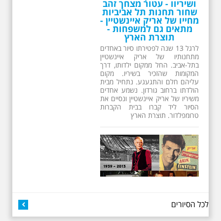
ושיריוו - עטור מצחך זהב
שחור תחנות תל אביביות
מחייו של אריק איינשטיין -
מתאים גם למשפחות -
תוצרת הארץ
לרגל 13 שנה לפטירתו סיור באחדים
מתחנותיו של אריק איינשטיין
בתל-אביב. החל ממקום ילדותו, דרך
המקומות שהזכיר בשיריו. מקום
עליהם חלם והתגעגע. נתחיל מבית
הולדתו ברחוב גורדון. נשמע אחדים
משיריו של אריק איינשטיין ונסיים את
הסיור ליד קברו בבית הקברות
טרומפלדור. תוצרת הארץ
26.6.2026 - שישי בבוקר
לכל הסיורים
ב 10:00 אריק איינשטיין
סיור מיוחד בעקבות חייו