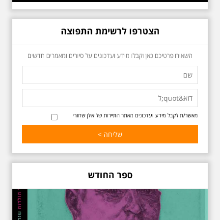
הצטרפו לרשימת התפוצה
כשביאליק פוגש את
השאירו פרטיכם כאן וקבלו מידע ועדכונים על סיורים ומאמרים חדשים
אידלסון שבת 25.4.2026
בשעה 16:00
סיור מיוחד ומרגש ברחובות ביאליק
ואידלסון והסביבה, המבליט את
הפיכתה של תל אביב לבירת התרבות
של ארץ ישראל. זאת בעיקר סביב
החלטתו של חיים נחמן ביאליק
מאשר/ת לקבל מידע ועדכונים מאתר התיירות של אילן שחורי
להתיישב בתל אביב והמהלכים
העירוניים שהושפעו מכך. הסיור יהיה
בדגש התרבותיות התל אביבית של
שנות העשרים והשלושים. הבנייה
האקלקטית והסגנון הבינלאומי שאפיין
את רחובות ביאליק ואידלסון כשכל
החברה הגבוהה התל אביבית
ספר החודש
והארצישראלית ביקשה לגור בסמיכות
למשורר הלאומי. נדבר על המבנים,
בית ביאליק, בית ראובן, מלון סקורה,
בית קרוסל, קפה נגה המשפחות
שגרו ברחובות אלו ועוד הפתעות.