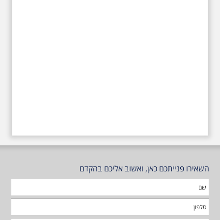
טרומפלדור
השאירו פנייתכם כאן, ואשוב אליכם בהקדם