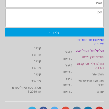
ספרים חדשים בתולדות
א"י ות"א
קישור
הכל על תולדות תל-אביב
קישור
עוד אחד
תולדות ארץ ישראל
עוד אחד
קישור
העולם שלי - אטרקציות
קישור
בגלובוס
עוד אחד
עוד אחד
מפת אתר
קישור
קישור
מבט תלת מימד על תל
עוד אחד
אביב
עוד אחד
מסמכי פטור וניהול ספרים
עוד אחד
עוד אחד
עד 3.2019