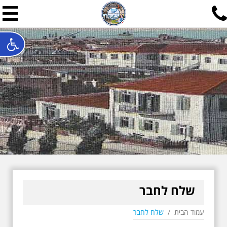
תל אביב שלי
תיור ישראלי בעריכת אילן ש
האתר המרכזי להיסטוריה של תל אביב ותולדות ארץ ישראל - מחק
חייגו עכשיו:
052-7747748
שלחו פנייה:
ilan@mytelaviv.co.il
עברית
English
צור קשר
שלח לחבר
עמוד הבית
/
שלח לחבר