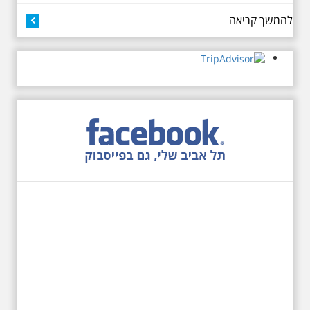
כיכר דיזנגוף. מחיר הסיור 150
להמשך קריאה
שקלים למשתתף
27.6.2026 - שבת בשעה
10:00 בבוקר. שכונת אבו
כביר - הנסתר והגלוי וגם
ביקור מיוחד בכנסיה
הרוסית
לראשונה ניתנת אפשרות בסיור
המיוחד הזה של אילן שחורי לבקר
בכנסייה הרוסית אורתודוכסית
המסתורית באבו כביר, בה פעל בעבר
מטה ה ק.ג.ב. מה אתם יודעים על
שכונת אבו כביר הדרומית בתל אביב.
שכונת שהוקמה במחצית הראשונה
של המאה ה-19 והפכה בתקופת
המנדט למוקד טרור נגד יהודים.