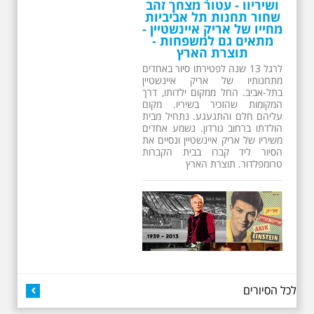
ושיריוו - עטור מצחך זהב
שחור תחנות תל אביביות
מחייו של אריק איינשטיין -
מתאים גם למשפחות -
תוצרת הארץ
לרגל 13 שנה לפטירתו סיור באחדים
מתחנותיו של אריק איינשטיין
בתל-אביב. החל ממקום ילדותו, דרך
המקומות שהזכיר בשיריו. מקום
עליהם חלם והתגעגע. נתחיל מבית
הולדתו ברחוב גורדון. נשמע אחדים
משיריו של אריק איינשטיין ונסיים את
הסיור ליד קברו בבית הקברות
טרומפלדור. תוצרת הארץ
26.6.2026 - שישי בבוקר
לכל הסיורים
ב 10:00 אריק איינשטיין
סיור מיוחד בעקבות חייו