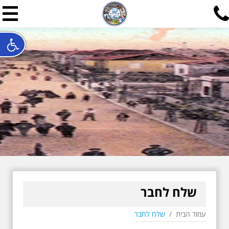
תל אביב שלי
תיור ישראלי בעריכת אילן ש
האתר המרכזי להיסטוריה של תל אביב ותולדות ארץ ישראל - מחק
חייגו עכשיו:
052-7747748
שלחו פנייה:
ilan@mytelaviv.co.il
עברית
English
צור קשר
שלח לחבר
עמוד הבית
/
שלח לחבר