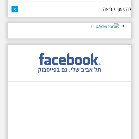
כיכר דיזנגוף. מחיר הסיור 150
להמשך קריאה
שקלים למשתתף
27.6.2026 - שבת בשעה
10:00 בבוקר. שכונת אבו
כביר - הנסתר והגלוי וגם
ביקור מיוחד בכנסיה
הרוסית
לראשונה ניתנת אפשרות בסיור
המיוחד הזה של אילן שחורי לבקר
בכנסייה הרוסית אורתודוכסית
המסתורית באבו כביר, בה פעל בעבר
מטה ה ק.ג.ב. מה אתם יודעים על
שכונת אבו כביר הדרומית בתל אביב.
שכונת שהוקמה במחצית הראשונה
של המאה ה-19 והפכה בתקופת
המנדט למוקד טרור נגד יהודים.