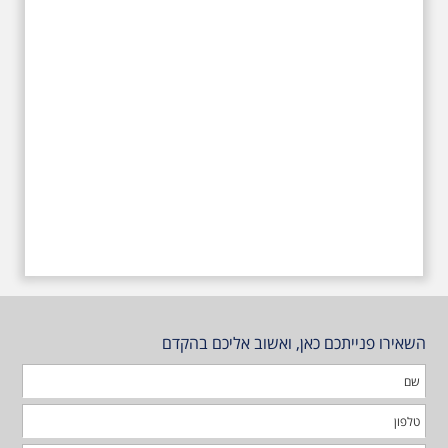
טרומפלדור
השאירו פנייתכם כאן, ואשוב אליכם בהקדם