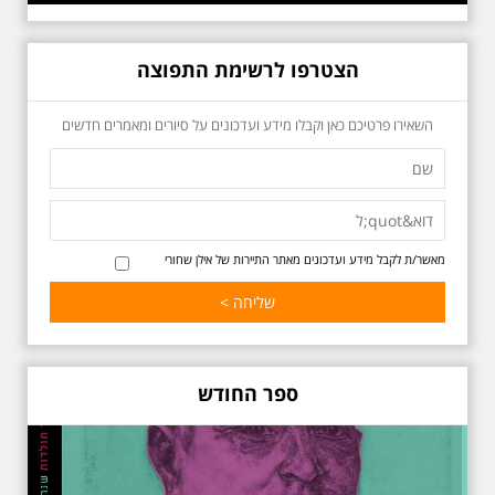
הצטרפו לרשימת התפוצה
כשביאליק פוגש את
השאירו פרטיכם כאן וקבלו מידע ועדכונים על סיורים ומאמרים חדשים
אידלסון שבת 25.4.2026
בשעה 16:00
סיור מיוחד ומרגש ברחובות ביאליק
ואידלסון והסביבה, המבליט את
הפיכתה של תל אביב לבירת התרבות
של ארץ ישראל. זאת בעיקר סביב
החלטתו של חיים נחמן ביאליק
מאשר/ת לקבל מידע ועדכונים מאתר התיירות של אילן שחורי
להתיישב בתל אביב והמהלכים
העירוניים שהושפעו מכך. הסיור יהיה
בדגש התרבותיות התל אביבית של
שנות העשרים והשלושים. הבנייה
האקלקטית והסגנון הבינלאומי שאפיין
את רחובות ביאליק ואידלסון כשכל
החברה הגבוהה התל אביבית
ספר החודש
והארצישראלית ביקשה לגור בסמיכות
למשורר הלאומי. נדבר על המבנים,
בית ביאליק, בית ראובן, מלון סקורה,
בית קרוסל, קפה נגה המשפחות
שגרו ברחובות אלו ועוד הפתעות.