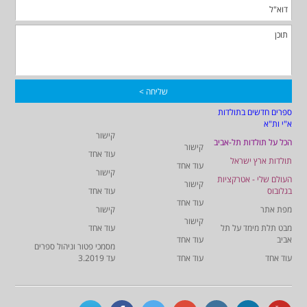
ספרים חדשים בתולדות
א"י ות"א
קישור
הכל על תולדות תל-אביב
קישור
עוד אחד
תולדות ארץ ישראל
עוד אחד
קישור
העולם שלי - אטרקציות
קישור
בגלובוס
עוד אחד
עוד אחד
מפת אתר
קישור
קישור
מבט תלת מימד על תל
עוד אחד
אביב
עוד אחד
מסמכי פטור וניהול ספרים
עוד אחד
עוד אחד
עד 3.2019