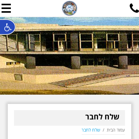
תל אביב שלי
תיור ישראלי בעריכת אילן ש
האתר המרכזי להיסטוריה של תל אביב ותולדות ארץ ישראל - מחק
חייגו עכשיו:
052-7747748
שלחו פנייה:
ilan@mytelaviv.co.il
עברית
English
צור קשר
שלח לחבר
עמוד הבית
/
שלח לחבר