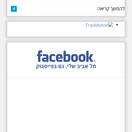
כיכר דיזנגוף. מחיר הסיור 150
להמשך קריאה
שקלים למשתתף
27.6.2026 - שבת בשעה
10:00 בבוקר. שכונת אבו
כביר - הנסתר והגלוי וגם
ביקור מיוחד בכנסיה
הרוסית
לראשונה ניתנת אפשרות בסיור
המיוחד הזה של אילן שחורי לבקר
בכנסייה הרוסית אורתודוכסית
המסתורית באבו כביר, בה פעל בעבר
מטה ה ק.ג.ב. מה אתם יודעים על
שכונת אבו כביר הדרומית בתל אביב.
שכונת שהוקמה במחצית הראשונה
של המאה ה-19 והפכה בתקופת
המנדט למוקד טרור נגד יהודים.