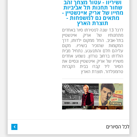
ושיריוו - עטור מצחך זהב
שחור תחנות תל אביביות
מחייו של אריק איינשטיין -
מתאים גם למשפחות -
תוצרת הארץ
לרגל 13 שנה לפטירתו סיור באחדים
מתחנותיו של אריק איינשטיין
בתל-אביב. החל ממקום ילדותו, דרך
המקומות שהזכיר בשיריו. מקום
עליהם חלם והתגעגע. נתחיל מבית
הולדתו ברחוב גורדון. נשמע אחדים
משיריו של אריק איינשטיין ונסיים את
הסיור ליד קברו בבית הקברות
טרומפלדור. תוצרת הארץ
26.6.2026 - שישי בבוקר
לכל הסיורים
ב 10:00 אריק איינשטיין
סיור מיוחד בעקבות חייו