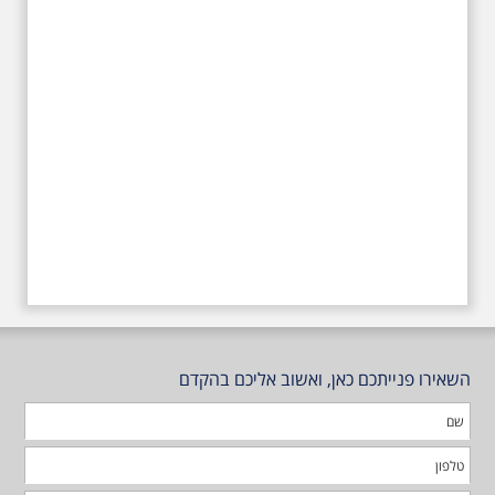
טרומפלדור
השאירו פנייתכם כאן, ואשוב אליכם בהקדם