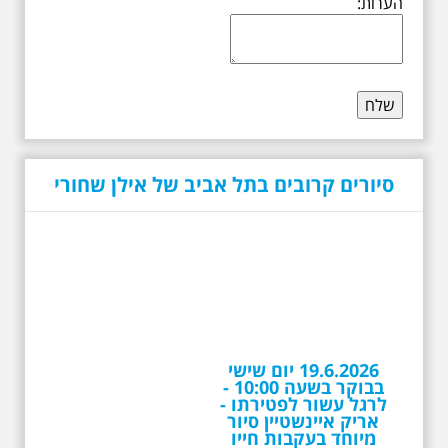
הערות:
סיורים קרובים בתל אביב של אילן שחורי
19.6.2026 יום שישי
בבוקר בשעה 10:00 -
לרגל עשור לפטירתו -
אריק איינשטיין סיור
מיוחד בעקבות חייו
ושיריוו - עטור מצחך זהב
שחור תחנות תל אביביות
מחייו של אריק איינשטיין -
מתאים גם למשפחות -