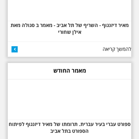
מאיר דיזנגוף - השריף של תל אביב - מאמר ב סגולה מאת
אילן שחורי
באוהאוס בלילה
25.6.2025 ליל חמישי
בשעה 19:30 –לכבוד
"הלילה לבן" - "באוהאוס
להמשך קריאה
בלילה" -בעקבות
האדריכלים הגדולים של
תל אביב וההתפתחות של
הסגנון הבינלאומי בתל
מאמר החודש
אביב
בואו ונהנה יחד ב"לילה הלבן" התל
אביב ב , לסיור מיוחד מרשים, סיור
באוהאוס לילי, בעקבות 104 שנה
לסגנון הבינלאומי בתל אביב. סיפור
מעונות עובדים, גינת רות, כיכר
דזיזנגוף וגם על חייה של ג'ניה
אוורבוך, מלכת העיר הלבנה ומי
שזכתה בפרס ראשון ב 1934 לתכנון
ספורט עברי בעיר עברית. תרומתו של מאיר דיזנגוף לפיתוח
כיכר דיזנגוף. מחיר הסיור 150
שקלים למשתתף
הספורט בתל אביב