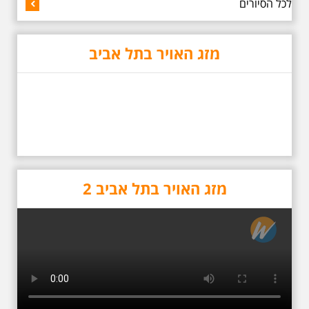
5.6.2026 שישי בשעה
לכל הסיורים
10:00 בבוקר במלאת 13
שנים לפטירתו של אריק.
אריק איינשטיין סיור
מיוחד בעקבות חייו
מזג האויר בתל אביב
ושיריוו - עטור מצחך זהב
שחור תחנות תל אביביות
מחייו של אריק איינשטיין -
מתאים גם למשפחות -
תוצרת הארץ בשעה
10:00
סיור באחדים מתחנותיו של אריק
איינשטיין בתל-אביב. החל ממקום
ילדותו, דרך המקומות שהזכיר בשיריו.
מקום עליהם חלם והתגעגע. נתחיל
מבית הולדתו ברחוב גורדון. נשמע
מזג האויר בתל אביב 2
אחדים משיריו של אריק איינשטיין
ונסיים את הסיור ליד קברו בבית
הקברות טרומפלדור. תוצרת הארץ