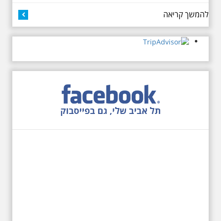
להמשך קריאה
27.6.2026 - שבת בשעה
10:00 בבוקר. שכונת אבו
כביר - הנסתר והגלוי וגם
ביקור מיוחד בכנסיה
הרוסית
לראשונה ניתנת אפשרות בסיור
המיוחד הזה של אילן שחורי לבקר
בכנסייה הרוסית אורתודוכסית
המסתורית באבו כביר, בה פעל בעבר
מטה ה ק.ג.ב. מה אתם יודעים על
שכונת אבו כביר הדרומית בתל אביב.
שכונת שהוקמה במחצית הראשונה
של המאה ה-19 והפכה בתקופת
המנדט למוקד טרור נגד יהודים.
נכבשה ב"מבצע חמץ" והפכה
לשכונת עוני יהודית.