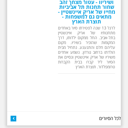
תוצרת הארץ
לרגל 13 שנה לפטירתו סיור באחדים
מתחנותיו של אריק איינשטיין
בתל-אביב. החל ממקום ילדותו, דרך
המקומות שהזכיר בשיריו. מקום
עליהם חלם והתגעגע. נתחיל מבית
הולדתו ברחוב גורדון. נשמע אחדים
משיריו של אריק איינשטיין ונסיים את
הסיור ליד קברו בבית הקברות
טרומפלדור. תוצרת הארץ
26.6.2026 - שישי בבוקר
ב 10:00 אריק איינשטיין
סיור מיוחד בעקבות חייו
ושיריו - עטור מצחך זהב
לכל הסיורים
שחור תחנות תל אביביות
מחייו של אריק איינשטיין -