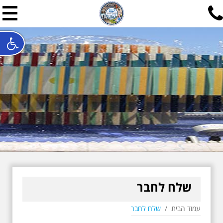
תל אביב שלי
תיור ישראלי בעריכת אילן ש
האתר המרכזי להיסטוריה של תל אביב ותולדות ארץ ישראל - מחק
חייגו עכשיו:
052-7747748
שלחו פנייה:
ilan@mytelaviv.co.il
עברית
English
צור קשר
שלח לחבר
עמוד הבית
/
שלח לחבר