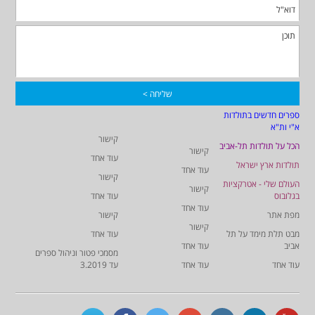
ספרים חדשים בתולדות
א"י ות"א
קישור
הכל על תולדות תל-אביב
קישור
עוד אחד
תולדות ארץ ישראל
עוד אחד
קישור
העולם שלי - אטרקציות
קישור
בגלובוס
עוד אחד
עוד אחד
מפת אתר
קישור
קישור
מבט תלת מימד על תל
עוד אחד
אביב
עוד אחד
מסמכי פטור וניהול ספרים
עוד אחד
עוד אחד
עד 3.2019