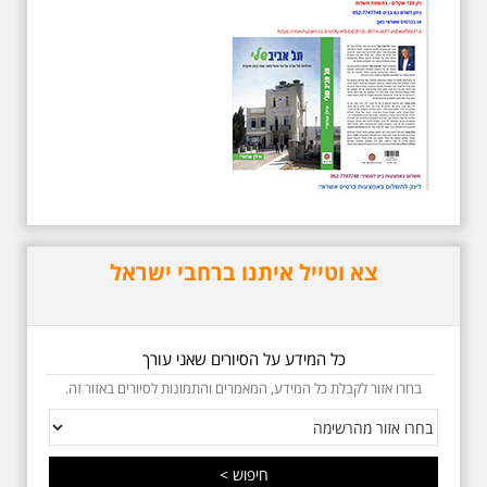
תחנות תל אביביות מחייו
של אריק איינשטיין -
מתאים גם למשפחות -
תוצרת הארץ
סיור מיוחד לזכרו של אריק איינשטיין,
בעקבות שתיים עשרה שנים
לפטירתו. סיור באחדים מתחנותיו של
אריק איינשטיין בתל-אביב. החל
ממקום ילדותו, דרך המקומות שהזכיר
בשיריו. מקום עליהם חלם והתגעגע.
נתחיל מבית הולדתו ברחוב גורדון.
נשמע אחדים משיריו של אריק
איינשטיין ונסיים את הסיור ליד קברו
בבית הקברות טרומפלדור. תוצרת
צא וטייל איתנו ברחבי ישראל
הארץ
כל המידע על הסיורים שאני עורך
בחרו אזור לקבלת כל המידע, המאמרים והתמונות לסיורים באזור זה.
5.6.2026 שישי בבוקר
ב-10:00 אריק איינשטיין