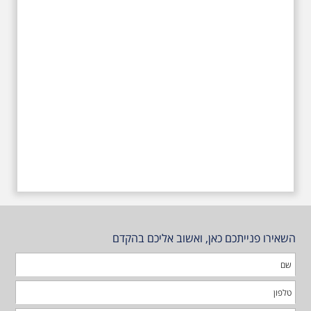
טרומפלדור
השאירו פנייתכם כאן, ואשוב אליכם בהקדם