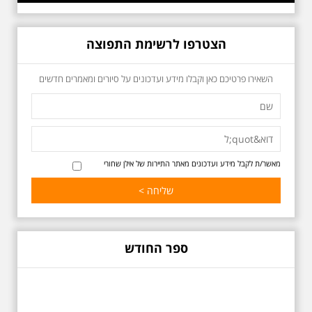
הצטרפו לרשימת התפוצה
כשביאליק פוגש את
השאירו פרטיכם כאן וקבלו מידע ועדכונים על סיורים ומאמרים חדשים
אידלסון שבת 25.4.2026
בשעה 16:00
סיור מיוחד ומרגש ברחובות ביאליק
ואידלסון והסביבה, המבליט את
הפיכתה של תל אביב לבירת התרבות
של ארץ ישראל. זאת בעיקר סביב
החלטתו של חיים נחמן ביאליק
מאשר/ת לקבל מידע ועדכונים מאתר התיירות של אילן שחורי
להתיישב בתל אביב והמהלכים
העירוניים שהושפעו מכך. הסיור יהיה
בדגש התרבותיות התל אביבית של
שנות העשרים והשלושים. הבנייה
האקלקטית והסגנון הבינלאומי שאפיין
את רחובות ביאליק ואידלסון כשכל
החברה הגבוהה התל אביבית
ספר החודש
והארצישראלית ביקשה לגור בסמיכות
למשורר הלאומי. נדבר על המבנים,
בית ביאליק, בית ראובן, מלון סקורה,
בית קרוסל, קפה נגה המשפחות
שגרו ברחובות אלו ועוד הפתעות.