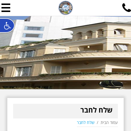
תל אביב שלי
תיור ישראלי בעריכת אילן ש
האתר המרכזי להיסטוריה של תל אביב ותולדות ארץ ישראל - מחק
חייגו עכשיו:
052-7747748
שלחו פנייה:
ilan@mytelaviv.co.il
עברית
English
צור קשר
שלח לחבר
עמוד הבית
/
שלח לחבר