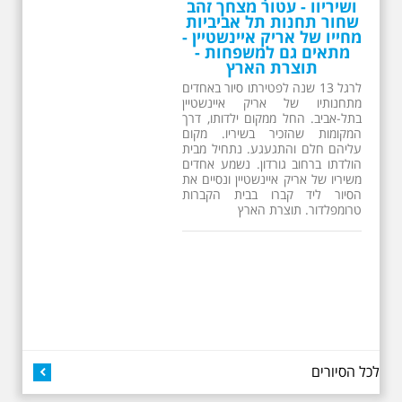
ושיריוו - עטור מצחך זהב
שחור תחנות תל אביביות
מחייו של אריק איינשטיין -
מתאים גם למשפחות -
תוצרת הארץ
לרגל 13 שנה לפטירתו סיור באחדים
מתחנותיו של אריק איינשטיין
בתל-אביב. החל ממקום ילדותו, דרך
המקומות שהזכיר בשיריו. מקום
עליהם חלם והתגעגע. נתחיל מבית
הולדתו ברחוב גורדון. נשמע אחדים
משיריו של אריק איינשטיין ונסיים את
הסיור ליד קברו בבית הקברות
טרומפלדור. תוצרת הארץ
26.6.2026 - שישי בבוקר
לכל הסיורים
ב 10:00 אריק איינשטיין
סיור מיוחד בעקבות חייו