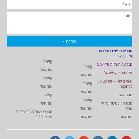
ספרים חדשים בתולדות
א"י ות"א
קישור
הכל על תולדות תל-אביב
קישור
עוד אחד
תולדות ארץ ישראל
עוד אחד
קישור
העולם שלי - אטרקציות
קישור
בגלובוס
עוד אחד
עוד אחד
מפת אתר
קישור
קישור
מבט תלת מימד על תל
עוד אחד
אביב
עוד אחד
מסמכי פטור וניהול ספרים
עוד אחד
עוד אחד
עד 3.2019