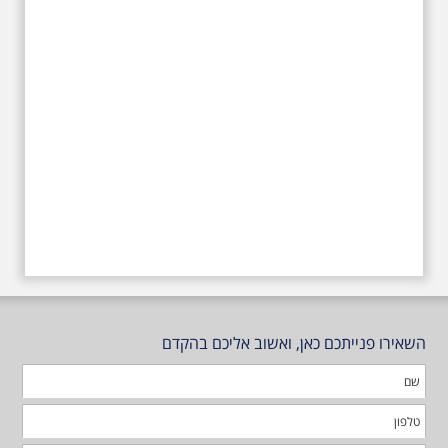
טרומפלדור
השאירו פנייתכם כאן, ואשוב אליכם בהקדם