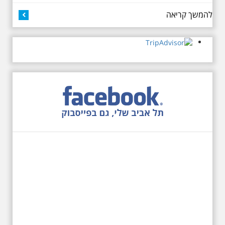
כיכר דיזנגוף. מחיר הסיור 150
להמשך קריאה
שקלים למשתתף
27.6.2026 - שבת בשעה
10:00 בבוקר. שכונת אבו
כביר - הנסתר והגלוי וגם
ביקור מיוחד בכנסיה
הרוסית
לראשונה ניתנת אפשרות בסיור
המיוחד הזה של אילן שחורי לבקר
בכנסייה הרוסית אורתודוכסית
המסתורית באבו כביר, בה פעל בעבר
מטה ה ק.ג.ב. מה אתם יודעים על
שכונת אבו כביר הדרומית בתל אביב.
שכונת שהוקמה במחצית הראשונה
של המאה ה-19 והפכה בתקופת
המנדט למוקד טרור נגד יהודים.