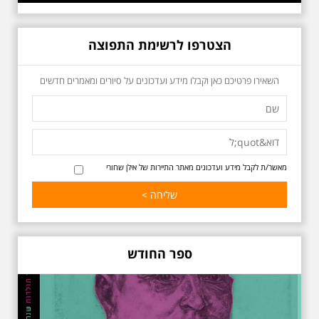
הצטרפו לרשימת התפוצה
כשביאליק פוגש את
השאירו פרטיכם כאן וקבלו מידע ועדכונים על סיורים ומאמרים חדשים
אידלסון שבת 25.4.2026
בשעה 16:00
סיור מיוחד ומרגש ברחובות ביאליק
ואידלסון והסביבה, המבליט את
הפיכתה של תל אביב לבירת התרבות
של ארץ ישראל. זאת בעיקר סביב
החלטתו של חיים נחמן ביאליק
מאשר/ת לקבל מידע ועדכונים מאתר התיירות של אילן שחורי
להתיישב בתל אביב והמהלכים
העירוניים שהושפעו מכך. הסיור יהיה
בדגש התרבותיות התל אביבית של
שנות העשרים והשלושים. הבנייה
האקלקטית והסגנון הבינלאומי שאפיין
את רחובות ביאליק ואידלסון כשכל
החברה הגבוהה התל אביבית
ספר החודש
והארצישראלית ביקשה לגור בסמיכות
למשורר הלאומי. נדבר על המבנים,
בית ביאליק, בית ראובן, מלון סקורה,
בית קרוסל, קפה נגה המשפחות
שגרו ברחובות אלו ועוד הפתעות.