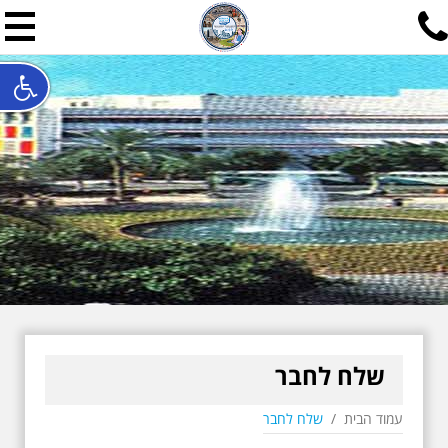
תל אביב שלי
תיור ישראלי בעריכת אילן ש
האתר המרכזי להיסטוריה של תל אביב ותולדות ארץ ישראל - מחק
חייגו עכשיו:
052-7747748
שלחו פנייה:
ilan@mytelaviv.co.il
עברית
English
צור קשר
שלח לחבר
עמוד הבית
/
שלח לחבר