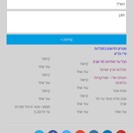
ספרים חדשים בתולדות
א"י ות"א
קישור
הכל על תולדות תל-אביב
קישור
עוד אחד
תולדות ארץ ישראל
עוד אחד
קישור
העולם שלי - אטרקציות
קישור
בגלובוס
עוד אחד
עוד אחד
מפת אתר
קישור
קישור
מבט תלת מימד על תל
עוד אחד
אביב
עוד אחד
מסמכי פטור וניהול ספרים
עוד אחד
עוד אחד
עד 3.2019