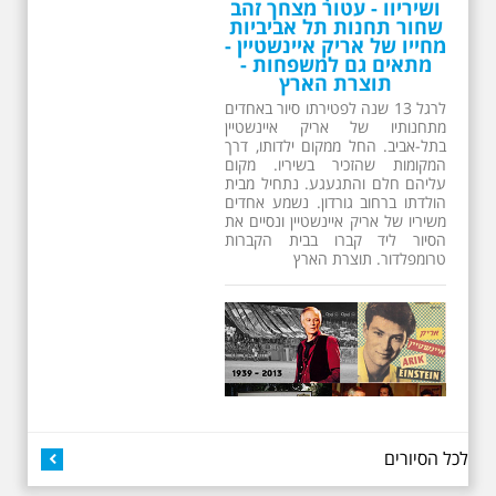
ושיריוו - עטור מצחך זהב
שחור תחנות תל אביביות
מחייו של אריק איינשטיין -
מתאים גם למשפחות -
תוצרת הארץ
לרגל 13 שנה לפטירתו סיור באחדים
מתחנותיו של אריק איינשטיין
בתל-אביב. החל ממקום ילדותו, דרך
המקומות שהזכיר בשיריו. מקום
עליהם חלם והתגעגע. נתחיל מבית
הולדתו ברחוב גורדון. נשמע אחדים
משיריו של אריק איינשטיין ונסיים את
הסיור ליד קברו בבית הקברות
טרומפלדור. תוצרת הארץ
26.6.2026 - שישי בבוקר
לכל הסיורים
ב 10:00 אריק איינשטיין
סיור מיוחד בעקבות חייו