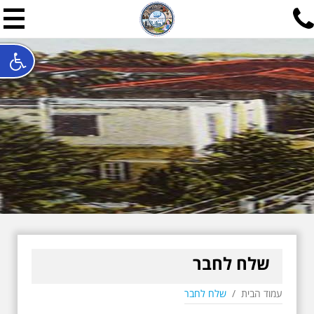
תל אביב שלי
תיור ישראלי בעריכת אילן ש
האתר המרכזי להיסטוריה של תל אביב ותולדות ארץ ישראל - מחק
חייגו עכשיו:
052-7747748
שלחו פנייה:
ilan@mytelaviv.co.il
עברית
English
צור קשר
שלח לחבר
עמוד הבית
/
שלח לחבר