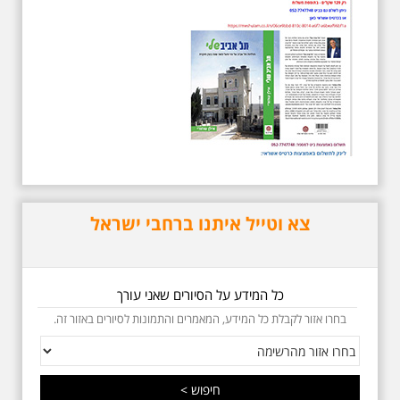
תחנות תל אביביות מחייו
של אריק איינשטיין -
מתאים גם למשפחות -
תוצרת הארץ
סיור מיוחד לזכרו של אריק איינשטיין,
בעקבות שתיים עשרה שנים
לפטירתו. סיור באחדים מתחנותיו של
אריק איינשטיין בתל-אביב. החל
ממקום ילדותו, דרך המקומות שהזכיר
בשיריו. מקום עליהם חלם והתגעגע.
נתחיל מבית הולדתו ברחוב גורדון.
נשמע אחדים משיריו של אריק
איינשטיין ונסיים את הסיור ליד קברו
בבית הקברות טרומפלדור. תוצרת
צא וטייל איתנו ברחבי ישראל
הארץ
כל המידע על הסיורים שאני עורך
בחרו אזור לקבלת כל המידע, המאמרים והתמונות לסיורים באזור זה.
5.6.2026 שישי בבוקר
ב-10:00 אריק איינשטיין