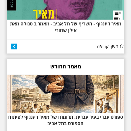
מאיר דיזנגוף - השריף של תל אביב - מאמר ב סגולה מאת
אילן שחורי
באוהאוס בלילה
25.6.2025 ליל חמישי
בשעה 19:30 –לכבוד
"הלילה לבן" - "באוהאוס
להמשך קריאה
בלילה" -בעקבות
האדריכלים הגדולים של
תל אביב וההתפתחות של
הסגנון הבינלאומי בתל
מאמר החודש
אביב
בואו ונהנה יחד ב"לילה הלבן" התל
אביב ב , לסיור מיוחד מרשים, סיור
באוהאוס לילי, בעקבות 104 שנה
לסגנון הבינלאומי בתל אביב. סיפור
מעונות עובדים, גינת רות, כיכר
דזיזנגוף וגם על חייה של ג'ניה
אוורבוך, מלכת העיר הלבנה ומי
שזכתה בפרס ראשון ב 1934 לתכנון
ספורט עברי בעיר עברית. תרומתו של מאיר דיזנגוף לפיתוח
כיכר דיזנגוף. מחיר הסיור 150
שקלים למשתתף
הספורט בתל אביב