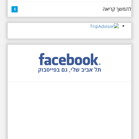
להמשך קריאה
27.6.2026 - שבת בשעה
10:00 בבוקר. שכונת אבו
כביר - הנסתר והגלוי וגם
ביקור מיוחד בכנסיה
הרוסית
לראשונה ניתנת אפשרות בסיור
המיוחד הזה של אילן שחורי לבקר
בכנסייה הרוסית אורתודוכסית
המסתורית באבו כביר, בה פעל בעבר
מטה ה ק.ג.ב. מה אתם יודעים על
שכונת אבו כביר הדרומית בתל אביב.
שכונת שהוקמה במחצית הראשונה
של המאה ה-19 והפכה בתקופת
המנדט למוקד טרור נגד יהודים.
נכבשה ב"מבצע חמץ" והפכה
לשכונת עוני יהודית.