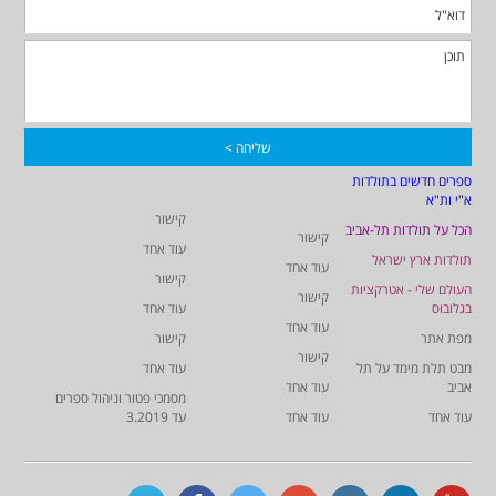
ספרים חדשים בתולדות
א"י ות"א
קישור
הכל על תולדות תל-אביב
קישור
עוד אחד
תולדות ארץ ישראל
עוד אחד
קישור
העולם שלי - אטרקציות
קישור
בגלובוס
עוד אחד
עוד אחד
מפת אתר
קישור
קישור
מבט תלת מימד על תל
עוד אחד
אביב
עוד אחד
מסמכי פטור וניהול ספרים
עוד אחד
עוד אחד
עד 3.2019