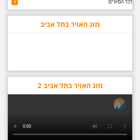
5.6.2026 שישי בשעה
לכל הסיורים
10:00 בבוקר במלאת 13
שנים לפטירתו של אריק.
אריק איינשטיין סיור
מיוחד בעקבות חייו
מזג האויר בתל אביב
ושיריוו - עטור מצחך זהב
שחור תחנות תל אביביות
מחייו של אריק איינשטיין -
מתאים גם למשפחות -
תוצרת הארץ בשעה
10:00
סיור באחדים מתחנותיו של אריק
איינשטיין בתל-אביב. החל ממקום
ילדותו, דרך המקומות שהזכיר בשיריו.
מקום עליהם חלם והתגעגע. נתחיל
מבית הולדתו ברחוב גורדון. נשמע
מזג האויר בתל אביב 2
אחדים משיריו של אריק איינשטיין
ונסיים את הסיור ליד קברו בבית
הקברות טרומפלדור. תוצרת הארץ