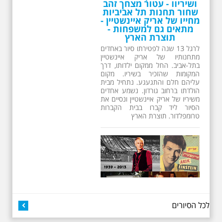
תוצרת הארץ
לרגל 13 שנה לפטירתו סיור באחדים
מתחנותיו של אריק איינשטיין
בתל-אביב. החל ממקום ילדותו, דרך
המקומות שהזכיר בשיריו. מקום
עליהם חלם והתגעגע. נתחיל מבית
הולדתו ברחוב גורדון. נשמע אחדים
משיריו של אריק איינשטיין ונסיים את
הסיור ליד קברו בבית הקברות
טרומפלדור. תוצרת הארץ
26.6.2026 - שישי בבוקר
ב 10:00 אריק איינשטיין
סיור מיוחד בעקבות חייו
ושיריו - עטור מצחך זהב
לכל הסיורים
שחור תחנות תל אביביות
מחייו של אריק איינשטיין -