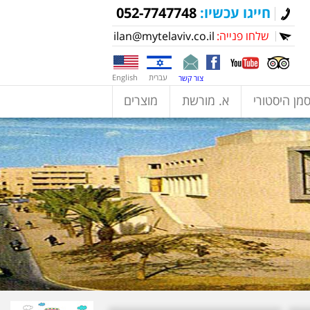
חייגו עכשיו:
052-7747748
שלחו פנייה:
ilan@mytelaviv.co.il
עברית
English
צור קשר
מן היסטורי
א. מורשת
מוצרים