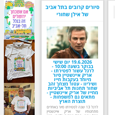
סיורים קרובים בתל אביב
של אילן שחורי
19.6.2026 יום שישי
בבוקר בשעה 10:00 -
לרגל עשור לפטירתו -
אריק איינשטיין סיור
מיוחד בעקבות חייו
ושיריוו - עטור מצחך זהב
שחור תחנות תל אביביות
מחייו של אריק איינשטיין -
מתאים גם למשפחות -
תוצרת הארץ
לרגל 13 שנה לפטירתו סיור באחדים
מתחנותיו של אריק איינשטיין