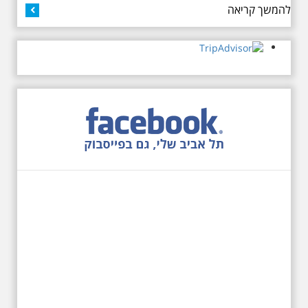
להמשך קריאה
שקלים למשתתף
27.6.2026 - שבת בשעה
10:00 בבוקר. שכונת אבו
כביר - הנסתר והגלוי וגם
ביקור מיוחד בכנסיה
הרוסית
לראשונה ניתנת אפשרות בסיור
המיוחד הזה של אילן שחורי לבקר
בכנסייה הרוסית אורתודוכסית
המסתורית באבו כביר, בה פעל בעבר
מטה ה ק.ג.ב. מה אתם יודעים על
שכונת אבו כביר הדרומית בתל אביב.
שכונת שהוקמה במחצית הראשונה
של המאה ה-19 והפכה בתקופת
המנדט למוקד טרור נגד יהודים.
נכבשה ב"מבצע חמץ" והפכה