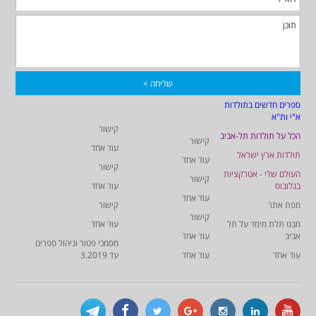
ספרים חדשים בתולדות
א"י ות"א
קישור
הכל על תולדות תל-אביב
קישור
עוד אחד
תולדות ארץ ישראל
עוד אחד
קישור
העולם שלי - אטרקציות
קישור
בגלובוס
עוד אחד
עוד אחד
מפת אתר
קישור
קישור
מבט תלת מימד על תל
עוד אחד
אביב
עוד אחד
מסמכי פטור וניהול ספרים
עוד אחד
עוד אחד
עד 3.2019