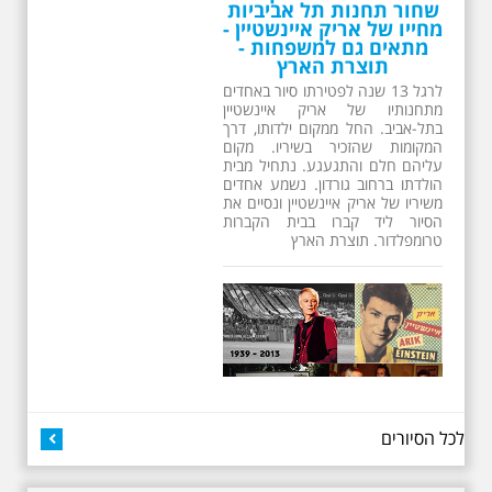
שחור תחנות תל אביביות
מחייו של אריק איינשטיין -
מתאים גם למשפחות -
תוצרת הארץ
לרגל 13 שנה לפטירתו סיור באחדים
מתחנותיו של אריק איינשטיין
בתל-אביב. החל ממקום ילדותו, דרך
המקומות שהזכיר בשיריו. מקום
עליהם חלם והתגעגע. נתחיל מבית
הולדתו ברחוב גורדון. נשמע אחדים
משיריו של אריק איינשטיין ונסיים את
הסיור ליד קברו בבית הקברות
טרומפלדור. תוצרת הארץ
26.6.2026 - שישי בבוקר
לכל הסיורים
ב 10:00 אריק איינשטיין
סיור מיוחד בעקבות חייו
ושיריו - עטור מצחך זהב