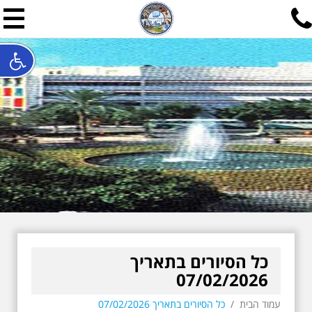
תל אביב שלי
תיור ישראלי בעריכת אילן ש
האתר המרכזי להיסטוריה של תל אביב ותולדות ארץ ישראל - מחק
חייגו עכשיו:
052-7747748
שלחו פנייה:
ilan@mytelaviv.co.il
עברית
English
צור קשר
כל הסיורים בתאריך
07/02/2026
עמוד הבית
/
כל הסיורים בתאריך 07/02/2026