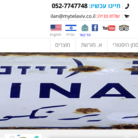
חייגו עכשיו:
052-7747748
שלחו פנייה:
ilan@mytelaviv.co.il
עברית
English
צור קשר
מן היסטורי
א. מורשת
מוצרים