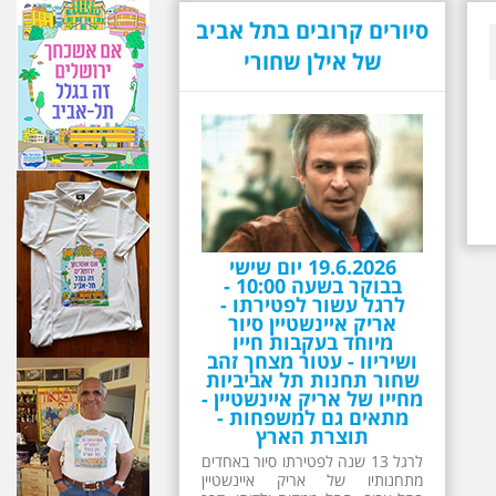
סיורים קרובים בתל אביב
של אילן שחורי
19.6.2026 יום שישי
בבוקר בשעה 10:00 -
לרגל עשור לפטירתו -
אריק איינשטיין סיור
מיוחד בעקבות חייו
ושיריוו - עטור מצחך זהב
שחור תחנות תל אביביות
מחייו של אריק איינשטיין -
מתאים גם למשפחות -
תוצרת הארץ
לרגל 13 שנה לפטירתו סיור באחדים
מתחנותיו של אריק איינשטיין