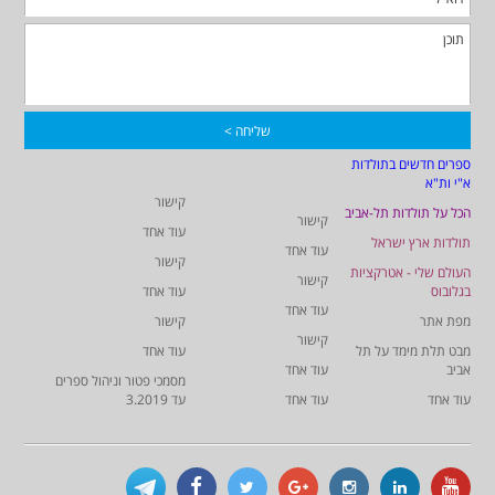
ספרים חדשים בתולדות
א"י ות"א
קישור
הכל על תולדות תל-אביב
קישור
עוד אחד
תולדות ארץ ישראל
עוד אחד
קישור
העולם שלי - אטרקציות
קישור
בגלובוס
עוד אחד
עוד אחד
מפת אתר
קישור
קישור
מבט תלת מימד על תל
עוד אחד
אביב
עוד אחד
מסמכי פטור וניהול ספרים
עוד אחד
עוד אחד
עד 3.2019