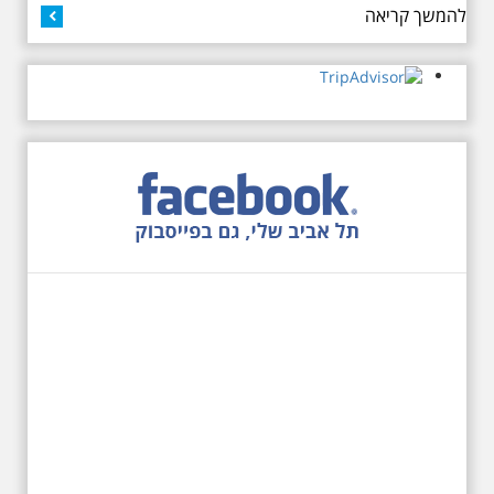
להמשך קריאה
שקלים למשתתף
27.6.2026 - שבת בשעה
10:00 בבוקר. שכונת אבו
כביר - הנסתר והגלוי וגם
ביקור מיוחד בכנסיה
הרוסית
לראשונה ניתנת אפשרות בסיור
המיוחד הזה של אילן שחורי לבקר
בכנסייה הרוסית אורתודוכסית
המסתורית באבו כביר, בה פעל בעבר
מטה ה ק.ג.ב. מה אתם יודעים על
שכונת אבו כביר הדרומית בתל אביב.
שכונת שהוקמה במחצית הראשונה
של המאה ה-19 והפכה בתקופת
המנדט למוקד טרור נגד יהודים.
נכבשה ב"מבצע חמץ" והפכה