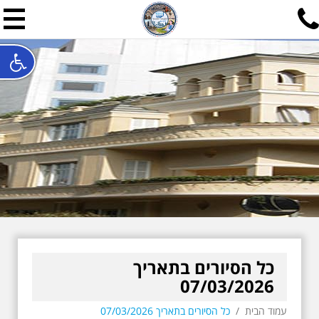
תל אביב שלי
תיור ישראלי בעריכת אילן ש
האתר המרכזי להיסטוריה של תל אביב ותולדות ארץ ישראל - מחק
חייגו עכשיו:
052-7747748
שלחו פנייה:
ilan@mytelaviv.co.il
עברית
English
צור קשר
כל הסיורים בתאריך
07/03/2026
עמוד הבית
/
כל הסיורים בתאריך 07/03/2026