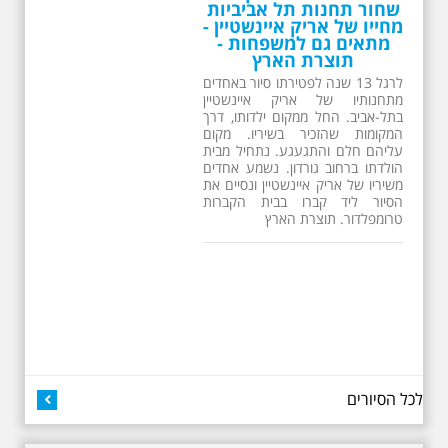
שחור תחנות תל אביביות
מחייו של אריק איינשטיין -
מתאים גם למשפחות -
תוצרת הארץ
לרגל 13 שנה לפטירתו סיור באחדים
מתחנותיו של אריק איינשטיין
בתל-אביב. החל ממקום ילדותו, דרך
המקומות שהזכיר בשיריו. מקום
עליהם חלם והתגעגע. נתחיל מבית
הולדתו ברחוב גורדון. נשמע אחדים
משיריו של אריק איינשטיין ונסיים את
הסיור ליד קברו בבית הקברות
טרומפלדור. תוצרת הארץ
26.6.2026 - שישי בבוקר
לכל הסיורים
ב 10:00 אריק איינשטיין
סיור מיוחד בעקבות חייו
ושיריו - עטור מצחך זהב