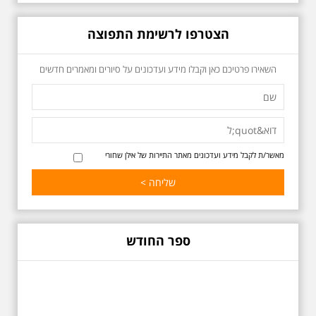
הצטרפו לרשימת התפוצה
כשביאליק פוגש את
השאירו פרטיכם כאן וקבלו מידע ועדכונים על סיורים ומאמרים חדשים
אידלסון שבת 25.4.2026
בשעה 16:00
סיור מיוחד ומרגש ברחובות ביאליק
ואידלסון והסביבה, המבליט את
הפיכתה של תל אביב לבירת התרבות
של ארץ ישראל. זאת בעיקר סביב
החלטתו של חיים נחמן ביאליק
מאשר/ת לקבל מידע ועדכונים מאתר התיירות של אילן שחורי
להתיישב בתל אביב והמהלכים
העירוניים שהושפעו מכך. הסיור יהיה
בדגש התרבותיות התל אביבית של
שנות העשרים והשלושים. הבנייה
האקלקטית והסגנון הבינלאומי שאפיין
את רחובות ביאליק ואידלסון כשכל
החברה הגבוהה התל אביבית
ספר החודש
והארצישראלית ביקשה לגור בסמיכות
למשורר הלאומי. נדבר על המבנים,
בית ביאליק, בית ראובן, מלון סקורה,
בית קרוסל, קפה נגה המשפחות
שגרו ברחובות אלו ועוד הפתעות.