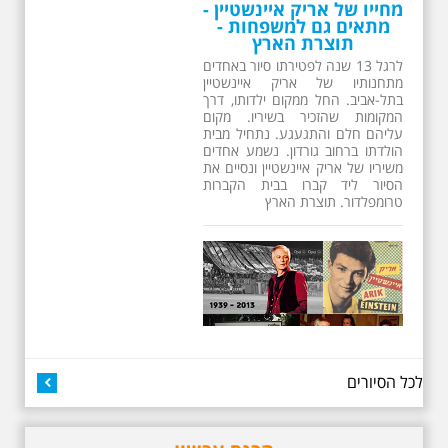
מחייו של אריק איינשטיין -
מתאים גם למשפחות -
תוצרת הארץ
לרגל 13 שנה לפטירתו סיור באחדים
מתחנותיו של אריק איינשטיין
בתל-אביב. החל ממקום ילדותו, דרך
המקומות שהזכיר בשיריו. מקום
עליהם חלם והתגעגע. נתחיל מבית
הולדתו ברחוב גורדון. נשמע אחדים
משיריו של אריק איינשטיין ונסיים את
הסיור ליד קברו בבית הקברות
טרומפלדור. תוצרת הארץ
26.6.2026 - שישי בבוקר
לכל הסיורים
ב 10:00 אריק איינשטיין
סיור מיוחד בעקבות חייו
ושיריו - עטור מצחך זהב
שחור תחנות תל אביביות