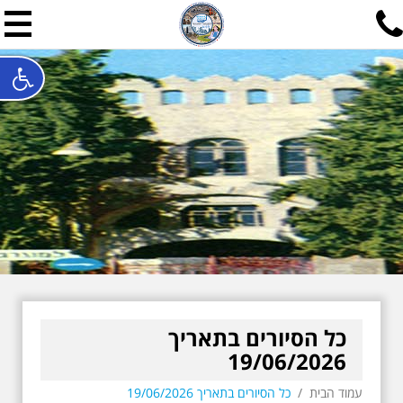
תל אביב שלי
תיור ישראלי בעריכת אילן ש
האתר המרכזי להיסטוריה של תל אביב ותולדות ארץ ישראל - מחק
חייגו עכשיו:
052-7747748
שלחו פנייה:
ilan@mytelaviv.co.il
עברית
English
צור קשר
כל הסיורים בתאריך
19/06/2026
עמוד הבית
/
כל הסיורים בתאריך 19/06/2026