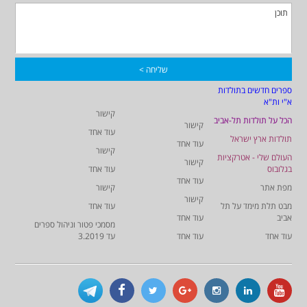
ספרים חדשים בתולדות
א"י ות"א
קישור
הכל על תולדות תל-אביב
קישור
עוד אחד
תולדות ארץ ישראל
עוד אחד
קישור
העולם שלי - אטרקציות
קישור
בגלובוס
עוד אחד
עוד אחד
מפת אתר
קישור
קישור
מבט תלת מימד על תל
עוד אחד
אביב
עוד אחד
מסמכי פטור וניהול ספרים
עוד אחד
עוד אחד
עד 3.2019