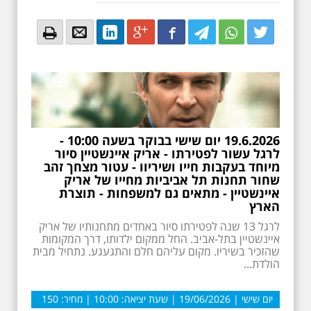
Email
Email
LinkedIn
Google+
Facebook
Twitter
Twitter
Twitter
19.6.2026 יום שישי בבוקר בשעה 10:00 -
לרגל עשור לפטירתו - אריק איינשטיין סיור
מיוחד בעקבות חייו ושיריוו - עטור מצחך זהב
שחור תחנות תל אביביות מחייו של אריק
איינשטיין - מתאים גם למשפחות - תוצרת
הארץ
לרגל 13 שנה לפטירתו סיור באחדים מתחנותיו של אריק
איינשטיין בתל-אביב. החל ממקום ילדותו, דרך המקומות
שהזכיר בשיריו. מקום עליהם חלם והתגעגע. נתחיל מבית
הולדת...
יום שישי | 19/06/2026 | שעת יציאה: 10:00 | מחיר: 150