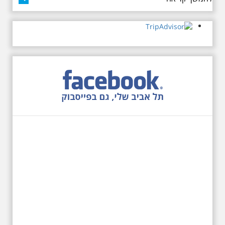
27.6.2026 - שבת בשעה
10:00 בבוקר. שכונת אבו
כביר - הנסתר והגלוי וגם
ביקור מיוחד בכנסיה
הרוסית
לראשונה ניתנת אפשרות בסיור
המיוחד הזה של אילן שחורי לבקר
בכנסייה הרוסית אורתודוכסית
המסתורית באבו כביר, בה פעל בעבר
מטה ה ק.ג.ב. מה אתם יודעים על
שכונת אבו כביר הדרומית בתל אביב.
שכונת שהוקמה במחצית הראשונה
של המאה ה-19 והפכה בתקופת
המנדט למוקד טרור נגד יהודים.
נכבשה ב"מבצע חמץ" והפכה
לשכונת עוני יהודית.