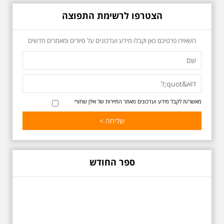
הצטרפו לרשימת התפוצה
כשביאליק פוגש את
השאירו פרטיכם כאן וקבלו מידע ועדכונים על סיורים ומאמרים חדשים
אידלסון שבת 25.4.2026
בשעה 16:00
סיור מיוחד ומרגש ברחובות ביאליק
ואידלסון והסביבה, המבליט את
הפיכתה של תל אביב לבירת התרבות
של ארץ ישראל. זאת בעיקר סביב
החלטתו של חיים נחמן ביאליק
מאשר/ת לקבל מידע ועדכונים מאתר התיירות של אילן שחורי
להתיישב בתל אביב והמהלכים
העירוניים שהושפעו מכך. הסיור יהיה
בדגש התרבותיות התל אביבית של
שנות העשרים והשלושים. הבנייה
האקלקטית והסגנון הבינלאומי שאפיין
את רחובות ביאליק ואידלסון כשכל
החברה הגבוהה התל אביבית
ספר החודש
והארצישראלית ביקשה לגור בסמיכות
למשורר הלאומי. נדבר על המבנים,
בית ביאליק, בית ראובן, מלון סקורה,
בית קרוסל, קפה נגה המשפחות
שגרו ברחובות אלו ועוד הפתעות.