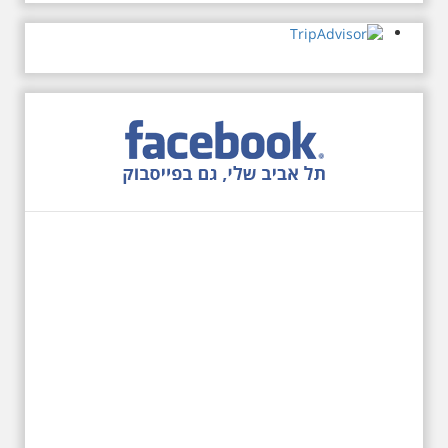
27.6.2026 - שבת בשעה
10:00 בבוקר. שכונת אבו
כביר - הנסתר והגלוי וגם
ביקור מיוחד בכנסיה
הרוסית
לראשונה ניתנת אפשרות בסיור
המיוחד הזה של אילן שחורי לבקר
בכנסייה הרוסית אורתודוכסית
המסתורית באבו כביר, בה פעל בעבר
מטה ה ק.ג.ב. מה אתם יודעים על
שכונת אבו כביר הדרומית בתל אביב.
שכונת שהוקמה במחצית הראשונה
של המאה ה-19 והפכה בתקופת
המנדט למוקד טרור נגד יהודים.
נכבשה ב"מבצע חמץ" והפכה
לשכונת עוני יהודית.