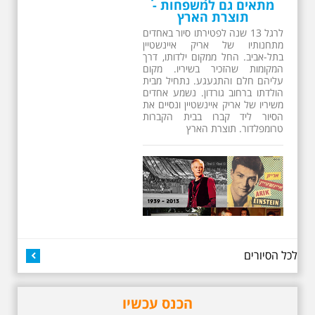
מתאים גם למשפחות -
תוצרת הארץ
לרגל 13 שנה לפטירתו סיור באחדים
מתחנותיו של אריק איינשטיין
בתל-אביב. החל ממקום ילדותו, דרך
המקומות שהזכיר בשיריו. מקום
עליהם חלם והתגעגע. נתחיל מבית
הולדתו ברחוב גורדון. נשמע אחדים
משיריו של אריק איינשטיין ונסיים את
הסיור ליד קברו בבית הקברות
טרומפלדור. תוצרת הארץ
26.6.2026 - שישי בבוקר
לכל הסיורים
ב 10:00 אריק איינשטיין
סיור מיוחד בעקבות חייו
ושיריו - עטור מצחך זהב
שחור תחנות תל אביביות
הכנס עכשיו
מחייו של אריק איינשטיין -