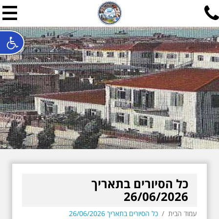
תל אביב שלי
תיור ישראלי בעריכת אילן ש
האתר המרכזי להיסטוריה של תל אביב ותולדות ארץ ישראל - מחק
חייגו עכשיו:
052-7747748
שלחו פנייה:
ilan@mytelaviv.co.il
עברית
English
צור קשר
כל הסיורים בתאריך
26/06/2026
עמוד הבית
/
כל הסיורים בתאריך 26/06/2026