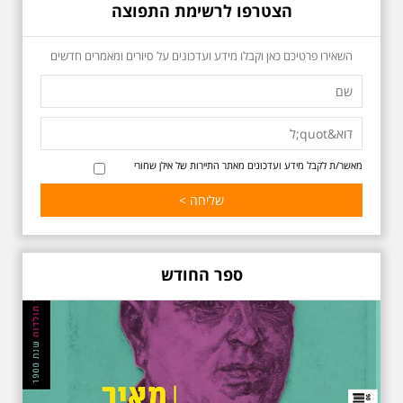
הצטרפו לרשימת התפוצה
כשביאליק פוגש את
השאירו פרטיכם כאן וקבלו מידע ועדכונים על סיורים ומאמרים חדשים
אידלסון שבת 25.4.2026
בשעה 16:00
סיור מיוחד ומרגש ברחובות ביאליק
ואידלסון והסביבה, המבליט את
הפיכתה של תל אביב לבירת התרבות
של ארץ ישראל. זאת בעיקר סביב
החלטתו של חיים נחמן ביאליק
מאשר/ת לקבל מידע ועדכונים מאתר התיירות של אילן שחורי
להתיישב בתל אביב והמהלכים
העירוניים שהושפעו מכך. הסיור יהיה
בדגש התרבותיות התל אביבית של
שנות העשרים והשלושים. הבנייה
האקלקטית והסגנון הבינלאומי שאפיין
את רחובות ביאליק ואידלסון כשכל
החברה הגבוהה התל אביבית
ספר החודש
והארצישראלית ביקשה לגור בסמיכות
למשורר הלאומי. נדבר על המבנים,
בית ביאליק, בית ראובן, מלון סקורה,
בית קרוסל, קפה נגה המשפחות
שגרו ברחובות אלו ועוד הפתעות.