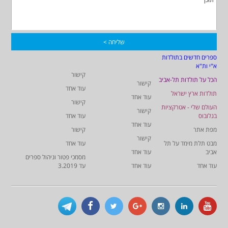
ספרים חדשים בתולדות
א"י ות"א
קישור
הכל על תולדות תל-אביב
קישור
עוד אחד
תולדות ארץ ישראל
עוד אחד
קישור
העולם שלי - אטרקציות
קישור
בגלובוס
עוד אחד
עוד אחד
מפת אתר
קישור
קישור
מבט תלת מימד על תל
עוד אחד
אביב
עוד אחד
מסמכי פטור וניהול ספרים
עוד אחד
עוד אחד
עד 3.2019