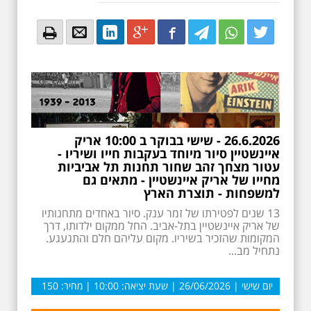
Email
Email
LinkedIn
Google+
Facebook
Twitter
Twitter
Twitter
26.6.2026 - שישי בבוקר ב 10:00 אריק
איינשטיין סיור מיוחד בעקבות חייו ושיריו -
עטור מצחך זהב שחור תחנות תל אביביות
מחייו של אריק איינשטיין - מתאים גם
למשפחות - תוצרת הארץ
13 שנים לפטירתו של זמר ענק. סיור באחדים מתחנותיו
של אריק איינשטיין בתל-אביב. החל ממקום ילדותו, דרך
המקומות שהזכיר בשיריו. מקום עליהם חלם והתגעגע.
נתחיל מב...
יום שישי | 26/06/2026 | שעת יציאה: 10:00 | מחיר: 150
ש”ח למשתתף