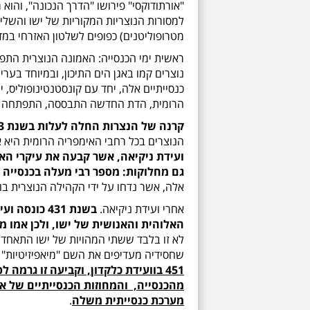
"אורתודוקסי" פירושו "הדרך הנכונה", והוא
מטרופוליטנים) כפופים לשלטון האזרחי במדי
ראשית ימי הכנסייה: האמונה הנוצרית התפש
נוצרים קמו באגן הים התיכון, ובמיוחד בערי
כנסייתיים אלה, יחד עם קונסטנטינופוליס,
הרומית, הדת החדשה התבססה, התפתחה וי
קרנה של הנצרות החלה לעלות בשנת 313, עת פרסם הקיסר קונסטנטינוס את צו מילאנו
הנוצרים בכל רחבי האימפריה הרומית היא 
ועידת ניקיאה, אשר קבעה את עיקרי הא
גם מחלוקות: מספר רבי מעלה בכנסייה 
אלה, אשר נדחו על ידי הקהילה הנוצרית בווע
אחרי ועידת ניקיאה.
בשנת 431 כו
האלוהית והאנושית של ישו, ולכן אמו מ
לא זו בלבד ששתי המהויות של ישו התאחדו ב
שחסידיה מעדיפים את השם "מיאפיזיטיות" (מ
451 בוועידת כלקדון, וקביעה זו גרמ
מהכנסייה,
והמחוזות הכנסייתיים של אל
מערכת כנסייתית משלה
.