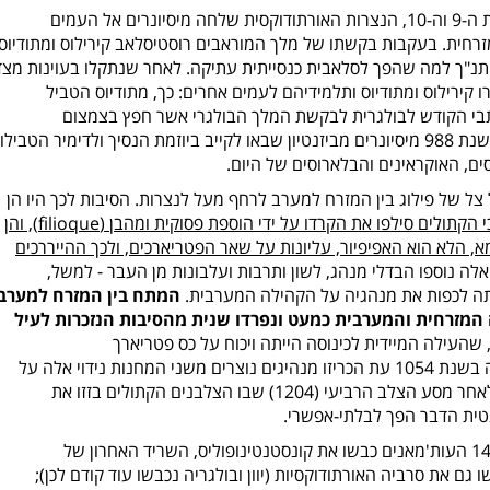
התנצרות העמים הסלאביים: במהלך המאות ה-9 וה-10, הנצרות האורתודוקסית שלחה מיסיונרים אל העמים
רחית. בעקבות בקשתו של מלך המוראבים רוסטיסלאב קירילוס ומתודיוס
תנ"ך למה שהפך לסלאבית כנסייתית עתיקה. לאחר שנתקלו בעוינות מצד
 קירילוס ומתודיוס ותלמידיהם לעמים אחרים: כך, מתודיוס הטביל
תבי הקודש לבולגרית לבקשת המלך הבולגרי אשר חפץ בצמצום
ההשפעה היוונית בממלכתו. מאוחר יותר, בשנת 988 מיסיונרים מביזנטיון שבאו לקייב ביוזמת הנסיך ולדימיר הטבילו
ם, האוקראינים והבלארוסים של היום.
 של פילוג בין המזרח למערב לרחף מעל לנצרות. הסיבות לכך היו הן
י הקתולים סילפו את הקרדו על ידי הוספת פסוקית ומהבן (
filioque
), והן
מא, הלא הוא האפיפיור, עליונות על שאר הפטריארכים, ולכך ההייררכים
 אלה נוספו הבדלי מנהג, לשון ותרבות ועלבונות מן העבר - למשל,
סתה לכפות את מנהגיה על הקהילה המערבית.
המתח בין המזרח למערב
87, כאשר הקהילה המזרחית והמערבית כמעט ונפרדו שנית מהסיבות הנזכרות לעיל
 שהעילה המיידית לכינוסה הייתה ויכוח על כס פטריארך
קונסטנטינופוליס. ציון דרך נוסף בפילוג קרה בשנת 1054 עת הכריזו מנהיגים נוצרים משני המחנות נידוי אלה על
אלה. ניסיונות לאחות את הקרע לא צלחו, ולאחר מסע הצלב הרביעי (1204) שבו הצלבנים הקתולים בזזו את
נטית הדבר הפך לבלתי-אפשרי.
תקופת הרנסאנס והעת החדשה. בשנת 1453 העות'מאנים כבשו את קונסטנטינופוליס, השריד האחרון של
 גם את סרביה האורתודוקסיות (יוון ובולגריה נכבשו עוד קודם לכן);