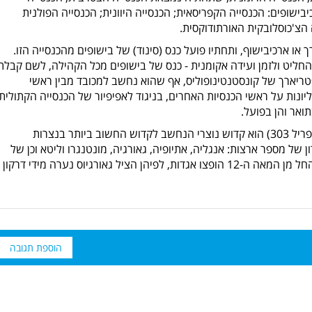
בישופים: הכנסייה הקפריסאית; הכנסייה היוונית; הכנסייה הפולנית
 הצ'כוסלובקית האורתודוקסית.
או ארכיבישוף, ותחתיו פועל כנס (סינוד) של בישופים מהכנסייה הזו.
החליט ולזמן ועידה אקומנית - כנס של בישופים מכל הקהילה, לשם קבלת
ריארך של קונסטנטינופוליס, אף שהוא נחשב למכובד מבין ראשי
יונות על ראשי הכנסיות האחרים, בניגוד לאפיפיור של הכנסייה הקתולית,
אר והן בפועל.
(בין 275 ל-281 – 23 באפריל 303) הוא קדוש נוצרי הנחשב לקדוש החשוב ביותר בנצרות
 של מספר ארצות: אנגליה, אתיופיה, גאורגיה, מונטנגרו וליטא וכן של
מספר ערים, בהן מוסקבה, גנואה ובמברג. החל מן המאה ה-12 הופצו אגדות, לפיהן הציל גאורגיוס נערה מידי דרקון
הוספת תגובה