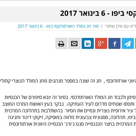
6 בינואר 2017
ת"א עם אילן שחורי
/
סיור חג נמולד האורתודוקסי ביפו - 6 בינואר 2017
Email
Email
LinkedIn
Google+
Facebook
Twitter
Twitte
Tw
 חוגג העולם היווני אורתודוכסי , חג זה שונה במספר מנהגים מחג המולד הנוצרי קתולי
בסימן ולכבוד חג המולד האורתודכסי. בסיור זה יובא סיפורם של הכנסיות
השונות שהגיעו ליפו במחצית המאה ה-19 ותפסו שטחים מדרום לעיר העתיקה. נבקר בעץ האשוח המרכז המוצב
ל עיר אירופית נוצרית ונסיים את הסיור בהשתלבות בתהלוכה המרכזית
פו. תהלוכה, ססגונית צבעונית מלווה במוסיקה, זיקוקי דינור וחגיגה
 המרכזית בחצר הכננסייה סנט ג'ורג' הכנסייה היוונית אורתודוכסית