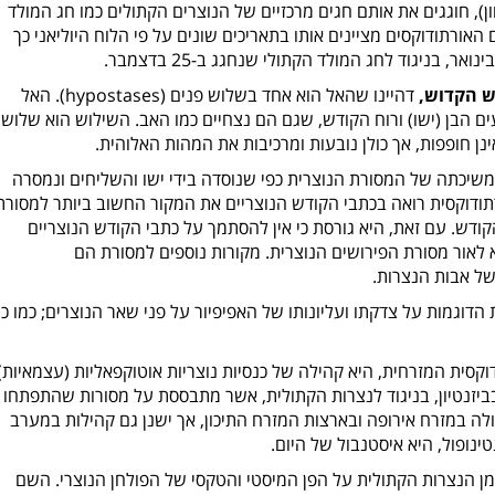
ון), חוגגים את אותם חגים מרכזיים של הנוצרים הקתולים כמו חג המולד
האורתודוקסים מציינים אותו בתאריכים שונים על פי הלוח היוליאני כך
ש הקדוש,
דהיינו שהאל הוא אחד בשלוש פנים (
hypostases
). האל
ים הבן (ישו) ורוח הקודש, שגם הם נצחיים כמו האב. השילוש הוא שלוש
נן חופפות, אך כולן נובעות ומרכיבות את המהות האלוהית.
שיכתה של המסורת הנוצרית כפי שנוסדה בידי ישו והשליחים ונמסרה
תודוקסית רואה בכתבי הקודש הנוצריים את המקור החשוב ביותר למסורת
ודש. עם זאת, היא גורסת כי אין להסתמך על כתבי הקודש הנוצריים
 לאור מסורת הפירושים הנוצרית. מקורות נוספים למסורת הם
של אבות הנצרות.
דוגמות על צדקתו ועליונותו של האפיפיור על פני שאר הנוצרים; כמו כן
וקסית המזרחית, היא קהילה של כנסיות נוצריות אוטוקפאליות (עצמאיות)
יזנטיון, בניגוד לנצרות הקתולית, אשר מתבססת על מסורות שהתפתחו
 במזרח אירופה ובארצות המזרח התיכון, אך ישנן גם קהילות במערב
ינופול, היא איסטנבול של היום.
מן הנצרות הקתולית על הפן המיסטי והטקסי של הפולחן הנוצרי. השם