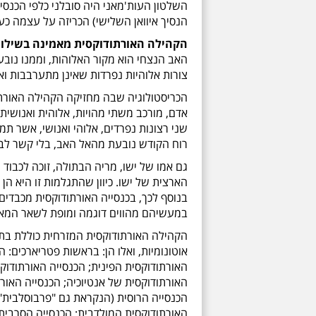
השלטון העות'מאני היה סובלני כלפי הכנסי
הנסיך איוואן השלישי) הכריזה על עצמה כע
הקהילה האורתודוקסית מאמינה בשילו
האב הנצחי הוא מקור האלוהות, וממנו נובע
צורות אלוהיות נפרדות שאינן מתערבבות ואי
הכריסטולוגיה שבה מחזיקה הקהילה האורתודו
אדם, מורכב משתי מהויות, אלוהית ואנושית.
שני רצונות נפרדים, אלוהי ואנושי, אשר תמ
רוח הקודש נובעת מהאל האב, בלי קשר לבן
גם אמו של ישו, מריה הבתולה, זוכה לכבוד
הארצית של ישו. כיוון שהתגלמות זו היא הן
בנוסף לכך, בכנסייה האורתודוקסית מכבדים
במעשיהם מהווים דוגמה ומופת לשאר המאמ
אוטונומיות, ואלו הן: בראשות פטריארכים:
האורתודוקסית הפינית; הכנסייה האורתודוק
האורתודוקסית של אנטיוכיה; הכנסייה האור
הכנסייה הרוסית (הנקראת גם "פרבוסלבית"
האורתודוקסית המולדבית; הכנסייה הסרבית