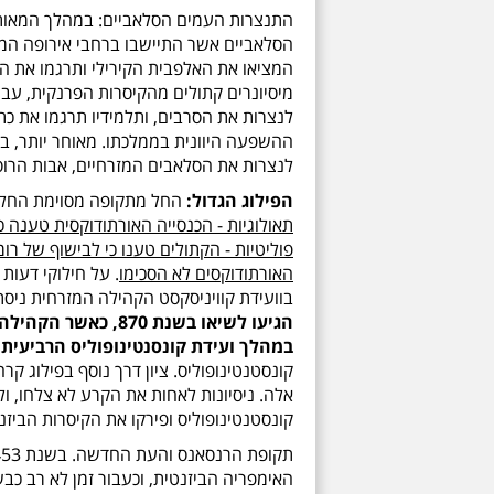
הסלאביים אשר התיישבו ברחבי אירופה המז
המציאו את האלפבית הקירילי ותרגמו את ה
מיסיונרים קתולים מהקיסרות הפרנקית, עברו
לנצרות את הסרבים, ותלמידיו תרגמו את כ
לנצרות את הסלאבים המזרחיים, אבות הרוסי
הפילוג הגדול:
החל מתקופה מסוימת החל צל
תאולוגיות - הכנסייה האורתודוקסית טענה כ
פוליטיות - הקתולים טענו כי לבישוף של רו
האורתודוקסים לא הסכימו
. על חילוקי דעות
בוועידת קוויניסקסט הקהילה המזרחית ני
הגיעו לשיאו בשנת 0
במהלך ועידת קונסנטינופוליס הרביעית
,
קונסטנטינופוליס ופירקו את הקיסרות הביז
האימפריה הביזנטית, וכעבור זמן לא רב כבשו