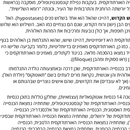
יה האורתודוקסית. בעקבות נפילת קונסטנטינופוליס, מוסקבה (בראשות
ל יורשתה הרוחנית והתרבותית של העיר, וכונתה "רומא השלישית".
ש הקדוש,
דהיינו שהאל הוא אחד בשלוש פנים (
hypostases
). האל
ים הבן (ישו) ורוח הקודש, שגם הם נצחיים כמו האב. השילוש הוא שלוש
נן חופפות, אך כולן נובעות ומרכיבות את המהות האלוהית.
קסית היא דיופיזיטיות, דהיינו שישו, שהוא התגלמות בן האלוהים בגוף
 כמו כן, האורתודוקסים מאמינים בדיותליטיות, כלומר בקביעה שלישו היו
יד נמצאו בהסכמה מלאה. בניגוד לקתולים, מאמינים האורתודוקסים כי
 (ראו פסוקית ומהבן
(filioque)
).
 רב בכנסייה האורתודוקסית, שכן דרכה ובאמצעותה נולדה התגלמותו
 אלוהית והן אנושית, נקראת מרים לעתים בשם "תאוטוקוס" (יולדת האל).
 (אך לא עובדים) את הקדושים, שהם אישים נוצריים שבהגותם או
ינים.
הקהילה האורתודוקסית המזרחית כוללת בתוכה 14 כנסיות אוטוקפאליות (עצמאיות), שחלקן כוללות בתוכן כנסיות
 הכנסייה האורתודוקסית של קונסטנטינופוליס, שתחתיה נמצאת הכנסייה
סית האסטונית; הכנסייה האורתודוקסית של אלכסנדריה; הכנסייה
תודוקסית של ירושלים, שתחתיה נמצאת הכנסייה האורתודוקסית שבסיני;
), שתחתיה נמצאות הכנסייה האורתודוקסית הלטבית; הכנסייה
; הכנסייה הרומנית, שתחתיה נמצאת הכנסייה הבסרבית; הכנסייה