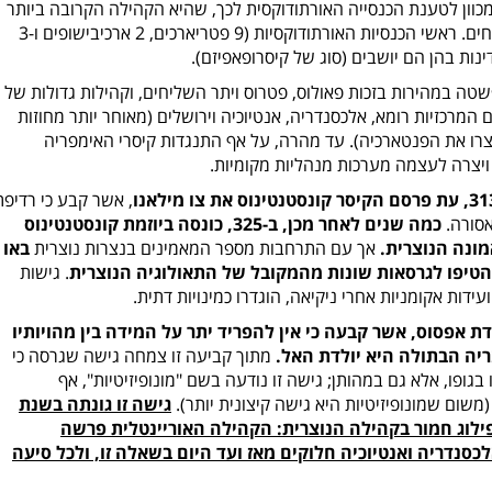
 מכוון לטענת הכנסייה האורתודוקסית לכך, שהיא הקהילה הקרובה ביותר
למסורות הנוצריות המקוריות של ישו והשליחים. ראשי הכנסיות האורתודוקסיות (9 פטריארכים, 2 ארכיבישופים ו-3
נות בהן הם יושבים (סוג של קיסרופאפיזם).
טה במהירות בזכות פאולוס, פטרוס ויתר השליחים, וקהילות גדולות של
ם המרכזיות רומא, אלכסנדריה, אנטיוכיה וירושלים (מאוחר יותר מחוזות
 יצרו את הפנטארכיה). עד מהרה, על אף התנגדות קיסרי האימפריה
צרה לעצמה מערכות מנהליות מקומיות.
, אשר קבע כי רדיפת
אסורה.
כמה שנים לאחר מכן, ב-325, כונסה ביוזמת קונסטנטינוס
מונה הנוצרית.
אך עם התרחבות מספר המאמינים בנצרות נוצרית
באו
הטיפו לגרסאות שונות מהמקובל של התאולוגיה הנוצרית
. גישות
ידות אקומניות אחרי ניקיאה, הוגדרו כמינויות דתית.
נסה ועידת אפסוס, אשר קבעה כי אין להפריד יתר על המידה בין מהויותיו
ריה הבתולה היא יולדת האל.
מתוך קביעה זו צמחה גישה שגרסה כי
גופו, אלא גם במהותן; גישה זו נודעה בשם "מונופיזיטיות", אף
שום שמונופיזיטיות היא גישה קיצונית יותר).
גישה זו גונתה בשנת
ה לפילוג חמור בקהילה הנוצרית: הקהילה האוריינטלית פרשה
כסנדריה ואנטיוכיה חלוקים מאז ועד היום בשאלה זו, ולכל סיעה