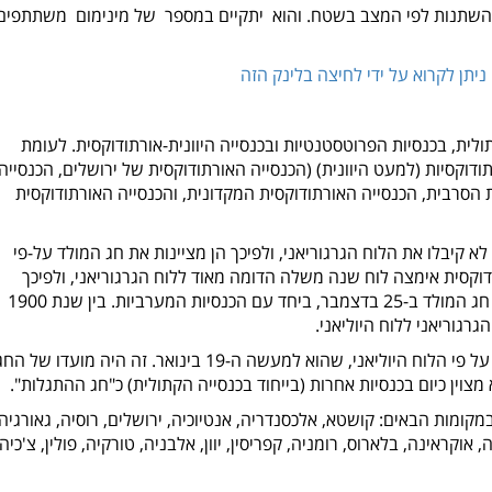
 להשתנות לפי המצב בשטח. והוא יתקיים במספר של מינימום משתתפים
יתן לקרוא על ידי לחיצה בלינק הזה
ר בכנסייה הקתולית, בכנסיות הפרוטסטנטיות ובכנסייה היוונית-אורתודוקסית. לעומת
ודוקסיות (למעט היוונית) (הכנסייה האורתודוקסית של ירושלים, הכנסייה
הסרבית, הכנסייה האורתודוקסית המקדונית, והכנסייה האורתודוקסית
א קיבלו את הלוח הגרגוריאני, ולפיכך הן מציינות את חג המולד על-פי
תודוקסית אימצה לוח שנה משלה הדומה מאוד ללוח הגרגוריאני, ולפיכך
זוהי הכנסייה המזרחית היחידה החוגגת את חג המולד ב-25 בדצמבר, ביחד עם הכנסיות המערביות. בין שנת 1900
הארמנים חוגגים את חג המולד ב-6 בינואר על פי הלוח היוליאני, שהוא למעשה ה-19 בינואר. זה היה מועדו של ה
במקומות הבאים: קושטא, אלכסנדריה, אנטיוכיה, ירושלים, רוסיה, גאורגיה,
אוקראינה, בלארוס, רומניה, קפריסין, יוון, אלבניה, טורקיה, פולין, צ'כיה,