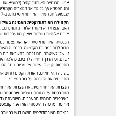
אנשי הכנסייה האורתודוקסית (להוציא את יו
וחג הפסחא אך בניגוד אל הנוצרים הקתולים 
שבפועל חג המולד האורתודוקסי נחגג ב-7 בינואר, בניגוד לחג המולד הקתולי שנחגג ב-25 בדצמבר.
הקהילה האורתודוקסית מאמינה בשילו
האב הנצחי הוא מקור האלוהות, וממנו נובע
צורות אלוהיות נפרדות שאינן מתערבבות ואי
הכנסייה האורתודוקסית רואה את עצמה כממ
מדור לדור במסורת הקדושה. הכנסייה האור
זו, שכן לשיטתה, הם נכתבו בהשראת רוח הק
לבדם, וכי הדרך היחידה להבינם כהלכה היא
החלטותיהן של וועידות אקומניות וכתביהם 
בשונה מהקתולים, האורתודוקסים דוחים את ה
הם דוחים את הדוגמה על כור המצרף.
הנצרות האורתודוקסית, או הנצרות האורתוד
המתבססת על מסורות נוצריות שהתפתחו בב
באימפריה הרומית המערבית. השפעתה גדולה
אירופה. מרכזה ההיסטורי הוא העיר קונסטנט
בנצרות האורתודוקסית מושם דגש רב יותר 