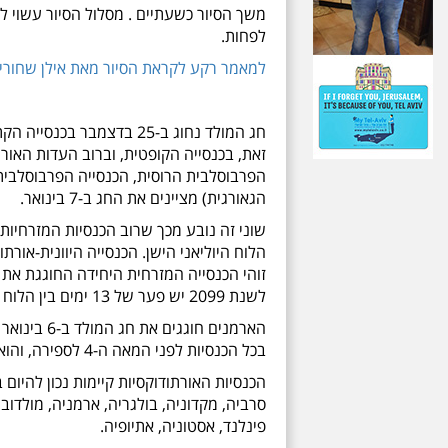
משך הסיור כשעתיים . מסלול הסיור עשוי
לפחות.
למאמר רקע לקראת הסיור מאת אילן שחורי נ
חג המולד נחוג ב-25 בדצמב
זאת, בכנסייה הקופטית, וברוב העדות האורת
הפרבוסלבית הרוסית, הכנסייה הפרבוסלבית 
הגאורגית) מציינים את החג ב-7 בינואר.
שוני זה נובע מכך שרוב הכנסיות המזרחיות ל
הלוח היוליאני הישן. הכנסייה היוונית-אור
לשנת 2099 יש פער של 13 ימים בין הלוח הגרגוריאני ללוח היוליאני.
בכל הכנסיות לפני המאה ה-4 לספירה, והוא מצוין כיום בכנסיות אחרות (בייחוד בכנסייה הקתולית) כ"חג ההתגלות".
הכנסיות האורתודוקסיות קיימות נכון להיום 
סרביה, מקדוניה, בולגריה, ארמניה, מולדובה, 
פינלנד, אסטוניה, אתיופיה.