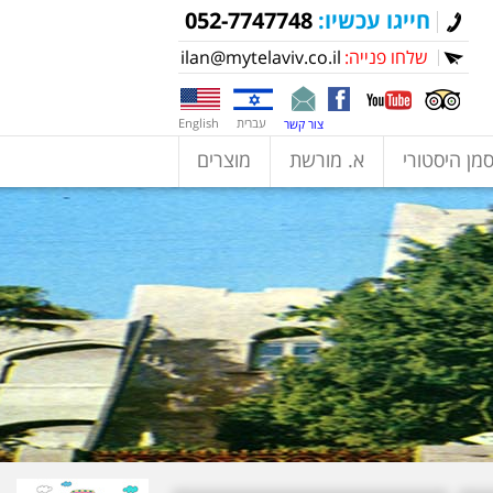
חייגו עכשיו:
052-7747748
שלחו פנייה:
ilan@mytelaviv.co.il
עברית
English
צור קשר
מן היסטורי
א. מורשת
מוצרים