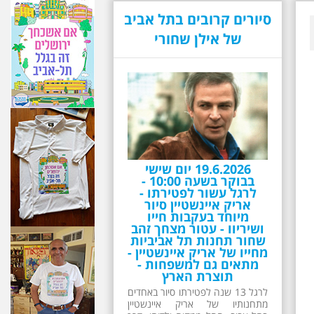
סיורים קרובים בתל אביב
19.6.2026 יום שישי
של אילן שחורי
בבוקר בשעה 10:00 -
לרגל עשור לפטירתו -
אריק איינשטיין סיור
מיוחד בעקבות חייו
ושיריוו - עטור מצחך זהב
שחור תחנות תל אביביות
מחייו של אריק איינשטיין -
מתאים גם למשפחות -
תוצרת הארץ
לרגל 13 שנה לפטירתו סיור באחדים
מתחנותיו של אריק איינשטיין
בתל-אביב. החל ממקום ילדותו, דרך
המקומות שהזכיר בשיריו. מקום
עליהם חלם והתגעגע. נתחיל מבית
הולדתו ברחוב גורדון. נשמע אחדים
משיריו של אריק איינשטיין ונסיים את
הסיור ליד קברו בבית הקברות
טרומפלדור. תוצרת הארץ