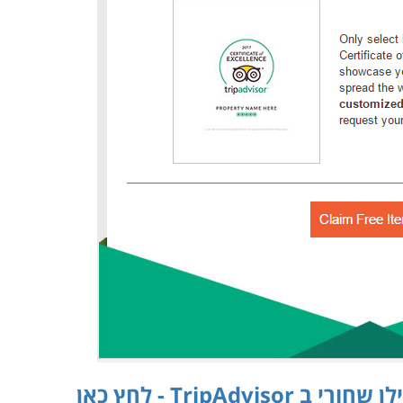
TripAdv - לחץ כאן