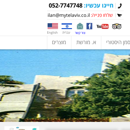
חייגו עכשיו:
052-7747748
שלחו פנייה:
ilan@mytelaviv.co.il
עברית
English
צור קשר
מן היסטורי
א. מורשת
מוצרים