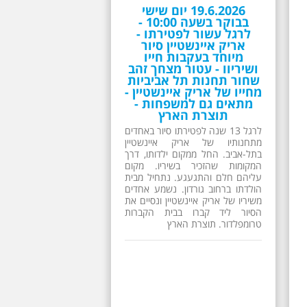
הולדתו ברחוב גורדון. נשמע אחדים
משיריו של אריק איינשטיין ונסיים את
הסיור ליד קברו בבית הקברות
טרומפלדור. תוצרת הארץ
26.6.2026 - שישי בבוקר
ב 10:00 אריק איינשטיין
סיור מיוחד בעקבות חייו
ושיריו - עטור מצחך זהב
שחור תחנות תל אביביות
מחייו של אריק איינשטיין -
מתאים גם למשפחות -
תוצרת הארץ
13 שנים לפטירתו של זמר ענק. סיור
באחדים מתחנותיו של אריק איינשטיין
בתל-אביב. החל ממקום ילדותו, דרך
המקומות שהזכיר בשיריו. מקום