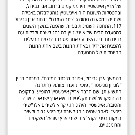
של אריק איינשטיין היו ממוקמים ברחוב אבן גבירול,
ובהפסקות השונות היה איינשטיין נוהג לבלות באכילה
ושתייה במסעדה סמוכה: "כתר המזרח" ברחוב אבן גבירול
117, התחנה השמינית בסיור, שהפכה במשך השנים
למסעדת הבית של איינשטיין בה נהג לשבת ולבלות עם
רבים מחבריו. השבוע לאחר פטירתו הבטיח הבעלים
להנציח את ידידיו באחת המנות בשם אחת המנות
המיוחדות של המסעדה.
בהמשך אבן גבירול, צפונה מ"כתר המזרח", במרתף בניין
"לונדון מניסטור", פועל מועדון צוותא (התחנה
התשיעית), שם הרבה אריק איינשטיין להופיע בתקופה
בה הופקו שלושת תקליטיו בנושא ארץ ישראל הישנה
והטובה. איינשטיין היה נוהג לקרוא לשירים אלו "שירי
כיסא" לאחר שהיה נוהג לשבת על כיסא גבוה ולשיר
במקום בפני הקהל את שירי ארץ ישראל השקטים
והרומנטיים.