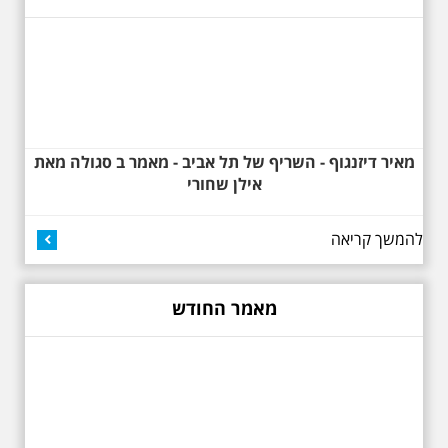
דזיזנגוף וגם על חייה של ג'ניה
אוורבוך, מלכת העיר הלבנה ומי
שזכתה בפרס ראשון ב 1934 לתכנון
כיכר דיזנגוף. מחיר הסיור 150
שקלים למשתתף
מאיר דיזנגוף - השריף של תל אביב - מאמר ב סגולה מאת
אילן שחורי
להמשך קריאה
27.6.2026 - שבת בשעה
10:00 בבוקר. שכונת אבו
כביר - הנסתר והגלוי וגם
ביקור מיוחד בכנסיה
מאמר החודש
הרוסית
לראשונה ניתנת אפשרות בסיור
המיוחד הזה של אילן שחורי לבקר
בכנסייה הרוסית אורתודוכסית
המסתורית באבו כביר, בה פעל בעבר
מטה ה ק.ג.ב. מה אתם יודעים על
שכונת אבו כביר הדרומית בתל אביב.
שכונת שהוקמה במחצית הראשונה