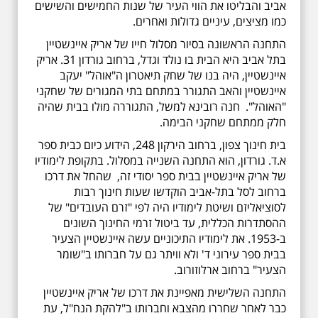
אביב והבליטו את הווי העיר של שנות החמישים והשישים
כמו מציצים, עיניים גדולות ואחרים.
התחנה הראשונה בסיור מסלול חייו של אריק איינשטיין
בתל אביב היא הבית בו נולד וגדל, ברחוב גורדון 31. אריק
איינשטיין, היה בנו של שחק תיאטרון ה"אוהל" יעקב
איינשטיין והאב התגורר במתחם בתי המגורים של שחקני
"האוהל". חנה רובינא למשל, התגוררה מולו בבית שהיה
חלק ממתחם שחקני הבימה.
בית חינוך צפון, ברחוב הירקון 248, הידוע כיום כבית ספר
א.ד. גורדון, הוא התחנה השנייה במסלול. בתקופת לימודיו
של אריק איינשטיין בבית ספר יסודי זה, שהחל את דרכו
ברחוב לסל בתל-אביב הוקדשו שעות חינוך רבות
לסוציאליזם ושיטת לימודיו היה לפי "זרם העובדים" של
ההסתדרות הכללית, עד ביטול זרמי החינוך השונים
ב-1953. את לימודיו התיכוניים עשה איינשטיין הצעיר
בבית ספר עירוני ד' ולא וויתר גם על חברותו ב"שומר
הצעיר" ברחוב ארלוזורוב.
התחנה השלישית מאפיינת את דרכו של אריק איינשטיין
כבר לאחר שחררו מהצבא וחברותו ב"להקת הנח"ל, עת