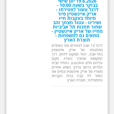
26.6.2026 - שישי בבוקר
ב 10:00 אריק איינשטיין
סיור מיוחד בעקבות חייו
ושיריו - עטור מצחך זהב
שחור תחנות תל אביביות
מחייו של אריק איינשטיין -
מתאים גם למשפחות -
תוצרת הארץ
13 שנים לפטירתו של זמר ענק. סיור
באחדים מתחנותיו של אריק איינשטיין
בתל-אביב. החל ממקום ילדותו, דרך
המקומות שהזכיר בשיריו. מקום
עליהם חלם והתגעגע. נתחיל מבית
הולדתו ברחוב גורדון. נשמע אחדים
משיריו של אריק איינשטיין ונסיים את
הסיור ליד קברו בבית הקברות
טרומפלדור. תוצרת הארץ