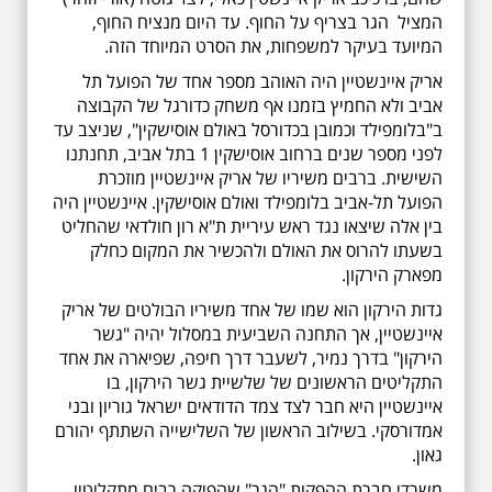
המציל הגר בצריף על החוף. עד היום מנציח החוף,
המיועד בעיקר למשפחות, את הסרט המיוחד הזה.
אריק איינשטיין היה האוהב מספר אחד של הפועל תל
אביב ולא החמיץ בזמנו אף משחק כדורגל של הקבוצה
ב"בלומפילד וכמובן בכדורסל באולם אוסישקין", שניצב עד
לפני מספר שנים ברחוב אוסישקין 1 בתל אביב, תחנתנו
השישית. ברבים משיריו של אריק איינשטיין מוזכרת
הפועל תל-אביב בלומפילד ואולם אוסישקין. איינשטיין היה
בין אלה שיצאו נגד ראש עיריית ת"א רון חולדאי שהחליט
בשעתו להרוס את האולם ולהכשיר את המקום כחלק
מפארק הירקון.
גדות הירקון הוא שמו של אחד משיריו הבולטים של אריק
איינשטיין, אך התחנה השביעית במסלול יהיה "גשר
הירקון" בדרך נמיר, לשעבר דרך חיפה, שפיארה את אחד
התקליטים הראשונים של שלשיית גשר הירקון, בו
איינשטיין היא חבר לצד צמד הדודאים ישראל גוריון ובני
אמדורסקי. בשילוב הראשון של השלישייה השתתף יהורם
גאון.
משרדי חברת ההפקות "הגר" שהפיקה רבים מתקליטיו