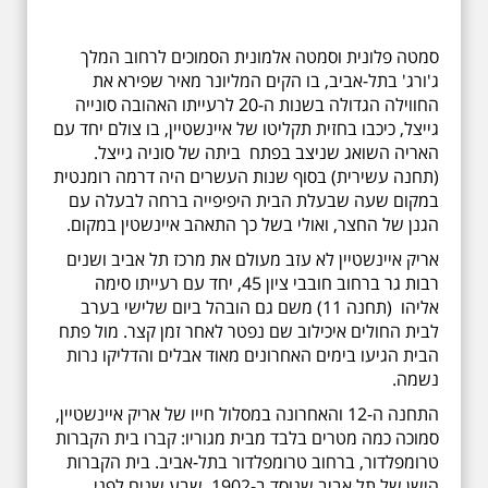
סמטה פלונית וסמטה אלמונית הסמוכים לרחוב המלך
ג'ורג' בתל-אביב, בו הקים המליונר מאיר שפירא את
החווילה הגדולה בשנות ה-20 לרעייתו האהובה סונייה
גייצל, כיכבו בחזית תקליטו של איינשטיין, בו צולם יחד עם
האריה השואג שניצב בפתח ביתה של סוניה גייצל.
(תחנה עשירית) בסוף שנות העשרים היה דרמה רומנטית
במקום שעה שבעלת הבית היפיפייה ברחה לבעלה עם
הגנן של החצר, ואולי בשל כך התאהב איינשטין במקום.
אריק איינשטיין לא עזב מעולם את מרכז תל אביב ושנים
רבות גר ברחוב חובבי ציון 45, יחד עם רעייתו סימה
אליהו (תחנה 11) משם גם הובהל ביום שלישי בערב
לבית החולים איכילוב שם נפטר לאחר זמן קצר. מול פתח
הבית הגיעו בימים האחרונים מאוד אבלים והדליקו נרות
נשמה.
התחנה ה-12 והאחרונה במסלול חייו של אריק איינשטיין,
סמוכה כמה מטרים בלבד מבית מגוריו: קברו בית הקברות
טרומפלדור, ברחוב טרומפלדור בתל-אביב. בית הקברות
הישן של תל אביב שנוסד ב-1902, שבע שנים לפני