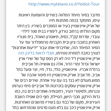
http://www.mytelaviv.co.il/Yediot-Tour
מדובר בסיור מיוחד המלווה בשירים והשמעת ראיונות
עימו, מתמקד בכמה מתחנות חייו
של
אריק
איינשטיין
בעיר או המוזכרים בשיריו. בין היתר
מקום הולדתו ברחוב גורדון, לימודיו בבית ספר לילדי
עובדי, שדרות קק"ל, כסית, תיאטרון האוהל, בית מגוריו
האחרון בחובבי ציון ובית הקברות טרומפלדור עוד על
הסיור המיוחד הזה, שחיברתי אותו עבור "ידיעות אחרונות"
לצורך כתבה למחרת פטירתו,
תוכלי לראות בלינק הזה
אריק איינשטיין ז"ל היה לא רק הפס קול של שירי ארץ
ישראל וגדול זמרי הדור, אלה גם אושייה תל אביבית
ברמ"ח אבריו. איינשטיין, נולד, גדל, חיי, יצר ופעל בתל
אביב. תל אביב ואריק איינשטיין היו סיפור אהבה של
ממש.מעולם לא בגד בה עם עיר אחרת. שירים רבים של
אריק איינשטיין עוסקים בזכרונות תל אביביים מימי נערותו
ובגרותו, ולסיפורי העיר, רחובותיה ואתרים רבים בה, כמו
גדות הירקון, מכבי הישן, הטיילת, חוף הים ואפילו השבת
העירונית, מקום של כבוד גם בשיריו מהשנים האחרונות.
אריק איינשטיין כיכב גם בלא מעט סרטים שהתרחשו בתל