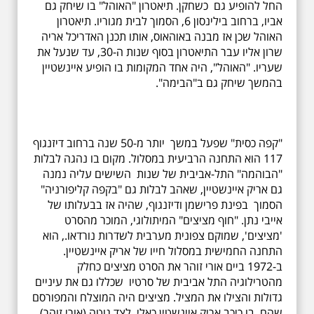
החל להופיע גם כשחקן. תיאטרון "האוהל" בו שיחק גם
אביו, ברחוב בילינסון 6, הסמוך לבית מגוריו. תיאטרון
האוהל שכן אז מבנה באוהאוס, אותו תכנן האדריכל אריה
שרון אליו עבר התיאטרון בסוף שנות ה-30, עד שנעל את
שעריו. "האוהל", היה אחד המקומות בו הופיע איינשטיין
בהמשך שיחק גם ב"הבימה".
"קפה כסית" שפעל במשך יותר מ-50 שנה ברחוב דיזנגוף
117 הוא התחנה הרביעית במסלול. מקום בו נהגה לבלות
"הבוהמה" התל-אביבית של שנות השישים עליה נמנה
גם אריק איינשטיין, שאהב לבלות גם "בקפה קליפורניה"
הסמוך בפינת פרישמן ודיזנגוף, שהיה אז בבעלותו של
אייבי נתן. "חוף מציצים" המיתולוגי, המוכר מהסרט
'מציצים', שמוקם צפונית מערבית לשדרות נורדאו., הוא
התחנה החמישית במסלול חייו של אריק איינשטיין.
ב-1972 ביים אורי זוהר את הסרט מציצים כחלק
מהטרילוגיה התל אביבית של סרטיו שכללו גם את עיניים
גדולות והצילו את המציל. מציצים היה המוצלח והמפורסם
שהם, בו כיכב אריק איינשטין כאלי, לצד גוטה (אורי זוהר)