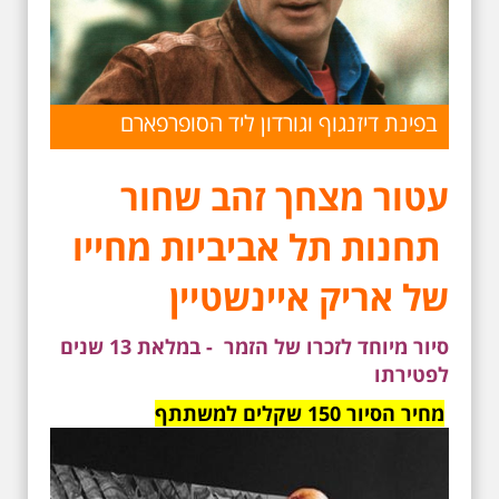
בפינת דיזנגוף וגורדון ליד הסופרפארם
עטור מצחך זהב שחור
תחנות תל אביביות מחייו
של אריק איינשטיין
סיור מיוחד לזכרו של הזמר - במלאת 13 שנים
לפטירתו
מחיר הסיור 150 שקלים למשתתף