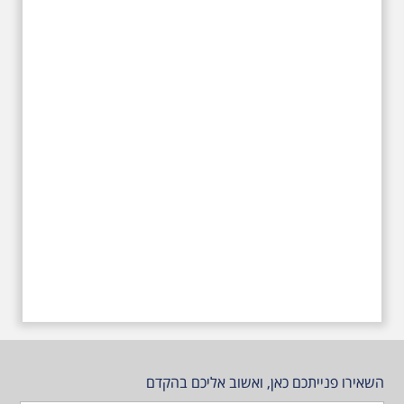
המקומות שהזכיר בשיריו. מקום
עליהם חלם והתגעגע. נתחיל מבית
הולדתו ברחוב גורדון. נשמע אחדים
משיריו של אריק איינשטיין ונסיים את
הסיור ליד קברו בבית הקברות
טרומפלדור. תוצרת הארץ
השאירו פנייתכם כאן, ואשוב אליכם בהקדם