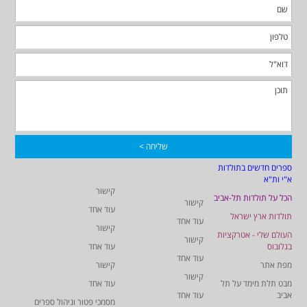
ספרים חדשים בתולדות
א"י ות"א
קישור
הכל על תולדות תל-אביב
קישור
עוד אחד
תולדות ארץ ישראל
עוד אחד
קישור
העולם שלי - אטרקציות
קישור
בגלובוס
עוד אחד
עוד אחד
מפת אתר
קישור
קישור
מבט תלת מימד על תל
עוד אחד
אביב
עוד אחד
מסמכי פטור וניהול ספרים