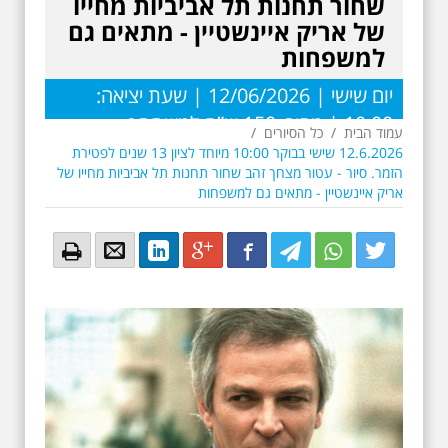
שחור תחנות תל אביביות מחייו
של אריק איינשטיין - מתאים גם
למשפחות
יום שישי | 12/06/2026 | שעת יציאה:
10:00 | מחיר: 150 ש”ח למשתתף
עמוד הבית
/
כל הסיורים
/
12.6.2026 שישי בבוקר 10:00 מיוחד לציון 13 שנים לפטירת
הזמר. סיור - עטור מצחך זהב שחור תחנות תל אביביות מחייו של
אריק איינשטיין - מתאים גם למשפחות
Email
Email
LinkedIn
Google+
Facebook
Twitter
Twitter
Twitter