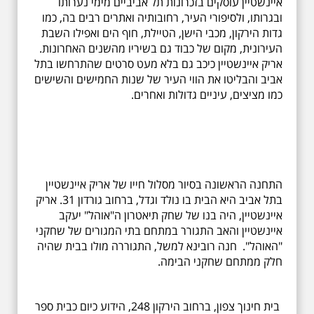
איינשטיין עוסקים בזכרונות תל אביביים מימי נערותו
ובגרותו, ולסיפורי העיר, רחובותיה ואתרים רבים בה, כמו
גדות הירקון, מכבי הישן, הטיילת, חוף הים ואפילו השבת
העירונית, מקום של כבוד גם בשיריו מהשנים האחרונות.
אריק איינשטיין כיכב גם בלא מעט סרטים שהתרחשו בתל
אביב והבליטו את הווי העיר של שנות החמישים והשישים
כמו מציצים, עיניים גדולות ואחרים.
התחנה הראשונה בסיור מסלול חייו של אריק איינשטיין
בתל אביב היא הבית בו נולד וגדל, ברחוב גורדון 31. אריק
איינשטיין, היה בנו של שחק תיאטרון ה"אוהל" יעקב
איינשטיין והאב התגורר במתחם בתי המגורים של שחקני
"האוהל". חנה רובינא למשל, התגוררה מולו בבית שהיה
חלק ממתחם שחקני הבימה.
בית חינוך צפון, ברחוב הירקון 248, הידוע כיום כבית ספר