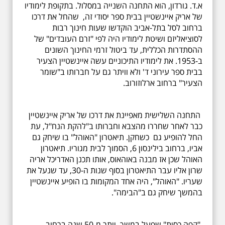
א.ד. גורדון, הוא התחנה השנייה במסלול. בתקופת לימודיו
של אריק איינשטיין בבית ספר יסודי זה, שהחל את דרכו
ברחוב לסל בתל-אביב הוקדשו שעות חינוך רבות
לסוציאליזם ושיטת לימודיו היה לפי "זרם העובדים" של
ההסתדרות הכללית, עד ביטול זרמי החינוך השונים
ב-1953. את לימודיו התיכוניים עשה איינשטיין הצעיר
בבית ספר עירוני ד' ולא וויתר גם על חברותו ב"שומר
הצעיר" ברחוב ארלוזורוב.
התחנה השלישית מאפיינת את דרכו של אריק איינשטיין
כבר לאחר שחררו מהצבא וחברותו ב"להקת הנח"ל, עת
החל להופיע גם כשחקן. תיאטרון "האוהל" בו שיחק גם
אביו, ברחוב בילינסון 6, הסמוך לבית מגוריו. תיאטרון
האוהל שכן אז מבנה באוהאוס, אותו תכנן האדריכל אריה
שרון אליו עבר התיאטרון בסוף שנות ה-30, עד שנעל את
שעריו. "האוהל", היה אחד המקומות בו הופיע איינשטיין
בהמשך שיחק גם ב"הבימה".
"קפה כסית" שפעל במשך יותר מ-50 שנה ברחוב