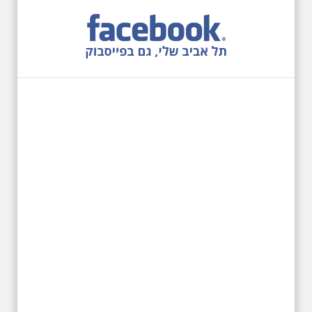
12.6.2026 שישי בבוקר
10:00 מיוחד לציון 13
שנים לפטירת הזמר. סיור
- עטור מצחך זהב שחור
תחנות תל אביביות מחייו
של אריק איינשטיין -
מתאים גם למשפחות
בשנה ה-13 לפטירתו סיור באחדים
מתחנותיו של אריק איינשטיין
בתל-אביב. החל ממקום ילדותו, דרך
המקומות שהזכיר בשיריו. מקום
עליהם חלם והתגעגע. נתחיל מבית
הולדתו ברחוב גורדון. נשמע אחדים
משיריו של אריק איינשטיין ונסיים את
הסיור ליד קברו בבית הקברות
טרומפלדור
19.6.2026 יום שישי