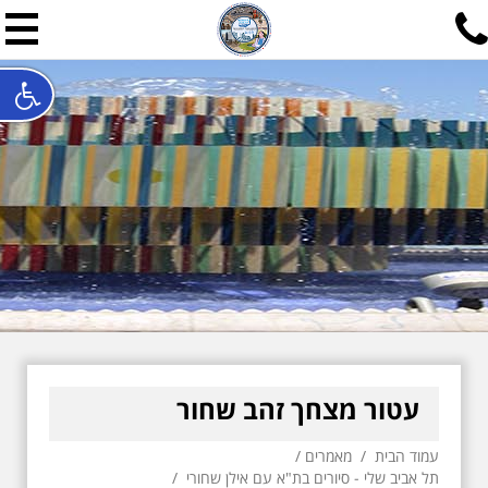
תל אביב שלי
תיור ישראלי בעריכת אילן ש
האתר המרכזי להיסטוריה של תל אביב ותולדות ארץ ישראל - מחק
חייגו עכשיו:
052-7747748
שלחו פנייה:
ilan@mytelaviv.co.il
עברית
English
צור קשר
עטור מצחך זהב שחור
עמוד הבית
/
מאמרים
/
תל אביב שלי - סיורים בת"א עם אילן שחורי
/