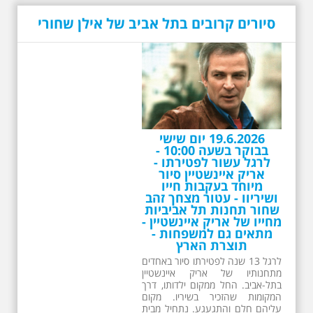
סיורים קרובים בתל אביב של אילן שחורי
26.6.2026 - שישי בבוקר
ב 10:00 אריק איינשטיין
סיור מיוחד בעקבות חייו
ושיריו - עטור מצחך זהב
שחור תחנות תל אביביות
מחייו של אריק איינשטיין -
מתאים גם למשפחות -
תוצרת הארץ
13 שנים לפטירתו של זמר ענק. סיור
באחדים מתחנותיו של אריק איינשטיין
בתל-אביב. החל ממקום ילדותו, דרך
המקומות שהזכיר בשיריו. מקום
עליהם חלם והתגעגע. נתחיל מבית
הולדתו ברחוב גורדון. נשמע אחדים