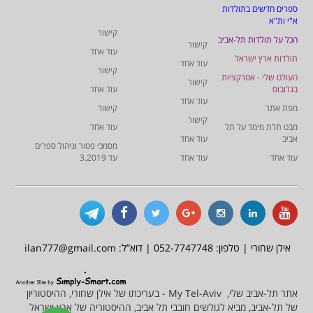
ספרים חדשים בתולדות
א"י ות"א
קישור
הכל על תולדות תל-אביב
קישור
עוד אחד
תולדות ארץ ישראל
עוד אחד
קישור
העולם שלי - אטרקציות
קישור
בגלובוס
עוד אחד
עוד אחד
מפת אתר
קישור
קישור
מבט תלת מימד על תל
עוד אחד
אביב
עוד אחד
מסמכי פטור וניהול ספרים
עוד אחד
עוד אחד
עד 3.2019
אילן שחורי | טלפון: 052-7747748 | דוא”ל: ilan777@gmail.com
אתר תל-אביב שלי, My Tel-Aviv - בעריכתו של אילן שחורי, ההיסטוריון
של תל-אביב, מביא לגולשים חובבי תל אביב, ההיסטוריה של ארץ ישראל