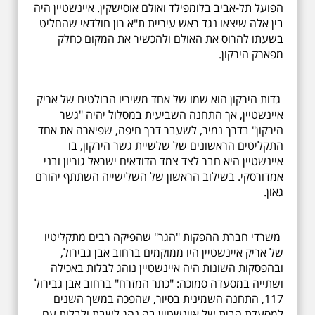
הפועל תל-אביב בלומפילד ואולם אוסישקין. איינשטיין היה
בין אלה שיצאו נגד ראש עיריית ת"א רון חולדאי שהחליט
בשעתו להרוס את האולם ולהכשיר את המקום כחלק
מפארק הירקון.
גדות הירקון הוא שמו של אחד משיריו הבולטים של אריק
איינשטיין, אך התחנה השביעית במסלול יהיה "גשר
הירקון" בדרך נמיר, לשעבר דרך חיפה, שפיארה את אחד
התקליטים הראשונים של שלשיית גשר הירקון, בו
איינשטיין היא חבר לצד צמד הדודאים ישראל גוריון ובני
אמדורסקי. בשילוב הראשון של השלישייה השתתף יהורם
גאון.
משרדי חברת ההפקות "הגר" שהפיקה רבים מתקליטיו
של אריק איינשטיין היו ממוקמים ברחוב אבן גבירול,
ובהפסקות השונות היה איינשטיין נוהג לבלות באכילה
ושתייה במסעדה סמוכה: "כתר המזרח" ברחוב אבן גבירול
117, התחנה השמינית בסיור, שהפכה במשך השנים
למסעדת הבית של איינשטיין בה נהג לשבת ולבלות עם