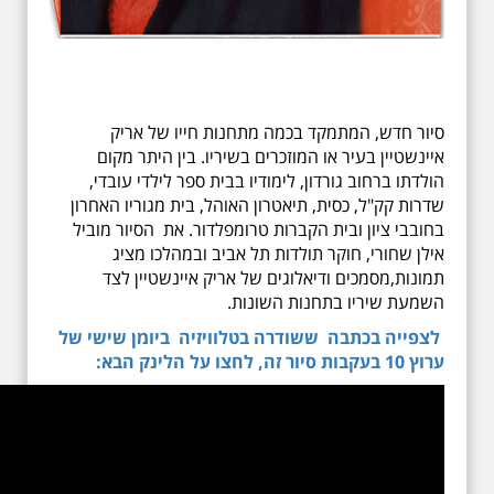
סיור חדש, המתמקד בכמה מתחנות חייו של אריק
איינשטיין בעיר או המוזכרים בשיריו. בין היתר מקום
הולדתו ברחוב גורדון, לימודיו בבית ספר לילדי עובדי,
שדרות קק"ל, כסית, תיאטרון האוהל, בית מגוריו האחרון
בחובבי ציון ובית הקברות טרומפלדור. את הסיור מוביל
אילן שחורי, חוקר תולדות תל אביב ובמהלכו מציג
תמונות,מסמכים ודיאלוגים של אריק איינשטיין לצד
השמעת שיריו בתחנות השונות.
לצפייה בכתבה ששודרה בטלוויזיה ביומן שישי של
ערוץ 10 בעקבות סיור זה, לחצו על הלינק הבא: