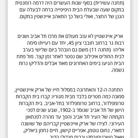
(תחנה עשירית) בסוף שנות העשרים היה דרמה רומנטית
במקום שעה שבעלת הבית היפיפייה ברחה לבעלה עם
הגנן של החצר, ואולי בשל כך התאהב איינשטין במקום.
אריק איינשטיין לא עזב מעולם את מרכז תל אביב ושנים
רבות גר ברחוב חובבי ציון 45, יחד עם רעייתו סימה
אליהו (תחנה 11) משם גם הובהל ביום שלישי בערב
לבית החולים איכילוב שם נפטר לאחר זמן קצר. מול פתח
הבית הגיעו בימים האחרונים מאוד אבלים והדליקו נרות
נשמה.
התחנה ה-12 והאחרונה במסלול חייו של אריק איינשטיין,
סמוכה כמה מטרים בלבד מבית מגוריו: קברו בית הקברות
טרומפלדור, ברחוב טרומפלדור בתל-אביב. בית הקברות
הישן של תל אביב שנוסד ב-1902, שבע שנים לפני
הקמתה של העיר תל אביב והפך עד מהרה לפנתאון
העירוני. לצידו של אריק איינשטיין קבריהם של שושנה
דמארי, נחום גוטמן, אפריים קישון, חיים נחמן ביאליק,
שאול טשרניחובסקי ורבים מגדולי הדור.