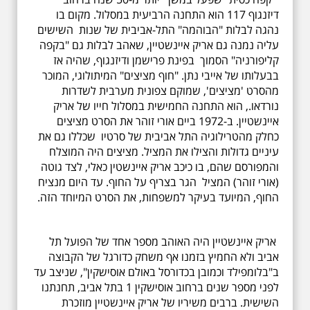
דיזנגוף 117 הוא התחנה הרביעית במסלול. מקום בו
נהגה לבלות "הבוהמה" התל-אביבית של שנות השישים
עליה נמנה גם אריק איינשטיין, שאהב לבלות גם "בקפה
קליפורניה" הסמוך בפינת פרישמן ודיזנגוף, שהיה אז
בבעלותו של אייבי נתן. "חוף מציצים" המיתולוגי, המוכר
מהסרט 'מציצים', שמוקם צפונית מערבית לשדרות
נורדאו., הוא התחנה החמישית במסלול חייו של אריק
איינשטיין. ב-1972 ביים אורי זוהר את הסרט מציצים
כחלק מהטרילוגיה התל אביבית של סרטיו שכללו גם את
עיניים גדולות והצילו את המציל. מציצים היה המוצלח
והמפורסם שהם, בו כיכב אריק איינשטין כאלי, לצד גוטה
(אורי זוהר) המציל הגר בצריף על החוף. עד היום מנציח
החוף, המיועד בעיקר למשפחות, את הסרט המיוחד הזה.
אריק איינשטיין היה האוהב מספר אחד של הפועל תל
אביב ולא החמיץ בזמנו אף משחק כדורגל של הקבוצה
ב"בלומפילד וכמובן בכדורסל באולם אוסישקין", שניצב עד
לפני מספר שנים ברחוב אוסישקין 1 בתל אביב, תחנתנו
השישית. ברבים משיריו של אריק איינשטיין מוזכרת