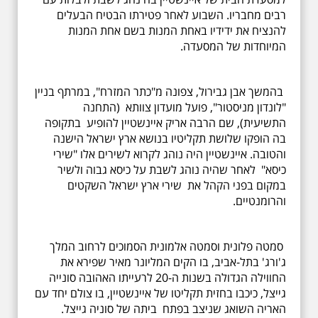
רבים מחבריו. השבוע לאחר פטירתו הבטיח הבעלים
להנציח את ידידיו באחת המנות בשם אחת המנות
המיוחדות של המסעדה.
בהמשך אבן גבירול, צפונה מ"כתר המזרח", במרתף בניין
"לונדון מניסטור", פועל מועדון צוותא (התחנה
התשיעית), שם הרבה אריק איינשטיין להופיע בתקופה
בה הופקו שלושת תקליטיו בנושא ארץ ישראל הישנה
והטובה. איינשטיין היה נוהג לקרוא לשירים אלו "שירי
כיסא" לאחר שהיה נוהג לשבת על כיסא גבוה ולשיר
במקום בפני הקהל את שירי ארץ ישראל השקטים
והרומנטיים.
סמטה פלונית וסמטה אלמונית הסמוכים לרחוב המלך
ג'ורג' בתל-אביב, בו הקים המליונר מאיר שפירא את
החווילה הגדולה בשנות ה-20 לרעייתו האהובה סונייה
גייצל, כיכבו בחזית תקליטו של איינשטיין, בו צולם יחד עם
האריה השואג שניצב בפתח ביתה של סוניה גייצל.