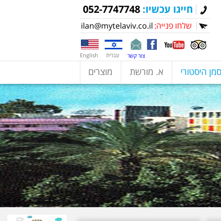
חייגו עכשיו:
052-7747748
שלחו פנייה:
ilan@mytelaviv.co.il
עברית
English
צור קשר
מן היסטורי
א. מורשת
מוצרים